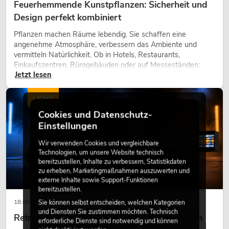
Feuerhemmende Kunstpflanzen: Sicherheit und
Design perfekt kombiniert
Pflanzen machen Räume lebendig. Sie schaffen eine
angenehme Atmosphäre, verbessern das Ambiente und
vermitteln Natürlichkeit. Ob in Hotels, Restaurants,
Einkaufszentren, Bürogebäuden oder auf Messeständen:
Jetzt lesen
eine hochwertige Begrünung gehört heute längst zum
modernen Raumkonzept.
LICHT
Cookies und Datenschutz-
Einstellungen
Wir verwenden Cookies und vergleichbare
Technologien, um unsere Website technisch
bereitzustellen, Inhalte zu verbessern, Statistikdaten
zu erheben, Marketingmaßnahmen auszuwerten und
externe Inhalte sowie Support-Funktionen
bereitzustellen.
18.06.2026
Sie können selbst entscheiden, welchen Kategorien
und Diensten Sie zustimmen möchten. Technisch
Retro-Licht im modernen Lichtdesign: Warum
erforderliche Dienste sind notwendig und können