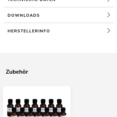
Clubs/Tanzschulen; Feuerwehren; Bühne
DOWNLOADS
HERSTELLERINFO
Zubehör