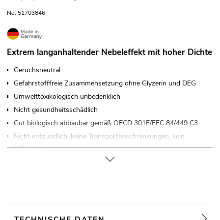
No. 51703846
Extrem langanhaltender Nebeleffekt mit hoher Dichte
Geruchsneutral
Gefahrstofffreie Zusammensetzung ohne Glyzerin und DEG
Umwelttoxikologisch unbedenklich
Nicht gesundheitsschädlich
Gut biologisch abbaubar gemäß OECD 301E/EEC 84/449 C3
Nicht entzündlich, keine Transportbeschränkungen, kein
Gefahrgut
Unterliegt ständiger Kontrolle
Bewährte Qualität
Nebelfluid auf Wasserbasis gebrauchsfertig
Made in Germany
Für Anwendungsgebiete wie zum Beispiel: Kleinverleih;
TECHNISCHE DATEN