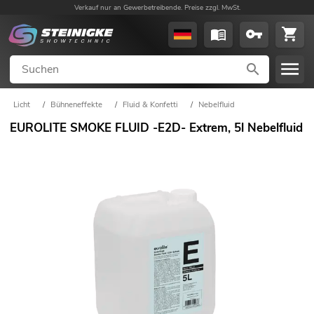
Verkauf nur an Gewerbetreibende. Preise zzgl. MwSt.
Licht
/
Bühneneffekte
/
Fluid & Konfetti
/
Nebelfluid
EUROLITE SMOKE FLUID -E2D- Extrem, 5l Nebelfluid