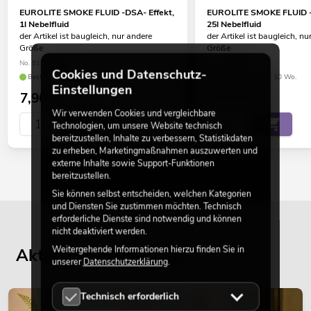
EUROLITE SMOKE FLUID -DSA- Effekt,
EUROLITE SMOKE FLUID -
1l Nebelfluid
25l Nebelfluid
der Artikel ist baugleich, nur andere
der Artikel ist baugleich, nu
Größe
Größe
No. 51704359
No. 5170435C
Cookies und Datenschutz-
Bestand reicht ca. 12 Wo.
Bestand reicht ca. 10 Wo.
Einstellungen
7,90
€
159,00
€
Wir verwenden Cookies und vergleichbare
Technologien, um unsere Website technisch
bereitzustellen, Inhalte zu verbessern, Statistikdaten
zu erheben, Marketingmaßnahmen auszuwerten und
externe Inhalte sowie Support-Funktionen
bereitzustellen.
Sie können selbst entscheiden, welchen Kategorien
und Diensten Sie zustimmen möchten. Technisch
erforderliche Dienste sind notwendig und können
nicht deaktiviert werden.
Weitergehende Informationen hierzu finden Sie in
Aktuelle Blogbeiträge
unserer
Datenschutzerklärung
.
Technisch erforderlich
DEKORATION