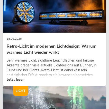
18.06.2026
Retro-Licht im modernen Lichtdesign: Warum
warmes Licht wieder wirkt
Sehr warmes Licht, sichtbare Leuchtflächen und farbige
Akzente prägen viele aktuelle Lichtdesigns auf Bühnen, in
Clubs und bei Events. Retro-Licht ist dabei kein rein
nostalgischer Effekt, sondern ein bewusst eingesetztes
Jetzt lesen
Gestaltungsmittel: Es schafft Atmosphäre, gibt Szenen
Charakter und kann technische LED-Setups emotionaler
wirken lassen.
LICHT