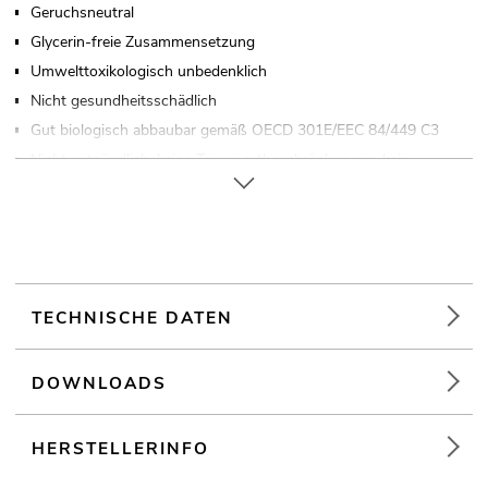
Geruchsneutral
Glycerin-freie Zusammensetzung
Umwelttoxikologisch unbedenklich
Nicht gesundheitsschädlich
Gut biologisch abbaubar gemäß OECD 301E/EEC 84/449 C3
Nicht entzündlich, keine Transportbeschränkungen, kein
Gefahrgut
Unterliegt ständiger Kontrolle
Bewährte Qualität
Nebelfluid auf Wasserbasis gebrauchsfertig
Made in Germany
TECHNISCHE DATEN
Für Anwendungsgebiete wie zum Beispiel: Video- und
Fotografie; Theater; Produktpräsentationen und Vorträge
DOWNLOADS
HERSTELLERINFO