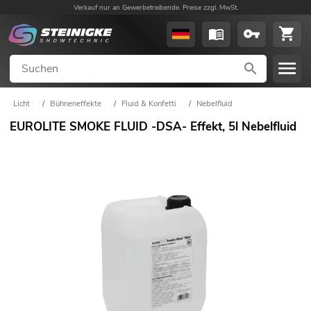
Verkauf nur an Gewerbetreibende. Preise zzgl. MwSt.
Licht
/
Bühneneffekte
/
Fluid & Konfetti
/
Nebelfluid
EUROLITE SMOKE FLUID -DSA- Effekt, 5l Nebelfluid