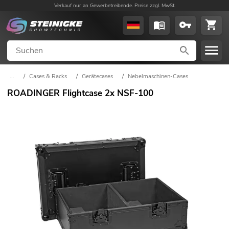
Verkauf nur an Gewerbetreibende. Preise zzgl. MwSt.
...
/
Cases & Racks
/
Gerätecases
/
Nebelmaschinen-Cases
ROADINGER Flightcase 2x NSF-100