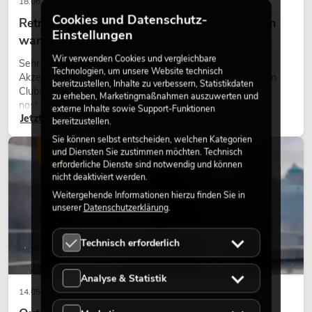
18.06.2026
Cookies und Datenschutz-
Retro-Licht im modernen Lichtdesign: Warum
Einstellungen
warmes Licht wieder wirkt
Wir verwenden Cookies und vergleichbare
Sehr warmes Licht, sichtbare Leuchtflächen und farbige
Technologien, um unsere Website technisch
Akzente prägen viele aktuelle Lichtdesigns auf Bühnen, in
bereitzustellen, Inhalte zu verbessern, Statistikdaten
Clubs und bei Events. Retro-Licht ist dabei kein rein
zu erheben, Marketingmaßnahmen auszuwerten und
nostalgischer Effekt, sondern ein bewusst eingesetztes
externe Inhalte sowie Support-Funktionen
Jetzt lesen
Gestaltungsmittel: Es schafft Atmosphäre, gibt Szenen
bereitzustellen.
Charakter und kann technische LED-Setups emotionaler
Sie können selbst entscheiden, welchen Kategorien
wirken lassen.
LICHT
und Diensten Sie zustimmen möchten. Technisch
erforderliche Dienste sind notwendig und können
nicht deaktiviert werden.
Weitergehende Informationen hierzu finden Sie in
unserer
Datenschutzerklärung
.
Technisch erforderlich
Analyse & Statistik
14.05.2026