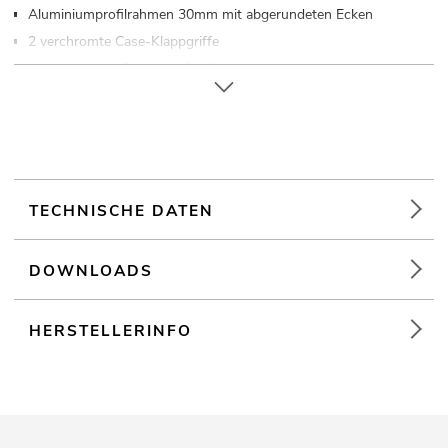
Aluminiumprofilrahmen 30mm mit abgerundeten Ecken
2 verchromte Case-Klappgriffe
4 hochwertige Butterfly-Schlösser mit Absperrfunktion
Verschließbar über
4 x Gummifüße
Weiterführende Informationen zu diesem Produkt finden Sie
unter "Downloads" im Datenblatt
TECHNISCHE DATEN
DOWNLOADS
HERSTELLERINFO