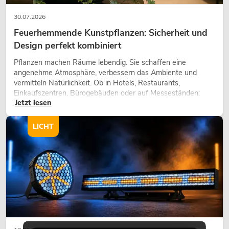
30.07.2026
Feuerhemmende Kunstpflanzen: Sicherheit und
Design perfekt kombiniert
Pflanzen machen Räume lebendig. Sie schaffen eine
angenehme Atmosphäre, verbessern das Ambiente und
vermitteln Natürlichkeit. Ob in Hotels, Restaurants,
Einkaufszentren, Bürogebäuden oder auf Messeständen:
Jetzt lesen
eine hochwertige Begrünung gehört heute längst zum
modernen Raumkonzept.
LICHT