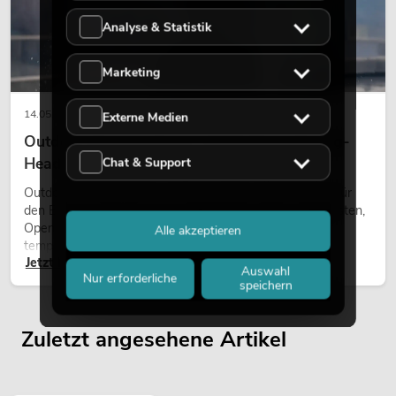
Analyse & Statistik
Marketing
14.05.2026
Externe Medien
Outdoor Moving-Heads: Wetterfeste Moving-
Heads bei Events
Chat & Support
Outdoor Moving-Heads sind bewegliche Scheinwerfer für
den Einsatz im Freien. Sie werden bei Festivals, Stadtfesten,
Open-Air-Konzerten, Architekturinszenierungen und
Alle akzeptieren
temporären Außeninstallationen eingesetzt.
Jetzt lesen
Auswahl
Nur erforderliche
speichern
Zuletzt angesehene Artikel