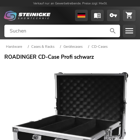
Verkauf nur an Gewerbetreibende. Preise zzgl. MwSt.
Hardware
/
Cases & Racks
/
Gerätecases
/
CD-Cases
ROADINGER CD-Case Profi schwarz