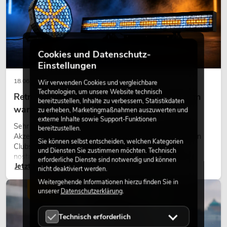
Cookies und Datenschutz-
Einstellungen
18.06.2026
Wir verwenden Cookies und vergleichbare
Technologien, um unsere Website technisch
Retro-Licht im modernen Lichtdesign: Warum
bereitzustellen, Inhalte zu verbessern, Statistikdaten
warmes Licht wieder wirkt
zu erheben, Marketingmaßnahmen auszuwerten und
externe Inhalte sowie Support-Funktionen
Sehr warmes Licht, sichtbare Leuchtflächen und farbige
bereitzustellen.
Akzente prägen viele aktuelle Lichtdesigns auf Bühnen, in
Sie können selbst entscheiden, welchen Kategorien
Clubs und bei Events. Retro-Licht ist dabei kein rein
und Diensten Sie zustimmen möchten. Technisch
nostalgischer Effekt, sondern ein bewusst eingesetztes
erforderliche Dienste sind notwendig und können
Jetzt lesen
Gestaltungsmittel: Es schafft Atmosphäre, gibt Szenen
nicht deaktiviert werden.
Charakter und kann technische LED-Setups emotionaler
Weitergehende Informationen hierzu finden Sie in
wirken lassen.
LICHT
unserer
Datenschutzerklärung
.
Technisch erforderlich