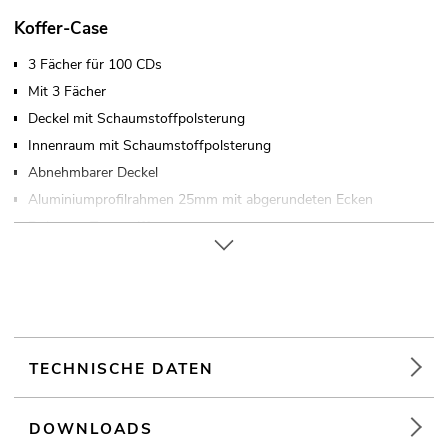
Koffer-Case
3 Fächer für 100 CDs
Mit 3 Fächer
Deckel mit Schaumstoffpolsterung
Innenraum mit Schaumstoffpolsterung
Abnehmbarer Deckel
Aluminiumprofilrahmen 25mm mit abgerundeten Ecken
Robuster Tragegriff
2 hochwertige Butterfly-Schlösser
Verschließbar über
Gummifüße
Weiterführende Informationen zu diesem Produkt finden Sie
unter "Downloads" im Datenblatt
TECHNISCHE DATEN
DOWNLOADS