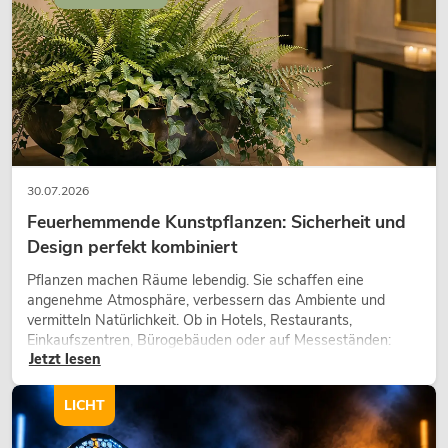
30.07.2026
Feuerhemmende Kunstpflanzen: Sicherheit und
Design perfekt kombiniert
Pflanzen machen Räume lebendig. Sie schaffen eine
angenehme Atmosphäre, verbessern das Ambiente und
vermitteln Natürlichkeit. Ob in Hotels, Restaurants,
Einkaufszentren, Bürogebäuden oder auf Messeständen:
Jetzt lesen
eine hochwertige Begrünung gehört heute längst zum
modernen Raumkonzept.
LICHT