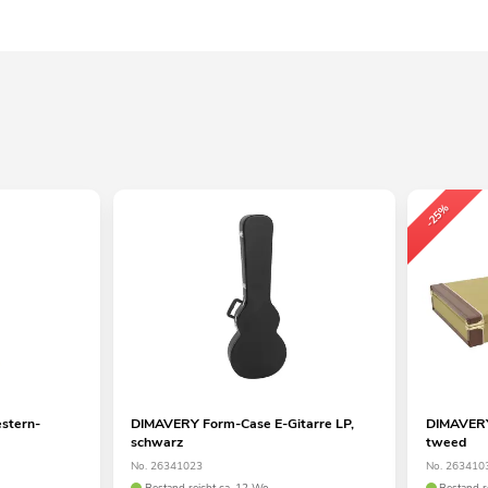
-25%
stern-
DIMAVERY Form-Case E-Gitarre LP,
DIMAVERY 
schwarz
tweed
No. 26341023
No. 263410