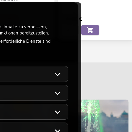
eicht ca. 4 Wo.
74,79
€
39,90
€
 Inhalte zu verbessern,
ktionen bereitzustellen.
rforderliche Dienste sind
LICHT