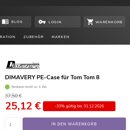
BLOG
WARENKORB
LOGIN
RATION
ZUBEHÖR
MARKEN
DIMAVERY PE-Case für Tom Tom 8
Bestand reicht ca. 4 Wo.
37,50 €
25,12
€
-33% gültig bis 31.12.2026
IN DEN WARENKORB