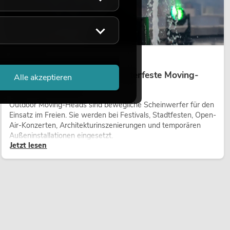
14.05.2026
Outdoor Moving-Heads: Wetterfeste Moving-
Alle akzeptieren
Heads bei Events
Outdoor Moving-Heads sind bewegliche Scheinwerfer für den
Einsatz im Freien. Sie werden bei Festivals, Stadtfesten, Open-
Air-Konzerten, Architekturinszenierungen und temporären
Außeninstallationen eingesetzt.
Jetzt lesen