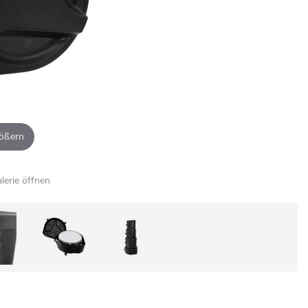
ößern
alerie öffnen