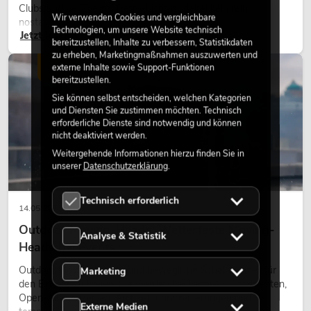
Clubs und bei Events. Retro-Licht ist dabei kein rein
Wir verwenden Cookies und vergleichbare
nostalgischer Effekt, sondern ein bewusst eingesetztes
Technologien, um unsere Website technisch
Jetzt lesen
Gestaltungsmittel: Es schafft Atmosphäre, gibt Szenen
bereitzustellen, Inhalte zu verbessern, Statistikdaten
Charakter und kann technische LED-Setups emotionaler
zu erheben, Marketingmaßnahmen auszuwerten und
wirken lassen.
externe Inhalte sowie Support-Funktionen
LICHT
bereitzustellen.
Sie können selbst entscheiden, welchen Kategorien
und Diensten Sie zustimmen möchten. Technisch
erforderliche Dienste sind notwendig und können
nicht deaktiviert werden.
Weitergehende Informationen hierzu finden Sie in
unserer
Datenschutzerklärung
.
Technisch erforderlich
14.05.2026
Outdoor Moving-Heads: Wetterfeste Moving-
Analyse & Statistik
Heads bei Events
Outdoor Moving-Heads sind bewegliche Scheinwerfer für
Marketing
den Einsatz im Freien. Sie werden bei Festivals, Stadtfesten,
Open-Air-Konzerten, Architekturinszenierungen und
Externe Medien