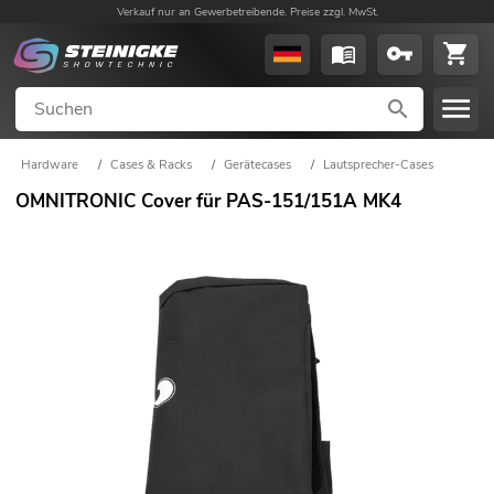
Verkauf nur an Gewerbetreibende. Preise zzgl. MwSt.
Hardware
/
Cases & Racks
/
Gerätecases
/
Lautsprecher-Cases
OMNITRONIC Cover für PAS-151/151A MK4