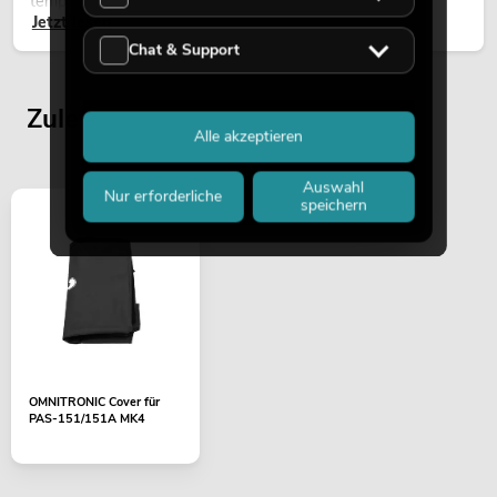
temporären Außeninstallationen eingesetzt.
Jetzt lesen
Chat & Support
Zuletzt angesehene Artikel
Alle akzeptieren
Auswahl
Nur erforderliche
speichern
OMNITRONIC Cover für
PAS-151/151A MK4