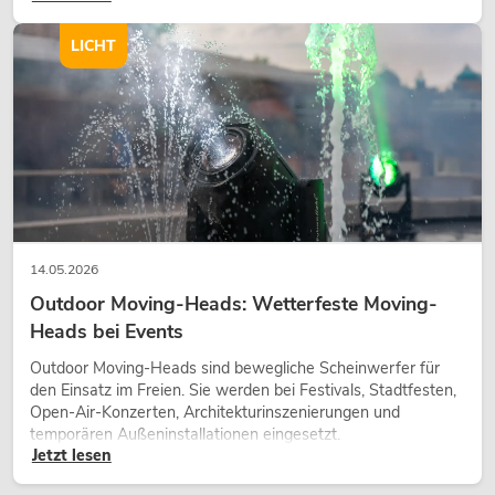
Charakter und kann technische LED-Setups emotionaler
wirken lassen.
LICHT
14.05.2026
Outdoor Moving-Heads: Wetterfeste Moving-
Heads bei Events
Outdoor Moving-Heads sind bewegliche Scheinwerfer für
den Einsatz im Freien. Sie werden bei Festivals, Stadtfesten,
Open-Air-Konzerten, Architekturinszenierungen und
temporären Außeninstallationen eingesetzt.
Jetzt lesen