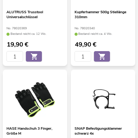
ALUTRUSS Trusstool
Kupferhammer 500g Stiellänge
Universalschlüssel
310mm
No. 78020369
No. 78020340
Bestand reicht ca. 12 Wo.
Bestand reicht ca. 4 Wo.
19,90
€
49,90
€
HASE Handschuh 3 Finger,
SNAP Befestigungsklammer
Größe M
schwarz 4x