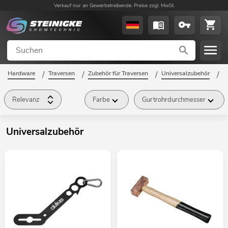
Verkauf nur an Gewerbetreibende. Preise zzgl. MwSt.
Hardware
/
Traversen
/
Zubehör für Traversen
/
Universalzubehör
/
Relevanz
Farbe
Gurtrohrdurchmesser
Universalzubehör