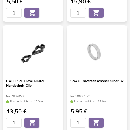
5,50
€
15,90
€
GAFER.PL Glove Guard
SNAP Traversenschoner silber 8x
Handschuh-Clip
No. 78020500
No. 3000615C
Bestand reicht ca. 12 Wo.
Bestand reicht ca. 12 Wo.
13,50
€
5,95
€