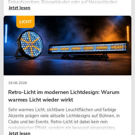
Einkaufszentren, Bürogebäuden oder auf Messeständen:
Jetzt lesen
eine hochwertige Begrünung gehört heute längst zum
modernen Raumkonzept.
LICHT
18.06.2026
Retro-Licht im modernen Lichtdesign: Warum
warmes Licht wieder wirkt
Sehr warmes Licht, sichtbare Leuchtflächen und farbige
Akzente prägen viele aktuelle Lichtdesigns auf Bühnen, in
Clubs und bei Events. Retro-Licht ist dabei kein rein
nostalgischer Effekt, sondern ein bewusst eingesetztes
Jetzt lesen
Gestaltungsmittel: Es schafft Atmosphäre, gibt Szenen