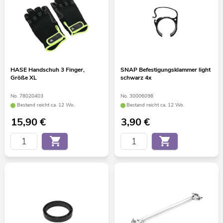
HASE Handschuh 3 Finger,
SNAP Befestigungsklammer light
Größe XL
schwarz 4x
No. 78020403
No. 30006098
Bestand reicht ca. 12 Wo.
Bestand reicht ca. 12 Wo.
15,90
€
3,90
€