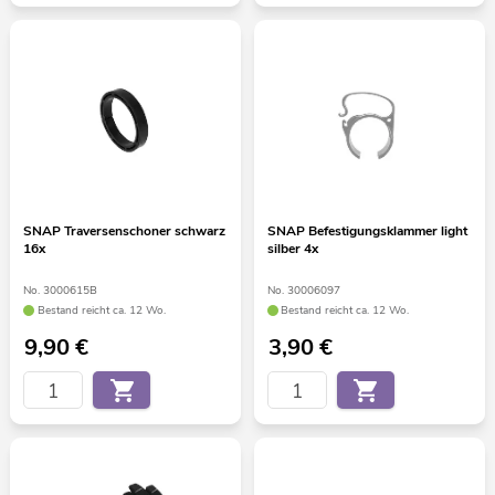
SNAP Traversenschoner schwarz
SNAP Befestigungsklammer light
16x
silber 4x
No. 3000615B
No. 30006097
Bestand reicht ca. 12 Wo.
Bestand reicht ca. 12 Wo.
9,90
€
3,90
€