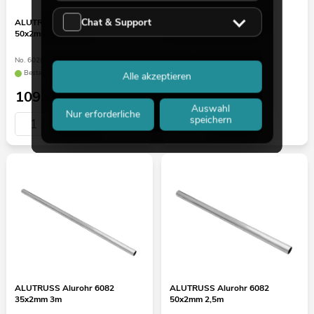
Chat & Support
ALUTRUSS Alurohr 6082
ALUTRUSS Alurohr 6082
50x2mm 3m schwarz
50x2mm 1,5m schwarz
No. 6020677J
No. 6020677G
Bestand reicht ca. 12 Wo.
Bestand reicht ca. 12 Wo.
Alle akzeptieren
109,00
€
51,90
€
Auswahl
Nur erforderliche
speichern
ALUTRUSS Alurohr 6082
ALUTRUSS Alurohr 6082
35x2mm 3m
50x2mm 2,5m