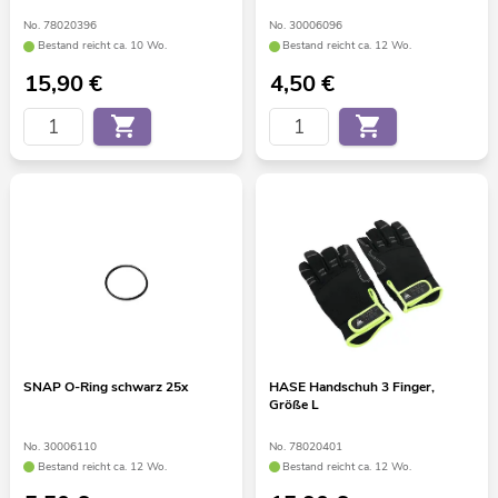
No. 78020396
No. 30006096
Bestand reicht ca. 10 Wo.
Bestand reicht ca. 12 Wo.
15,90
€
4,50
€
SNAP O-Ring schwarz 25x
HASE Handschuh 3 Finger,
Größe L
No. 30006110
No. 78020401
Bestand reicht ca. 12 Wo.
Bestand reicht ca. 12 Wo.