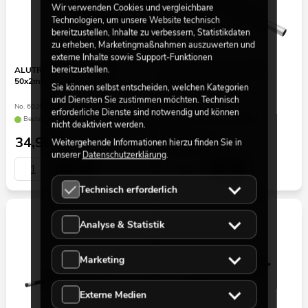
Wir verwenden Cookies und vergleichbare
Technologien, um unsere Website technisch
bereitzustellen, Inhalte zu verbessern, Statistikdaten
zu erheben, Marketingmaßnahmen auszuwerten und
externe Inhalte sowie Support-Funktionen
bereitzustellen.
ALUTRUSS Alurohr 6082
ALUTRUSS Alurohr 6082
50x2mm 1,5m
50x2mm 1m
Sie können selbst entscheiden, welchen Kategorien
und Diensten Sie zustimmen möchten. Technisch
No. 6020676S
No. 6020676R
erforderliche Dienste sind notwendig und können
Bestand reicht ca. 12 Wo.
Liefertermin nicht bekannt
nicht deaktiviert werden.
34,90
€
25,90
€
Weitergehende Informationen hierzu finden Sie in
unserer
Datenschutzerklärung
.
Technisch erforderlich
Analyse & Statistik
Marketing
Externe Medien