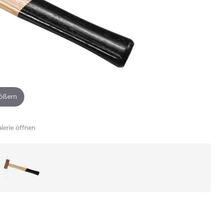
ößern
alerie öffnen