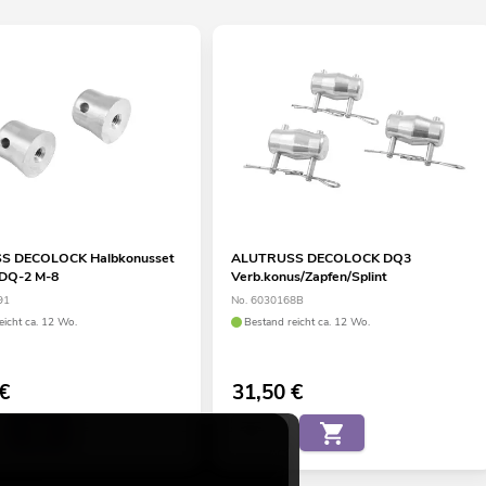
S DECOLOCK Halbkonusset
ALUTRUSS DECOLOCK DQ3
 DQ-2 M-8
Verb.konus/Zapfen/Splint
91
No. 6030168B
eicht ca. 12 Wo.
Bestand reicht ca. 12 Wo.
€
31,50
€