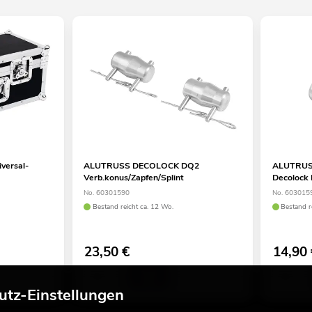
versal-
ALUTRUSS DECOLOCK DQ2
ALUTRUS
Verb.konus/Zapfen/Splint
Decolock
No. 60301590
No. 603015
Bestand reicht ca. 12 Wo.
Bestand r
23,50
€
14,90
utz-Einstellungen