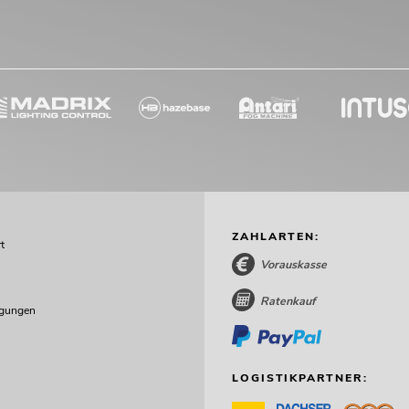
ZAHLARTEN:
t
Vorauskasse
Ratenkauf
ngungen
LOGISTIKPARTNER: