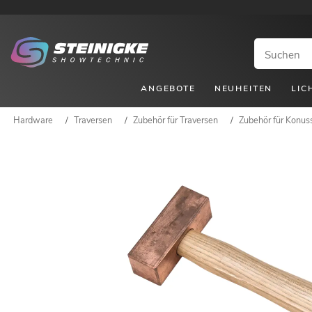
ANGEBOTE
NEUHEITEN
LIC
Hardware
/
Traversen
/
Zubehör für Traversen
/
Zubehör für Konus