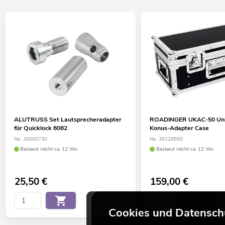
ALUTRUSS Set Lautsprecheradapter
ROADINGER UKAC-50 Uni
für Quicklock 6082
Konus-Adapter Case
No. 20000730
No. 30126500
Bestand reicht ca. 12 Wo.
Bestand reicht ca. 12 Wo.
25,50
€
159,00
€
Cookies und Datensch