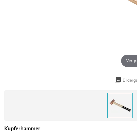
Vergr
Bilderg
Kupferhammer