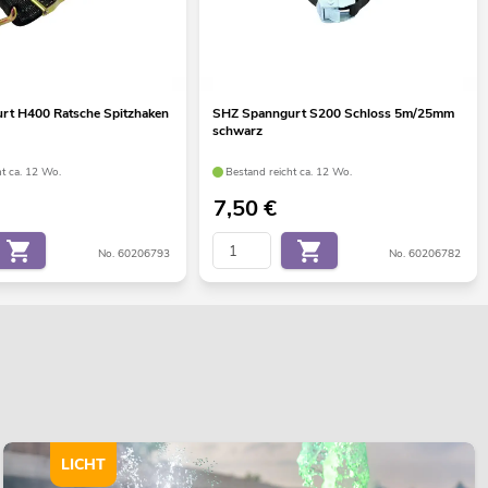
rt H400 Ratsche Spitzhaken
SHZ Spanngurt S200 Schloss 5m/25mm
schwarz
ht ca. 12 Wo.
Bestand reicht ca. 12 Wo.
7,50
€
No. 60206793
No. 60206782
LICHT