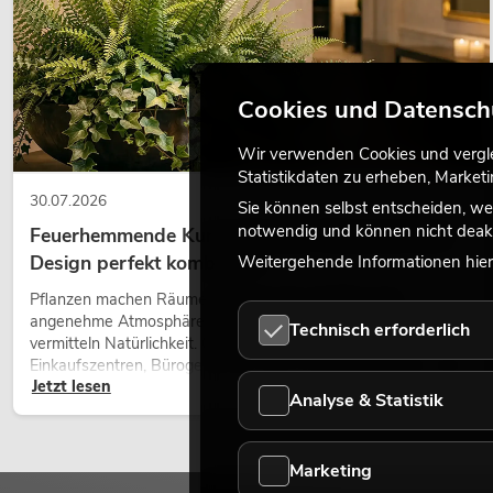
Cookies und Datensch
Wir verwenden Cookies und verglei
Statistikdaten zu erheben, Marke
30.07.2026
Sie können selbst entscheiden, we
notwendig und können nicht deakt
Feuerhemmende Kunstpflanzen: Sicherheit und
Design perfekt kombiniert
Weitergehende Informationen hierz
Pflanzen machen Räume lebendig. Sie schaffen eine
angenehme Atmosphäre, verbessern das Ambiente und
Technisch erforderlich
vermitteln Natürlichkeit. Ob in Hotels, Restaurants,
Einkaufszentren, Bürogebäuden oder auf Messeständen: eine
Jetzt lesen
hochwertige Begrünung gehört heute längst zum modernen
Analyse & Statistik
Raumkonzept.
Marketing