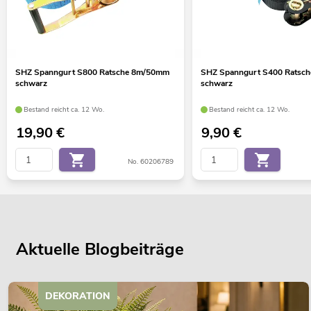
SHZ Spanngurt S800 Ratsche 8m/50mm
SHZ Spanngurt S400 Ratsc
schwarz
schwarz
Bestand reicht ca. 12 Wo.
Bestand reicht ca. 12 Wo.
19,90
€
9,90
€
No. 60206789
Aktuelle Blogbeiträge
DEKORATION