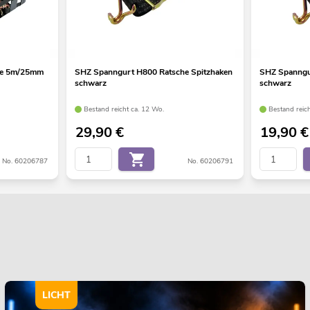
he 5m/25mm
SHZ Spanngurt H800 Ratsche Spitzhaken
SHZ Spanngu
schwarz
schwarz
Bestand reicht ca. 12 Wo.
Bestand reic
29,90
€
19,90
€
No. 60206787
No. 60206791
LICHT