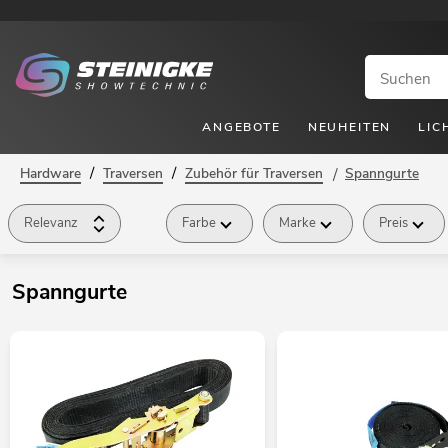
ANGEBOTE
NEUHEITEN
LIC
/
/
Hardware
Traversen
Zubehör für Traversen
/
Spanngurte
Relevanz
Farbe
Marke
Preis
Spanngurte