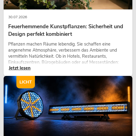
30.07.2026
Feuerhemmende Kunstpflanzen: Sicherheit und
Design perfekt kombiniert
Pflanzen machen Räume lebendig. Sie schaffen eine
angenehme Atmosphäre, verbessern das Ambiente und
vermitteln Natürlichkeit. Ob in Hotels, Restaurants,
Einkaufszentren, Bürogebäuden oder auf Messeständen:
Jetzt lesen
eine hochwertige Begrünung gehört heute längst zum
modernen Raumkonzept.
LICHT