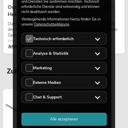
und Diensten Sie zustimmen möchten. Technisch
Outdoor Moving-Heads: Wetterfeste Moving-
erforderliche Dienste sind notwendig und können
nicht deaktiviert werden.
Heads bei Events
Weitergehende Informationen hierzu finden Sie in
Outdoor Moving-Heads sind bewegliche Scheinwerfer für
unserer
Datenschutzerklärung
.
den Einsatz im Freien. Sie werden bei Festivals, Stadtfesten,
Open-Air-Konzerten, Architekturinszenierungen und
Technisch erforderlich
temporären Außeninstallationen eingesetzt.
Jetzt lesen
Analyse & Statistik
Marketing
Zuletzt angesehene Artikel
Externe Medien
Chat & Support
Alle akzeptieren