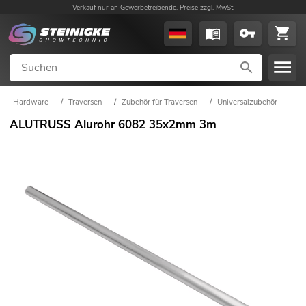
Verkauf nur an Gewerbetreibende. Preise zzgl. MwSt.
Hardware
/
Traversen
/
Zubehör für Traversen
/
Universalzubehör
ALUTRUSS Alurohr 6082 35x2mm 3m