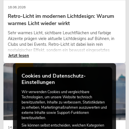
18.06.2026
Retro-Licht im modernen Lichtdesign: Warum
warmes Licht wieder wirkt
Sehr warmes Licht, sichtbare Leuchtflächen und farbige
Akzente prägen viele aktuelle Lichtdesigns auf Bühnen, in
Clubs und bei Events. Retro-Licht ist dabei kein rein
nostalgischer Effekt, sondern ein bewusst eingesetztes
Jetzt lesen
Gestaltungsmittel: Es schafft Atmosphäre, gibt Szenen
Charakter und kann technische LED-Setups emotionaler
wirken lassen.
LICHT
Cookies und Datenschutz-
Einstellungen
Wir verwenden Cookies und vergleichbare
Technologien, um unsere Website technisch
bereitzustellen, Inhalte zu verbessern, Statistikdaten
zu erheben, Marketingmaßnahmen auszuwerten und
externe Inhalte sowie Support-Funktionen
bereitzustellen.
Sie können selbst entscheiden, welchen Kategorien
14.05.2026