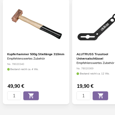
Kupferhammer 500g Stiellänge 310mm
ALUTRUSS Trusstool
Empfehlenswertes Zubehör
Universalschlüssel
Empfehlenswertes Zubehör
No. 78020340
No. 78020369
Bestand reicht ca. 4 Wo.
Bestand reicht ca. 12 Wo.
49,90
€
19,90
€