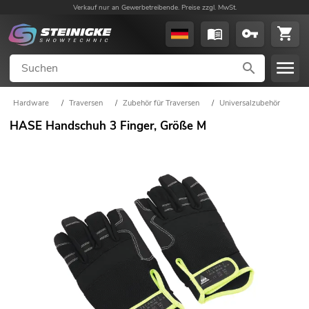
Verkauf nur an Gewerbetreibende. Preise zzgl. MwSt.
Hardware
/
Traversen
/
Zubehör für Traversen
/
Universalzubehör
HASE Handschuh 3 Finger, Größe M