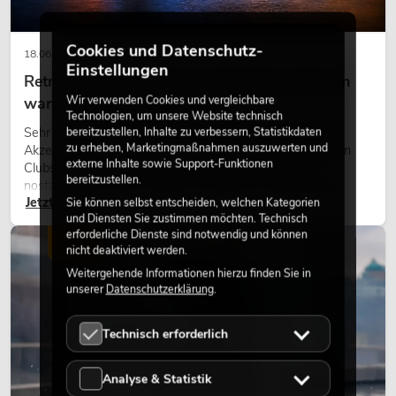
Cookies und Datenschutz-
18.06.2026
Einstellungen
Retro-Licht im modernen Lichtdesign: Warum
Wir verwenden Cookies und vergleichbare
warmes Licht wieder wirkt
Technologien, um unsere Website technisch
Sehr warmes Licht, sichtbare Leuchtflächen und farbige
bereitzustellen, Inhalte zu verbessern, Statistikdaten
zu erheben, Marketingmaßnahmen auszuwerten und
Akzente prägen viele aktuelle Lichtdesigns auf Bühnen, in
externe Inhalte sowie Support-Funktionen
Clubs und bei Events. Retro-Licht ist dabei kein rein
bereitzustellen.
nostalgischer Effekt, sondern ein bewusst eingesetztes
Jetzt lesen
Gestaltungsmittel: Es schafft Atmosphäre, gibt Szenen
Sie können selbst entscheiden, welchen Kategorien
und Diensten Sie zustimmen möchten. Technisch
Charakter und kann technische LED-Setups emotionaler
erforderliche Dienste sind notwendig und können
wirken lassen.
LICHT
nicht deaktiviert werden.
Weitergehende Informationen hierzu finden Sie in
unserer
Datenschutzerklärung
.
Technisch erforderlich
Analyse & Statistik