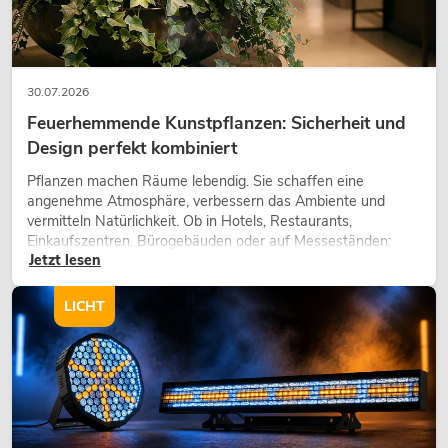
30.07.2026
Feuerhemmende Kunstpflanzen: Sicherheit und
Design perfekt kombiniert
Pflanzen machen Räume lebendig. Sie schaffen eine
angenehme Atmosphäre, verbessern das Ambiente und
vermitteln Natürlichkeit. Ob in Hotels, Restaurants,
Einkaufszentren, Bürogebäuden oder auf Messeständen:
Jetzt lesen
eine hochwertige Begrünung gehört heute längst zum
modernen Raumkonzept.
LICHT