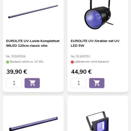
EUROLITE UV-Leiste Komplettset
EUROLITE UV-Strahler mit UV
96LED 120cm classic slim
LED 5W
No. 51930334
No. 51100701
Bestand reicht ca. 12 Wo.
Liefertermin nicht bekannt
39,90
€
44,90
€