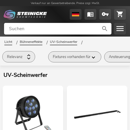
Verkauf nur an Gewerbetreibende. Preise zzgl. MwSt.
Licht
/
Bühneneffekte
/
UV-Scheinwerfer
/
Relevanz
Fixtures vorhanden für
Ansteuerun
UV-Scheinwerfer