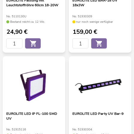
EUROLITE Fassung mit
EUROLITE LED BAR-18 UV
Leuchtstoffröhre 60cm 18-20W
18x3W
No. 5110130U
No. 51930309
Bestand reicht ca. 12 Wo.
nur noch wenige verfügbar
24,90
€
159,00
€
EUROLITE LED IP FL-100 SMD
EUROLITE LED Party UV Bar-9
UV
No. 51915116
No. 51930304