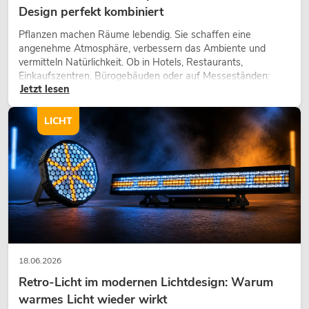
Design perfekt kombiniert
Pflanzen machen Räume lebendig. Sie schaffen eine
angenehme Atmosphäre, verbessern das Ambiente und
vermitteln Natürlichkeit. Ob in Hotels, Restaurants,
Einkaufszentren, Bürogebäuden oder auf Messeständen:
Jetzt lesen
eine hochwertige Begrünung gehört heute längst zum
modernen Raumkonzept.
LICHT
18.06.2026
Retro-Licht im modernen Lichtdesign: Warum
warmes Licht wieder wirkt