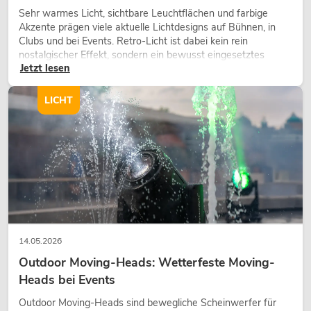
Sehr warmes Licht, sichtbare Leuchtflächen und farbige
Akzente prägen viele aktuelle Lichtdesigns auf Bühnen, in
Clubs und bei Events. Retro-Licht ist dabei kein rein
nostalgischer Effekt, sondern ein bewusst eingesetztes
Jetzt lesen
Gestaltungsmittel: Es schafft Atmosphäre, gibt Szenen
Charakter und kann technische LED-Setups emotionaler
wirken lassen.
LICHT
14.05.2026
Outdoor Moving-Heads: Wetterfeste Moving-
Heads bei Events
Outdoor Moving-Heads sind bewegliche Scheinwerfer für