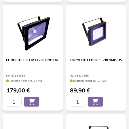
EUROLITE LED IP FL-50 COB UV
EUROLITE LED IP FL-30 SMD UV
No. 51914619
No. 51914966
Bestand reicht ca. 12 Wo.
Bestand reicht ca. 12 Wo.
179,00
€
89,90
€