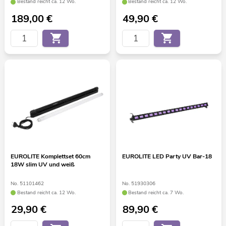
Bestand reicht ca. 12 Wo.
Bestand reicht ca. 12 Wo.
189,00
€
49,90
€
EUROLITE Komplettset 60cm
EUROLITE LED Party UV Bar-18
18W slim UV und weiß
No. 51101462
No. 51930306
Bestand reicht ca. 12 Wo.
Bestand reicht ca. 7 Wo.
29,90
€
89,90
€