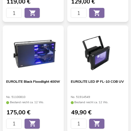
119,00
€
129,00
€
EUROLITE Black Floodlight 400W
EUROLITE LED IP FL-10 COB UV
No. 51100810
No. 51914549
Bestand reicht ca. 12 Wo.
Bestand reicht ca. 12 Wo.
175,00
€
49,90
€