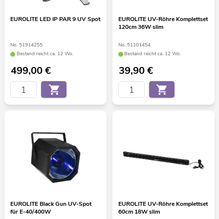
EUROLITE LED IP PAR 9 UV Spot
EUROLITE UV-Röhre Komplettset
120cm 36W slim
No. 51914255
No. 51101454
Bestand reicht ca. 12 Wo.
Bestand reicht ca. 12 Wo.
499,00
€
39,90
€
EUROLITE Black Gun UV-Spot
EUROLITE UV-Röhre Komplettset
für E-40/400W
60cm 18W slim