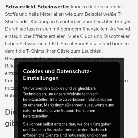
Schwarzlicht-Scheinwerfer
können fluoreszierende
Stoffe und helle Materialien wie zum Beispiel weiße T-
Shirts oder Kleidung in Neonfarben zum Leuchten bringen.
Durch sie lassen sich mit geringem finanziellem Aufwand
erstaunliche Effekte erzielen. Viele Clubs und Discotheken
haben Schwarzlicht LED-Strahler im Einsatz und bringen
damit die T-Shirts ihrer Gäste zum Leuchten.
Besonders beliebt sind die UV-Fluter beispielsweise als
Beleuchtung für Mottopartys, bei der die Gäste
Cookies und Datenschutz-
entsprechende Kleidungsstücke tragen. Aber auch bei
Einstellungen
Konzerten, Zaubershows und ähnlichen Veranstaltungen
nutzen Künstler den Effekt für ihre aufwendigen
Wir verwenden Cookies und vergleichbare
Technologien, um unsere Website technisch
Bühnenshows.
bereitzustellen, Inhalte zu verbessern, Statistikdaten
zu erheben, Marketingmaßnahmen auszuwerten und
Diese Schwarzlicht-Scheinwerfer
externe Inhalte sowie Support-Funktionen
bereitzustellen.
gibt es zu kaufen
Sie können selbst entscheiden, welchen Kategorien
und Diensten Sie zustimmen möchten. Technisch
erforderliche Dienste sind notwendig und können