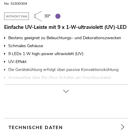
No. 51930304
30°
Einfache UV-Leiste mit 9 x 1-W-ultraviolett (UV)-LED
Bestens geeignet zu Beleuchtungs- und Dekorationszwecken
Schmales Gehäuse
9 LEDs 1 W high-power ultraviolett (UV)
UV-Effekt
Die Gerätekühlung erfolgt über passive Konvektionskühlung
Ansteuerbar über Ein-/Aus-Schalter am Anschlusskabel
Mit einem Abstrahlwinkel von 30°
Mit Montagebügel
In verschiedenen Ausführungen erhältlich
Für Anwendungsgebiete wie zum Beispiel: Clubs/Tanzschulen;
Dekoration; Partykeller; Restaurants, Bars und Hotels;
Werbung/Schaufenster
TECHNISCHE DATEN
Geräuschloser Betrieb