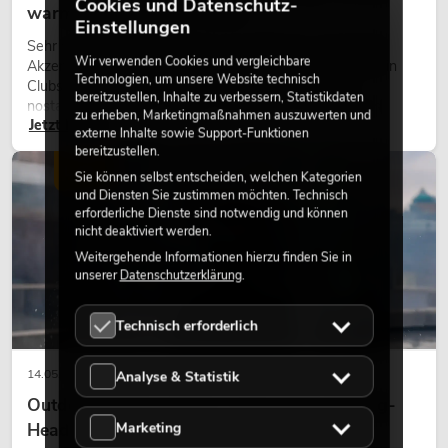
Cookies und Datenschutz-
warmes Licht wieder wirkt
Einstellungen
Sehr warmes Licht, sichtbare Leuchtflächen und farbige
Wir verwenden Cookies und vergleichbare
Akzente prägen viele aktuelle Lichtdesigns auf Bühnen, in
Technologien, um unsere Website technisch
Clubs und bei Events. Retro-Licht ist dabei kein rein
bereitzustellen, Inhalte zu verbessern, Statistikdaten
nostalgischer Effekt, sondern ein bewusst eingesetztes
zu erheben, Marketingmaßnahmen auszuwerten und
Jetzt lesen
Gestaltungsmittel: Es schafft Atmosphäre, gibt Szenen
externe Inhalte sowie Support-Funktionen
Charakter und kann technische LED-Setups emotionaler
bereitzustellen.
wirken lassen.
LICHT
Sie können selbst entscheiden, welchen Kategorien
und Diensten Sie zustimmen möchten. Technisch
erforderliche Dienste sind notwendig und können
nicht deaktiviert werden.
Weitergehende Informationen hierzu finden Sie in
unserer
Datenschutzerklärung
.
Technisch erforderlich
14.05.2026
Analyse & Statistik
Outdoor Moving-Heads: Wetterfeste Moving-
Heads bei Events
Marketing