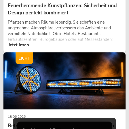
Feuerhemmende Kunstpflanzen: Sicherheit und
Design perfekt kombiniert
Pflanzen machen Räume lebendig. Sie schaffen eine
angenehme Atmosphäre, verbessern das Ambiente und
vermitteln Natürlichkeit. Ob in Hotels, Restaurants,
Einkaufszentren, Bürogebäuden oder auf Messeständen:
Jetzt lesen
eine hochwertige Begrünung gehört heute längst zum
modernen Raumkonzept.
LICHT
18.06.2026
Retro-Licht im modernen Lichtdesign: Warum