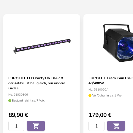
EUROLITE LED Party UV Bar-18
EUROLITE Black Gun UV-Sp
der Artikel ist baugleich, nur andere
40/400W
Größe
No. 5110060A
No. 51930306
Verfügbar in ca. 1 Wo.
Bestand reicht ca. 7 Wo.
89,90
€
179,00
€