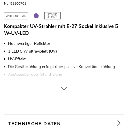
No. 51100701
Kompakter UV-Strahler mit E-27 Sockel inklusive 5
W-UV-LED
Hochwertiger Reflektor
1 LED 5 W ultraviolett (UV)
UV-Effekt
Die Gerätekühlung erfolgt über passive Konvektionskühlung
Ansteuerbar über Stand-alone
Mit Montagebügel
Für Anwendungsgebiete wie zum Beispiel: Clubs/Tanzschulen;
Dekoration; Partykeller; Restaurants, Bars und Hotels
Geräuschloser Betrieb
Einsatzmöglichkeit: Fliegend; auf Stativ
TECHNISCHE DATEN