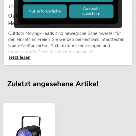
14.05.2026
Auswahl
Nur erforderliche
speichern
Outdoor Moving-Heads: Wetterfeste Moving-
Heads bei Events
Outdoor Moving-Heads sind bewegliche Scheinwerfer für
den Einsatz im Freien. Sie werden bei Festivals, Stadtfesten,
Open-Air-Konzerten, Architekturinszenierungen und
temporären Außeninstallationen eingesetzt.
Jetzt lesen
Zuletzt angesehene Artikel