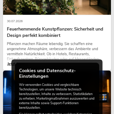
30.07.2026
Feuerhemmende Kunstpflanzen: Sicherheit und
Design perfekt kombiniert
Pflanzen machen Räume lebendig. Sie schaffen eine
angenehme Atmosphäre, verbessern das Ambiente und
vermitteln Natürlichkeit. Ob in Hotels, Restaurants,
Einkaufszentren, Bürogebäuden oder auf Messeständen:
Jetzt lesen
eine hochwertige Begrünung gehört heute längst zum
modernen Raumkonzept.
Cookies und Datenschutz-
Einstellungen
LICHT
Wir verwenden Cookies und vergleichbare
Technologien, um unsere Website technisch
bereitzustellen, Inhalte zu verbessern, Statistikdaten
zu erheben, Marketingmaßnahmen auszuwerten und
externe Inhalte sowie Support-Funktionen
bereitzustellen.