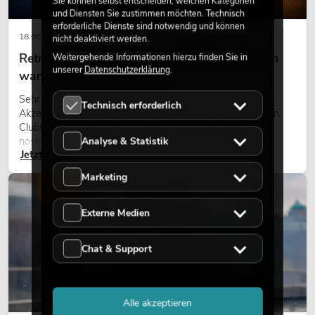
Sie können selbst entscheiden, welchen Kategorien
und Diensten Sie zustimmen möchten. Technisch
erforderliche Dienste sind notwendig und können
18.06.2026
nicht deaktiviert werden.
Retro-Licht im modernen Lichtdesign: Warum
Weitergehende Informationen hierzu finden Sie in
unserer
Datenschutzerklärung
.
warmes Licht wieder wirkt
Sehr warmes Licht, sichtbare Leuchtflächen und farbige
Technisch erforderlich
Akzente prägen viele aktuelle Lichtdesigns auf Bühnen, in
Clubs und bei Events. Retro-Licht ist dabei kein rein
Analyse & Statistik
nostalgischer Effekt, sondern ein bewusst eingesetztes
Jetzt lesen
Gestaltungsmittel: Es schafft Atmosphäre, gibt Szenen
Charakter und kann technische LED-Setups emotionaler
Marketing
wirken lassen.
LICHT
Externe Medien
Chat & Support
Alle akzeptieren