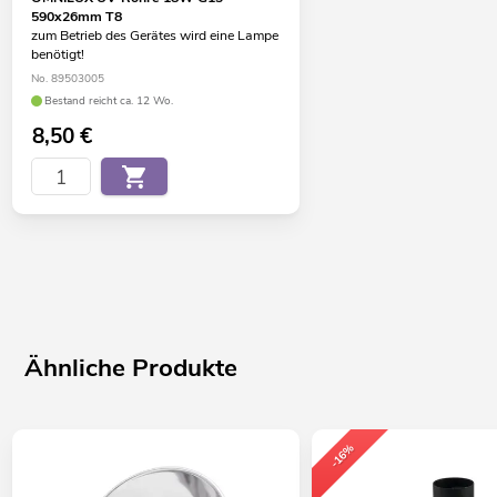
590x26mm T8
zum Betrieb des Gerätes wird eine Lampe
benötigt!
No. 89503005
Bestand reicht ca. 12 Wo.
8,50
€
Ähnliche Produkte
-16%