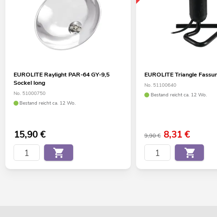
EUROLITE Raylight PAR-64 GY-9,5
EUROLITE Triangle Fassu
Sockel long
No. 51100640
No. 51000750
Bestand reicht ca. 12 Wo.
Bestand reicht ca. 12 Wo.
15,90
€
8,31
€
9,90 €