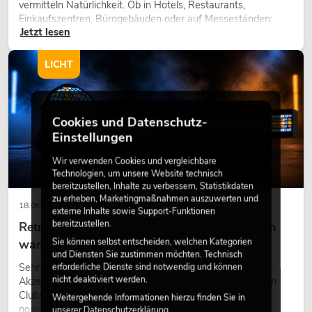
vermitteln Natürlichkeit. Ob in Hotels, Restaurants,
Einkaufszentren, Bürogebäuden oder auf Messeständen:
Jetzt lesen
eine hochwertige Begrünung gehört heute längst zum
modernen Raumkonzept.
LICHT
Cookies und Datenschutz-
Einstellungen
Wir verwenden Cookies und vergleichbare
Technologien, um unsere Website technisch
bereitzustellen, Inhalte zu verbessern, Statistikdaten
zu erheben, Marketingmaßnahmen auszuwerten und
18.06.2026
externe Inhalte sowie Support-Funktionen
bereitzustellen.
Retro-Licht im modernen Lichtdesign: Warum
Sie können selbst entscheiden, welchen Kategorien
warmes Licht wieder wirkt
und Diensten Sie zustimmen möchten. Technisch
erforderliche Dienste sind notwendig und können
Sehr warmes Licht, sichtbare Leuchtflächen und farbige
nicht deaktiviert werden.
Akzente prägen viele aktuelle Lichtdesigns auf Bühnen, in
Clubs und bei Events. Retro-Licht ist dabei kein rein
Weitergehende Informationen hierzu finden Sie in
nostalgischer Effekt, sondern ein bewusst eingesetztes
unserer
Datenschutzerklärung
.