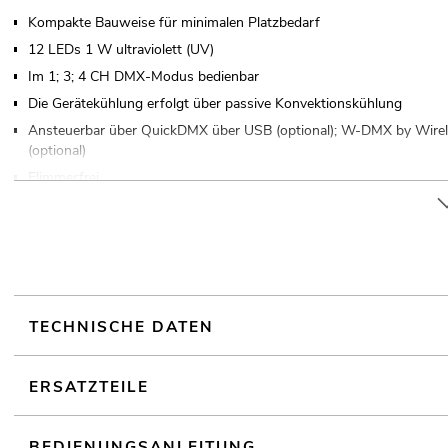
Kompakte Bauweise für minimalen Platzbedarf
12 LEDs 1 W ultraviolett (UV)
Im 1; 3; 4 CH DMX-Modus bedienbar
Die Gerätekühlung erfolgt über passive Konvektionskühlung
Ansteuerbar über QuickDMX über USB (optional); W-DMX by Wirel
(optional)
Flimmerfrei
Mit einem Abstrahlwinkel von 12°
Mit Doppelbügel
4 stelliges 7-Segment-LED Display
Gummifüße
Für Anwendungsgebiete wie zum Beispiel: Architektur; Clubs/Tanzsch
TECHNISCHE DATEN
Geräuschloser Betrieb
Einsatzmöglichkeit: Stehend; fliegend; auf Stativ
ERSATZTEILE
BEDIENUNGSANLEITUNG