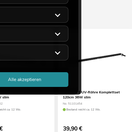
Alle akzeptieren
 UV-Röhre Komplettset
EUROLITE UV-Röhre Komplettset
 slim
120cm 36W slim
52
No. 51101454
eicht ca. 12 Wo.
Bestand reicht ca. 12 Wo.
€
39,90
€