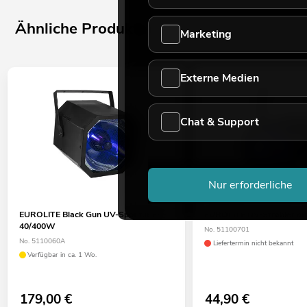
Ähnliche Produkte
Marketing
Externe Medien
Chat & Support
Nur erforderliche
EUROLITE Black Gun UV-Spot für E-
EUROLITE UV-Strahler m
40/400W
No. 51100701
No. 5110060A
Liefertermin nicht bekannt
Verfügbar in ca. 1 Wo.
179,00
€
44,90
€