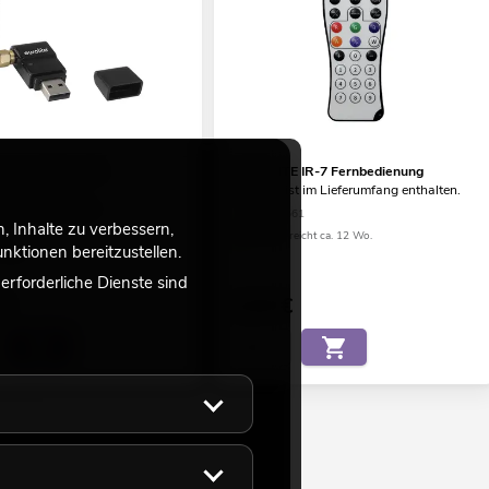
E QuickDMX USB
EUROLITE IR-7 Fernbedienung
er/Empfänger
Zubehör ist im Lieferumfang enthalten.
swertes Zubehör
No. 50530561
 Inhalte zu verbessern,
04
Bestand reicht ca. 12 Wo.
ktionen bereitzustellen.
ulauf
rforderliche Dienste sind
€
8,90
€