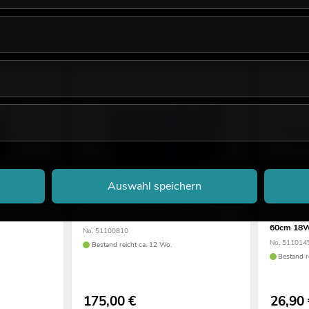
Auswahl speichern
it UV LED 5W
EUROLITE Black Floodlight 400W
EUROLITE
60cm 18W
No. 51100810
No. 511014
Bestand reicht ca. 12 Wo.
Bestand r
175,00
€
26,90