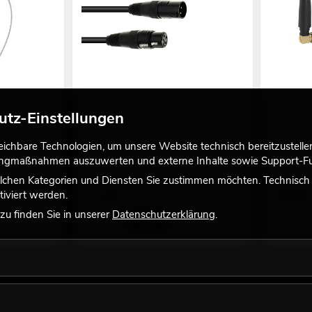
l A 3x600mm
EUROLITE DMX Kabel XLR 3pol 5m sw
EUROLIT
utz-Einstellungen
viele Versionen erhältlich
Funksend
ng bei
Empfehlen
No. 3022785K
chbare Technologien, um unsere Website technisch bereitzustellen,
No. 700647
Bestand reicht ca. 12 Wo.
tingmaßnahmen auszuwerten und externe Inhalte sowie Support-Fun
Ware im Z
lchen Kategorien und Diensten Sie zustimmen möchten. Technisch e
10,50
€
49,90
iviert werden.
u finden Sie in unserer
Datenschutzerklärung
.