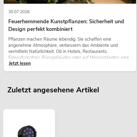
30.07.2026
Feuerhemmende Kunstpflanzen: Sicherheit und
Design perfekt kombiniert
Pflanzen machen Räume lebendig. Sie schaffen eine
angenehme Atmosphäre, verbessern das Ambiente und
vermitteln Natürlichkeit. Ob in Hotels, Restaurants,
Einkaufszentren, Bürogebäuden oder auf Messeständen: eine
Jetzt lesen
hochwertige Begrünung gehört heute längst zum modernen
Raumkonzept.
Zuletzt angesehene Artikel