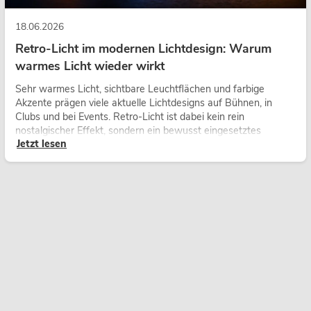
18.06.2026
Retro-Licht im modernen Lichtdesign: Warum
warmes Licht wieder wirkt
Sehr warmes Licht, sichtbare Leuchtflächen und farbige
Akzente prägen viele aktuelle Lichtdesigns auf Bühnen, in
Clubs und bei Events. Retro-Licht ist dabei kein rein
nostalgischer Effekt, sondern ein bewusst eingesetztes
Jetzt lesen
Gestaltungsmittel: Es schafft Atmosphäre, gibt Szenen
Charakter und kann technische LED-Setups emotionaler
wirken lassen.