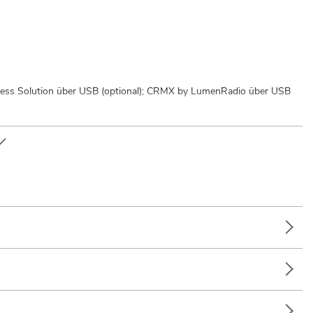
ess Solution über USB (optional); CRMX by LumenRadio über USB
ulen; Dekoration; Mobile DJs / Alleinunterhalter; Partykeller