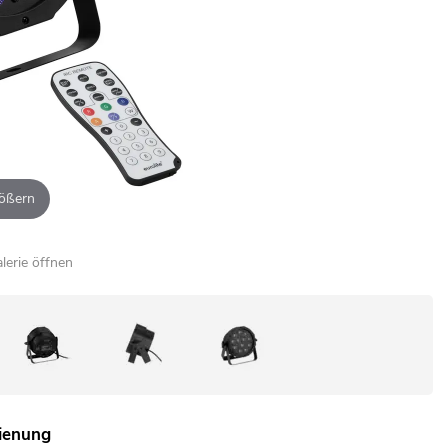
ößern
alerie öffnen
dienung