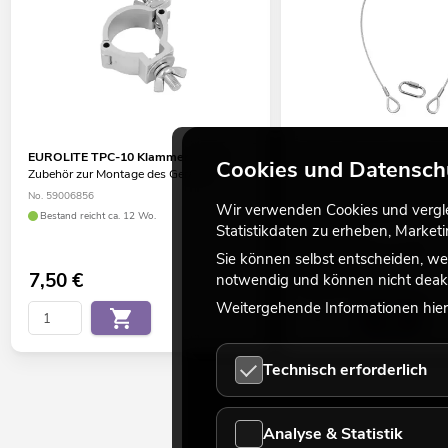
EUROLITE TPC-10 Klammer, silber
EUROLITE Sicherungssei
Cookies und Datensch
Zubehör zur Montage des Gerätes
bis 5kg, silber
Zubehör zur Absturzsicheru
No. 59006856
Überkopfmontage
Wir verwenden Cookies und verglei
Bestand reicht ca. 12 Wo.
Statistikdaten zu erheben, Marke
No. 58010310
Bestand reicht ca. 12 Wo.
Sie können selbst entscheiden, we
7,50
€
5,50
€
notwendig und können nicht deakt
Weitergehende Informationen hierz
Technisch erforderlich
Analyse & Statistik