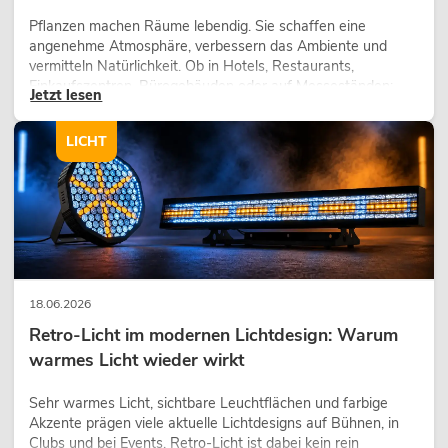
Pflanzen machen Räume lebendig. Sie schaffen eine
angenehme Atmosphäre, verbessern das Ambiente und
vermitteln Natürlichkeit. Ob in Hotels, Restaurants,
Einkaufszentren, Bürogebäuden oder auf Messeständen:
Jetzt lesen
eine hochwertige Begrünung gehört heute längst zum
modernen Raumkonzept.
LICHT
18.06.2026
Retro-Licht im modernen Lichtdesign: Warum
warmes Licht wieder wirkt
Sehr warmes Licht, sichtbare Leuchtflächen und farbige
Akzente prägen viele aktuelle Lichtdesigns auf Bühnen, in
Clubs und bei Events. Retro-Licht ist dabei kein rein