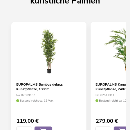
künstliche Palmen
EUROPALMS Bambus deluxe,
EUROPALMS Kanarisch
Kunstpflanze, 180cm
Kunstpflanze, 240cm
No. 82509167
No. 82511311
Bestand reicht ca. 12 Wo.
Bestand reicht ca. 12 W
119,00
€
279,00
€