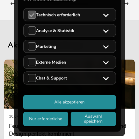
←
→
Zurück zu Dekoration
Technisch erforderlich
Analyse & Statistik
Aktuelle Blogbeiträge
Marketing
Externe Medien
DEKORATION
Chat & Support
Alle akzeptieren
Auswahl
30.07.2026
Nur erforderliche
speichern
Feuerhemmende Kunstpflanzen: Sicherheit und
Design perfekt kombiniert