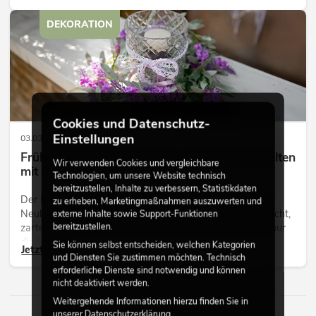
Licht, Weite und einem Gefühl von Freiheit.
DEKORATION
Cookies und Datenschutz-
Einstellungen
03.03.2026
Frühling mit Kunstpflanzen – frische Dekowelten
Wir verwenden Cookies und vergleichbare
mit dauerhafter Wirkung
Technologien, um unsere Website technisch
bereitzustellen, Inhalte zu verbessern, Statistikdaten
Der Frühling steht wie kaum eine andere Jahreszeit für
zu erheben, Marketingmaßnahmen auszuwerten und
Neubeginn, Leichtigkeit und Aufbruch. Mit dem ersten Licht,
externe Inhalte sowie Support-Funktionen
bereitzustellen.
zarten Farben und frischen Blüten verändert sich nicht nur
die Natur, sondern auch der Anspruch an Räume, Flächen
Sie können selbst entscheiden, welchen Kategorien
Jetzt lesen
und Inszenierungen.
und Diensten Sie zustimmen möchten. Technisch
erforderliche Dienste sind notwendig und können
nicht deaktiviert werden.
Weitergehende Informationen hierzu finden Sie in
unserer
Datenschutzerklärung
.