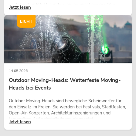
nostalgischer Effekt, sondern ein bewusst eingesetztes
Jetzt lesen
Gestaltungsmittel: Es schafft Atmosphäre, gibt Szenen
Charakter und kann technische LED-Setups emotionaler
LICHT
wirken lassen.
14.05.2026
Outdoor Moving-Heads: Wetterfeste Moving-
Heads bei Events
Outdoor Moving-Heads sind bewegliche Scheinwerfer für
den Einsatz im Freien. Sie werden bei Festivals, Stadtfesten,
Open-Air-Konzerten, Architekturinszenierungen und
temporären Außeninstallationen eingesetzt.
Jetzt lesen