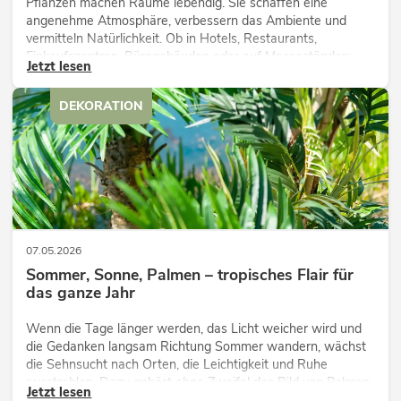
Pflanzen machen Räume lebendig. Sie schaffen eine
angenehme Atmosphäre, verbessern das Ambiente und
vermitteln Natürlichkeit. Ob in Hotels, Restaurants,
Einkaufszentren, Bürogebäuden oder auf Messeständen:
Jetzt lesen
eine hochwertige Begrünung gehört heute längst zum
modernen Raumkonzept.
DEKORATION
07.05.2026
Sommer, Sonne, Palmen – tropisches Flair für
das ganze Jahr
Wenn die Tage länger werden, das Licht weicher wird und
die Gedanken langsam Richtung Sommer wandern, wächst
die Sehnsucht nach Orten, die Leichtigkeit und Ruhe
ausstrahlen. Dazu gehört ohne Zweifel das Bild von Palmen,
Jetzt lesen
die sich sanft im warmen Wind bewegen, begleitet von