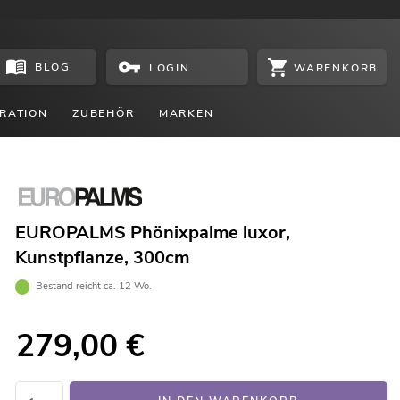
BLOG
WARENKORB
LOGIN
RATION
ZUBEHÖR
MARKEN
EUROPALMS Phönixpalme luxor,
Kunstpflanze, 300cm
Bestand reicht ca. 12 Wo.
279,00
€