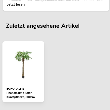
Jetzt lesen
hochwertige Begrünung gehört heute längst zum modernen
Raumkonzept.
Zuletzt angesehene Artikel
EUROPALMS
Phönixpalme luxor,
Kunstpflanze, 300cm