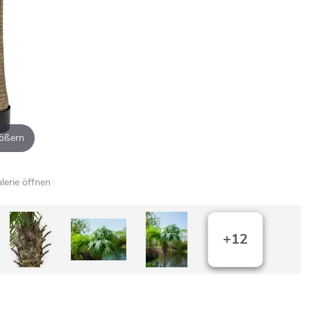
ößern
alerie öffnen
+12