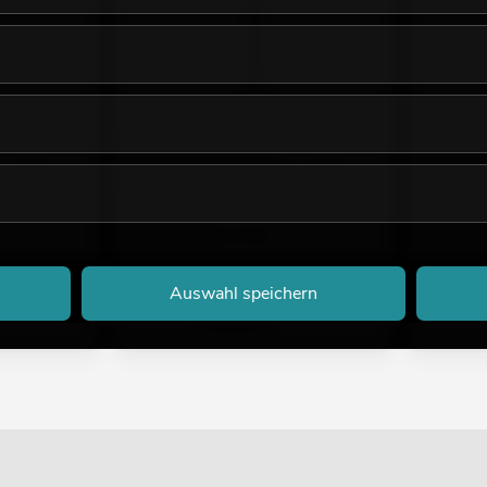
 deluxe,
EUROPALMS Phönix Palme deluxe,
EUROPALM
Kunstpflanze, 250cm
Kunstpfla
n, Längen,
Artikel in diversen Varianten, Längen,
Artikel in
Größen
Größen
No. 82509724
No. 825097
Bestand reicht ca. 12 Wo.
Lieferter
349,00
€
499,0
Auswahl speichern