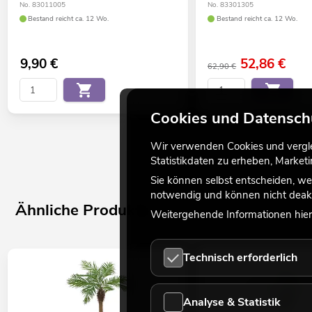
No. 83011005
No. 83301305
Bestand reicht ca. 12 Wo.
Bestand reicht ca. 12 Wo.
9,90
€
52,86
€
62,90 €
Cookies und Datensch
Wir verwenden Cookies und verglei
Statistikdaten zu erheben, Marke
Sie können selbst entscheiden, we
notwendig und können nicht deakt
Ähnliche Produkte
Weitergehende Informationen hierz
Technisch erforderlich
Analyse & Statistik