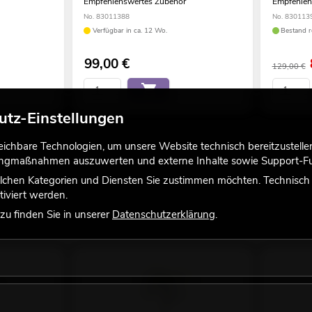
Empfehlenswertes Zubehör
Empfehlen
No. 83011388
No. 830113
Verfügbar in ca. 12 Wo.
Bestand r
99,00
€
129,00 €
utz-Einstellungen
chbare Technologien, um unsere Website technisch bereitzustellen,
tingmaßnahmen auszuwerten und externe Inhalte sowie Support-Fun
lchen Kategorien und Diensten Sie zustimmen möchten. Technisch e
iviert werden.
u finden Sie in unserer
Datenschutzerklärung
.