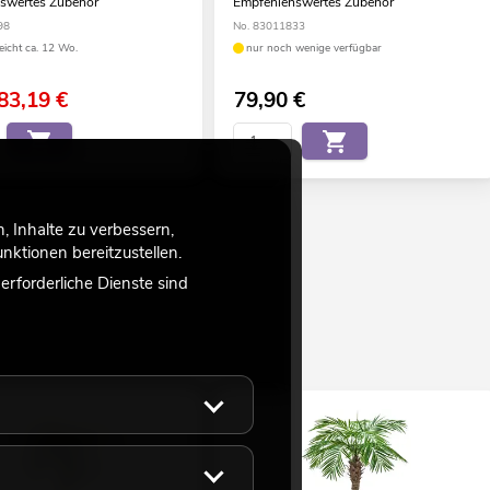
swertes Zubehör
Empfehlenswertes Zubehör
98
No. 83011833
eicht ca. 12 Wo.
nur noch wenige verfügbar
83,19
€
79,90
€
 Inhalte zu verbessern,
ktionen bereitzustellen.
rforderliche Dienste sind