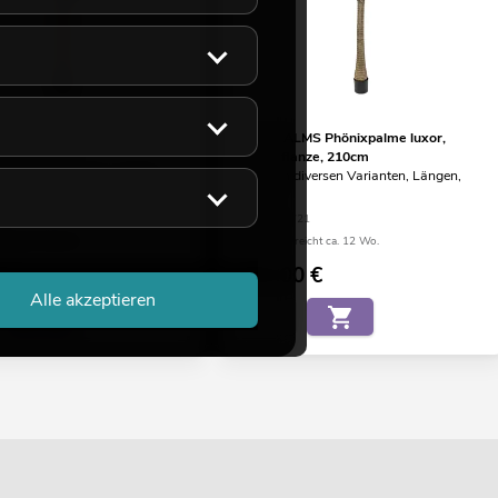
S Phönix Palme deluxe,
EUROPALMS Phönixpalme luxor,
nze, 300cm
Kunstpflanze, 210cm
 diversen Varianten, Längen,
Artikel in diversen Varianten, Längen,
Größen
25
No. 82510721
min nicht bekannt
Bestand reicht ca. 12 Wo.
0
€
189,00
€
Alle akzeptieren