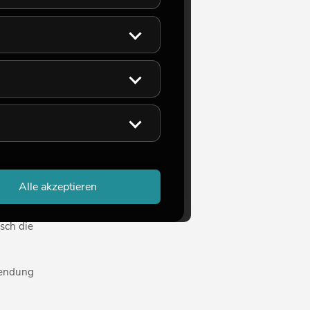
 der
enschen
e Folge.
er und
t dies
Alle akzeptieren
sch die
wendung