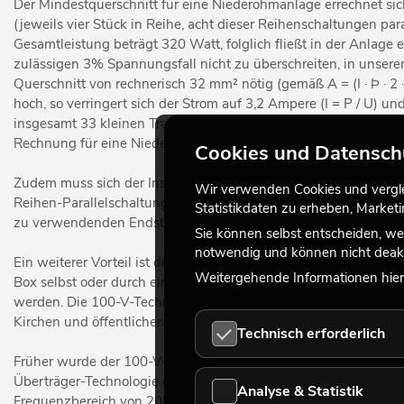
Der Mindestquerschnitt für eine Niederohmanlage errechnet sic
(jeweils vier Stück in Reihe, acht dieser Reihenschaltungen pa
Gesamtleistung beträgt 320 Watt, folglich fließt in der Anlage
zulässigen 3% Spannungsfall nicht zu überschreiten, in unserem 
Querschnitt von rechnerisch 32 mm² nötig (gemäß A = (I · Þ · 2
hoch, so verringert sich der Strom auf 3,2 Ampere (I = P / U) u
insgesamt 33 kleinen Transformatoren, die wir für unsere Anlag
Rechnung für eine Niederohmanlage.
Cookies und Datensch
Zudem muss sich der Installateur bei einer ELA keine Gedanke
Wir verwenden Cookies und verglei
Reihen-Parallelschaltung wie in obigem Beispiel konstruieren,
Statistikdaten zu erheben, Marke
zu verwendenden Endstufe abgleichen.
Sie können selbst entscheiden, we
notwendig und können nicht deakt
Ein weiterer Vorteil ist die durch unterschiedliche Trafo-Wickl
Weitergehende Informationen hierz
Box selbst oder durch einen vorgeschalteten Lautstärkesteller
werden. Die 100-V-Technik ist somit erste Wahl für die Verwe
Kirchen und öffentlichen Einrichtungen sowie in größeren Gast
Technisch erforderlich
Früher wurde der 100-V-Technik oftmals eine schlechte Qualität 
Überträger-Technologie diese Kritik nicht mehr haltbar. Denn i
Analyse & Statistik
Frequenzbereich von 20Hz bis 20 KHz auch bei großen Leistung