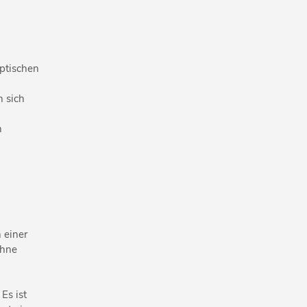
ptischen
n sich
h
 einer
ohne
Es ist