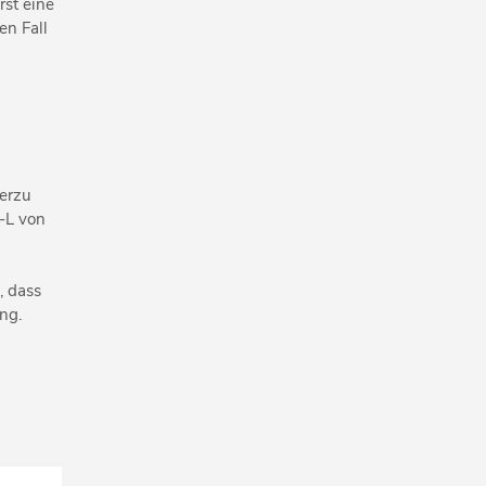
rst eine
en Fall
ierzu
-L von
, dass
ng.