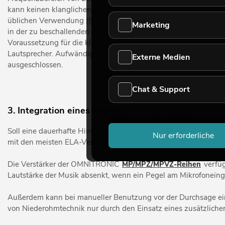
kann keinen klanglichen Unterschied mehr ausmachen. Auch di
üblichen Verwendung (Sprachbeschallung, Hintergrundmusik) k
Marketing
in der zu beschallenden Fläche, so würde sich ihr Stereobild
Voraussetzung für die klangliche Qualität ist allerdings auch d
Lautsprecher. Aufwändige Musikbeschallungen werden normalerw
Externe Medien
ausgeschlossen.
Chat & Support
3. Integration eines Mikrofons in die Anlage
Soll eine dauerhafte Hintergrundbeschallung noch um temporär
Nur erforderliche
mit den meisten ELA-Verstärkern dank serienmäßiger Mikrofonan
Die Verstärker der OMNITRONIC
MP/MPZ/MPVZ-Reihen
verfüg
Lautstärke der Musik absenkt, wenn ein Pegel am Mikrofoneing
Außerdem kann bei manueller Benutzung vor der Durchsage ein
von Niederohmtechnik nur durch den Einsatz eines zusätzliche