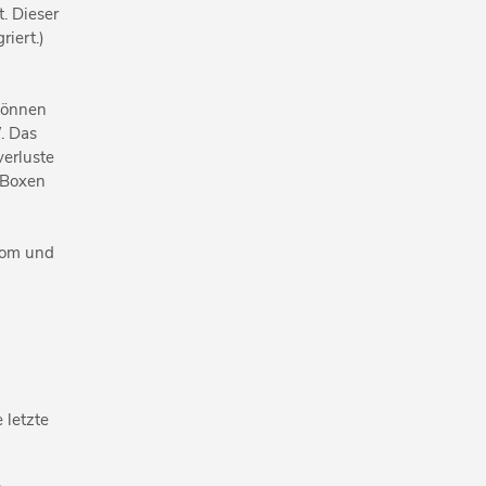
. Dieser
riert.)
 können
. Das
verluste
n Boxen
trom und
 letzte