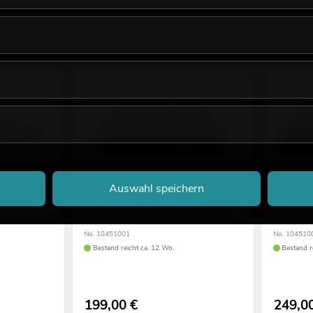
Auswahl speichern
OMNITRONIC XPA-350 MK2 Endstufe
OMNITRON
No. 10451001
No. 104510
Bestand reicht ca. 12 Wo.
Bestand r
199,00
€
249,0