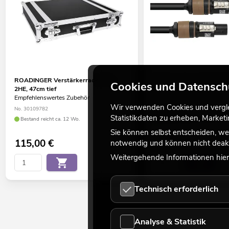
ROADINGER Verstärkerrack PR-1,
PSSO Lautsprecherkabel
Cookies und Datensch
2HE, 47cm tief
2x2,5 1,5m sw
Empfehlenswertes Zubehör
viele Versionen erhältlich
Wir verwenden Cookies und verglei
No. 30109782
No. 3022790K
Statistikdaten zu erheben, Marke
Bestand reicht ca. 12 Wo.
Bestand reicht ca. 12 Wo.
Sie können selbst entscheiden, we
115,00
€
20,90
€
notwendig und können nicht deakt
Weitergehende Informationen hierz
Technisch erforderlich
Analyse & Statistik