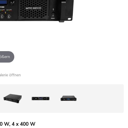
ößern
alerie öffnen
800 W, 4 x 400 W