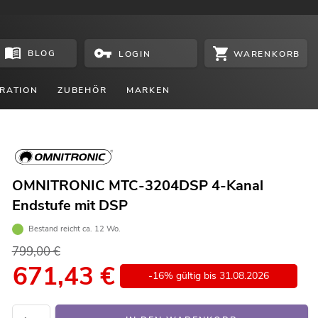
BLOG
WARENKORB
LOGIN
RATION
ZUBEHÖR
MARKEN
OMNITRONIC MTC-3204DSP 4-Kanal
Endstufe mit DSP
Bestand reicht ca. 12 Wo.
799,00 €
671,43
€
-16% gültig bis 31.08.2026