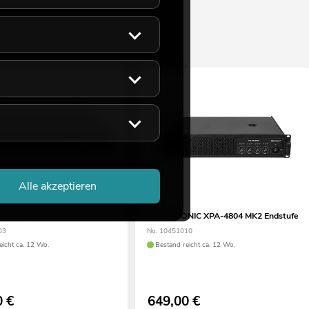
Alle akzeptieren
IC XPA-1000 MK2 Endstufe
OMNITRONIC XPA-4804 MK2 Endstufe
03
No. 10451010
eicht ca. 12 Wo.
Bestand reicht ca. 12 Wo.
0
€
649,00
€