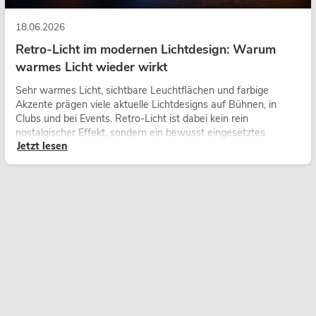
18.06.2026
Retro-Licht im modernen Lichtdesign: Warum
warmes Licht wieder wirkt
Sehr warmes Licht, sichtbare Leuchtflächen und farbige
Akzente prägen viele aktuelle Lichtdesigns auf Bühnen, in
Clubs und bei Events. Retro-Licht ist dabei kein rein
nostalgischer Effekt, sondern ein bewusst eingesetztes
Jetzt lesen
Gestaltungsmittel: Es schafft Atmosphäre, gibt Szenen
Charakter und kann technische LED-Setups emotionaler
wirken lassen.