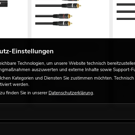
 Speakon
OMNITRONIC Cinch Kabel 2x2 0,3m
OMNITRON
utz-Einstellungen
viele Versionen erhältlich
90°/2xCin
viele Versi
No. 30209352
chbare Technologien, um unsere Website technisch bereitzustellen,
No. 302250
Bestand reicht ca. 12 Wo.
tingmaßnahmen auszuwerten und externe Inhalte sowie Support-Fun
Bestand r
lchen Kategorien und Diensten Sie zustimmen möchten. Technisch e
1,90
€
4,90
€
iviert werden.
u finden Sie in unserer
Datenschutzerklärung
.