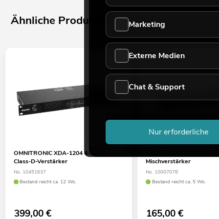
Ähnliche Produkte
Marketing
Externe Medien
Chat & Support
Nur erforderliche
OMNITRONIC XDA-1204 4-Kanal
OMNITRONIC EPA-100BT
Class-D-Verstärker
Mischverstärker
No. 10451637
No. 10007078
Bestand reicht ca. 12 Wo.
Bestand reicht ca. 5 Wo.
399,00
€
165,00
€