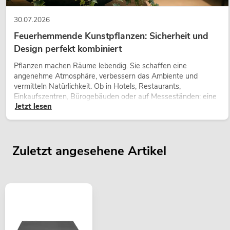
30.07.2026
Feuerhemmende Kunstpflanzen: Sicherheit und
Design perfekt kombiniert
Pflanzen machen Räume lebendig. Sie schaffen eine
angenehme Atmosphäre, verbessern das Ambiente und
vermitteln Natürlichkeit. Ob in Hotels, Restaurants,
Einkaufszentren, Bürogebäuden oder auf Messeständen: eine
Jetzt lesen
hochwertige Begrünung gehört heute längst zum modernen
Raumkonzept.
Zuletzt angesehene Artikel