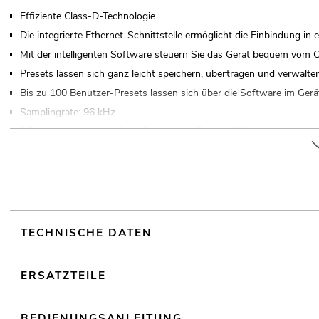
Effiziente Class-D-Technologie
Die integrierte Ethernet-Schnittstelle ermöglicht die Einbindung i
Mit der intelligenten Software steuern Sie das Gerät bequem vom
Presets lassen sich ganz leicht speichern, übertragen und verwalte
Bis zu 100 Benutzer-Presets lassen sich über die Software im Gerä
Samplingrate: 96 kHz
2 Betriebsarten einstellbar (Stereo oder Brücke/100V)
Sehr geringes Gewicht und kompakte Bauhöhe durch integriertes Sc
Pegelregler je Kanal
Parametrischer 10-Band-Equalizer pro Ein- und Ausgang
Wählbare Filtertypen pro Equalizer: Bell, High Shelf, Low Shelf, N
Zusätzlich bis zu 48 dB/Oktave in den Ausgängen mit Linkwitz-Riley
TECHNISCHE DATEN
Ausgangslimiter mit einstellbaren Limits und automatischen Attack
Beschallungsanlage
ERSATZTEILE
2 Ethernet-Schnittstellen für einfaches Verkabeln
(19") 48,3 cm Rackeinbau 2 HE
BEDIENUNGSANLEITUNG
Digitaler Signalprozessor FIR Filter