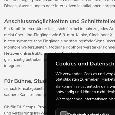
Discos, Ausstellungen oder interaktiven Installationen sorgen
Anschlussmöglichkeiten und Schnittstelle
Ein Kopfhörerverstärker lässt sich flexibel in nahezu jedes
meist über Line-Eingänge wie 6,3-mm-Klinke, Cinch oder XLR
bieten symmetrische Eingänge eine störungsfreie Signalüber
Monitore weiterzuleiten. Moderne Kopfhörerverstärker können
Netzwerkinfrastrukturen einbinden. Die Ausgänge sind in d
gleichzeitig betrieben werden können. Damit lässt sich ein
Cookies und Datensch
integrieren.
Wir verwenden Cookies und verglei
Statistikdaten zu erheben, Marke
Für Bühne, Studio und Mobile Events
Sie können selbst entscheiden, we
Je nach Einsatzgebiet stehen kompakte Desktop-Geräte oder
notwendig und können nicht deakt
saubere Kanaltrennung. Das ist entscheidend, wenn präzises H
Weitergehende Informationen hierz
Ob für DJ-Setups, Probenräume, Studios oder Events mit Kopf
und verzerrungsfrei wiedergegeben wird; für ein perfektes Hö
Technisch erforderlich