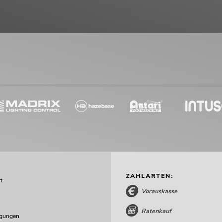
ZAHLARTEN:
t
Vorauskasse
Ratenkauf
ngungen