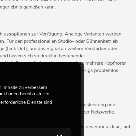
langerlebnis genießen kann.
nschlussoptionen zur Verfügung. Analoge Varianten werden
n. Für den professionellen Studio- oder Bühnenbetrieb
 (Link Out), um das Signal an weitere Verstärker oder
nd lassen sich so direkt in bestehende
und häufig mehrfach vorhanden, sodass mehrere Kopfhörer
ch in komplexe Rack-Systeme oder Live-Rigs problemlos
 Inhalte zu verbessern,
ktionen bereitzustellen.
rforderliche Dienste sind
 durch geringes Rauschen, hohe Ausgangsleistung und
n oder eine flexible Signalverteilung über Netzwerke.
tellst du sicher, dass jede Nuance deines Sounds klar, laut