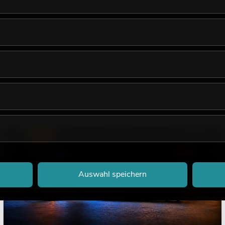
OMNITRONIC? Dann wenden Sie sich gerne an unser Team. Dieses
LICHT
Auswahl speichern