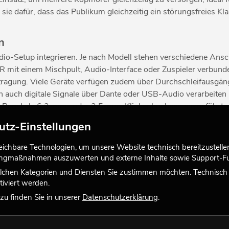
 sie dafür, dass das Publikum gleichzeitig ein störungsfreies K
n
 Audio-Setup integrieren. Je nach Modell stehen verschiedene A
 mit einem Mischpult, Audio-Interface oder Zuspieler verbunde
tragung. Viele Geräte verfügen zudem über Durchschleifausgänge
 auch digitale Signale über Dante oder USB-Audio verarbeiten u
er Regel als 6,3-mm- oder 3,5-mm-Klinkenbuchsen ausgeführt 
 Kopfhörerverstärker sowohl in kompakte Desktop-Setups als au
utz-Einstellungen
chbare Technologien, um unsere Website technisch bereitzustellen,
tingmaßnahmen auszuwerten und externe Inhalte sowie Support-Fun
lchen Kategorien und Diensten Sie zustimmen möchten. Technisch e
 rackfähige Mehrkanal-Verstärker zur Auswahl. Sie überzeugen
iviert werden.
ören zählt. Moderne Modelle bieten zudem digitale Schnittstelle
u finden Sie in unserer
Datenschutzerklärung
.
hörerübertragung: Mit einem hochwertigen Kopfhörerverstärker s
rerlebnis überall.