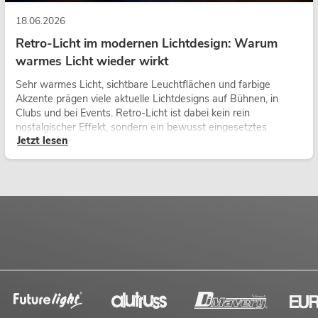
18.06.2026
Retro-Licht im modernen Lichtdesign: Warum
warmes Licht wieder wirkt
Sehr warmes Licht, sichtbare Leuchtflächen und farbige
Akzente prägen viele aktuelle Lichtdesigns auf Bühnen, in
Clubs und bei Events. Retro-Licht ist dabei kein rein
nostalgischer Effekt, sondern ein bewusst eingesetztes
Jetzt lesen
Gestaltungsmittel: Es schafft Atmosphäre, gibt Szenen
Charakter und kann technische LED-Setups emotionaler
wirken lassen.