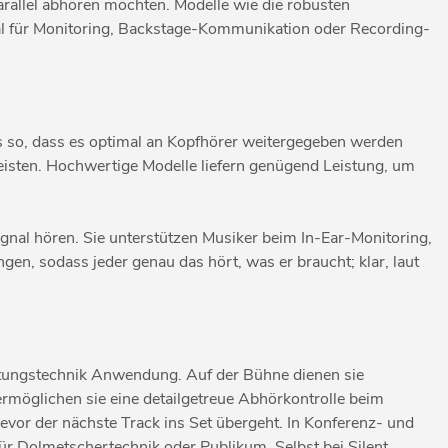
arallel abhören möchten. Modelle wie die robusten
eal für Monitoring, Backstage-Kommunikation oder Recording-
es so, dass es optimal an Kopfhörer weitergegeben werden
eisten. Hochwertige Modelle liefern genügend Leistung, um
gnal hören. Sie unterstützen Musiker beim In-Ear-Monitoring,
en, sodass jeder genau das hört, was er braucht; klar, laut
taltungstechnik Anwendung. Auf der Bühne dienen sie
ermöglichen sie eine detailgetreue Abhörkontrolle beim
or der nächste Track ins Set übergeht. In Konferenz- und
r Dolmetschertechnik oder Publikum. Selbst bei Silent