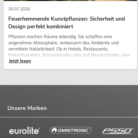
30.07.2026
Feuerhemmende Kunstpflanzen: Sicherheit und
Design perfekt kombiniert
Pflanzen machen Räume lebendig. Sie schaffen eine
angenehme Atmosphäre, verbessern das Ambiente und
vermitteln Natürlichkeit. Ob in Hotels, Restaurants,
Einkaufszentren, Bürogebäuden oder auf Messeständen: eine
Jetzt lesen
hochwertige Begrünung gehört heute längst zum modernen
Raumkonzept.
Unsere Marken