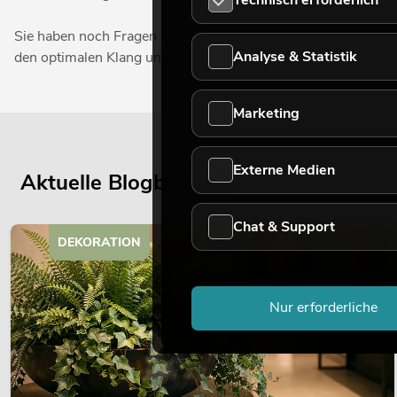
Sie haben noch Fragen zu unseren Kopfhörerverstärkern von 
Analyse & Statistik
den optimalen Klang und besten Ton Ihrer Musik zu finden.
Marketing
Externe Medien
Aktuelle Blogbeiträge
Chat & Support
DEKORATION
Nur erforderliche