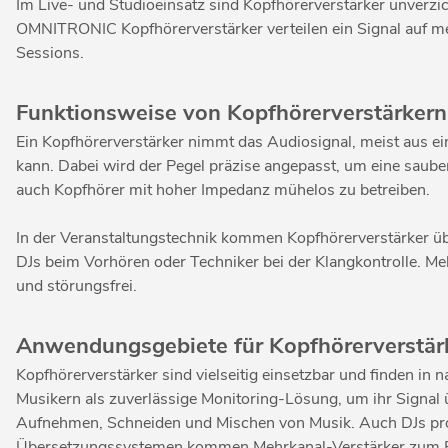
Im Live- und Studioeinsatz sind Kopfhörerverstärker unverzi
OMNITRONIC Kopfhörerverstärker verteilen ein Signal auf me
Sessions.
Funktionsweise von Kopfhörerverstärkern
Ein Kopfhörerverstärker nimmt das Audiosignal, meist aus ei
kann. Dabei wird der Pegel präzise angepasst, um eine saube
auch Kopfhörer mit hoher Impedanz mühelos zu betreiben.
In der Veranstaltungstechnik kommen Kopfhörerverstärker übe
DJs beim Vorhören oder Techniker bei der Klangkontrolle. Meh
und störungsfrei.
Anwendungsgebiete für Kopfhörerverstärk
Kopfhörerverstärker sind vielseitig einsetzbar und finden i
Musikern als zuverlässige Monitoring-Lösung, um ihr Signal ü
Aufnehmen, Schneiden und Mischen von Musik. Auch DJs profi
Übersetzungssystemen kommen Mehrkanal-Verstärker zum Einsa