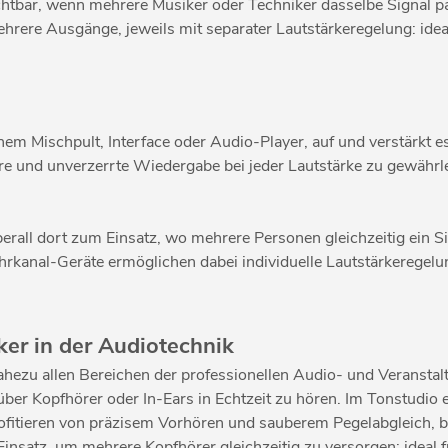
chtbar, wenn mehrere Musiker oder Techniker dasselbe Signal p
hrere Ausgänge, jeweils mit separater Lautstärkeregelung: id
nem Mischpult, Interface oder Audio-Player, auf und verstärkt 
re und unverzerrte Wiedergabe bei jeder Lautstärke zu gewährl
rall dort zum Einsatz, wo mehrere Personen gleichzeitig ein Si
rkanal-Geräte ermöglichen dabei individuelle Lautstärkeregelung
er in der Audiotechnik
n nahezu allen Bereichen der professionellen Audio- und Verans
ber Kopfhörer oder In-Ears in Echtzeit zu hören. Im Tonstudio 
tieren von präzisem Vorhören und sauberem Pegelabgleich, bev
tz, um mehrere Kopfhörer gleichzeitig zu versorgen; ideal fü