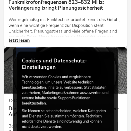
Funkmikrofonfrequenzen 823–832 MHz:
Verlängerung bringt Planungssicherheit
Wer regelmäßig mit Funktechnik arbeitet, kennt das Gefühl,
wenn eine wichtige Frequenz zur Disposition steht:
Unsicherheit, Planungsstress und viele offene Fragen sind
meist die Folge. Umso besser ist die Nachricht, dass der
Jetzt lesen
Bereich 823–832 MHz nicht wie befürchtet zum Jahresende
entfällt, sondern in Deutschland weitere zehn Jahre nutzbar
AUDIO
bleibt.
Cookies und Datenschutz-
Einstellungen
Wir verwenden Cookies und vergleichbare
Technologien, um unsere Website technisch
bereitzustellen, Inhalte zu verbessern, Statistikdaten
zu erheben, Marketingmaßnahmen auszuwerten und
externe Inhalte sowie Support-Funktionen
30.10.2025
bereitzustellen.
Die Technik macht’s: Verschiedene Subwoofer-
Sie können selbst entscheiden, welchen Kategorien
Aufstellungen für Konzerte und Festivals
und Diensten Sie zustimmen möchten. Technisch
erforderliche Dienste sind notwendig und können
Bei Konzerten und im Club sind sie unverzichtbar:
nicht deaktiviert werden.