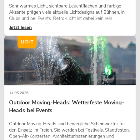
Sehr warmes Licht, sichtbare Leuchtflächen und farbige
Akzente prägen viele aktuelle Lichtdesigns auf Bühnen, in
Clubs und bei Events. Retro-Licht ist dabei kein rein
nostalgischer Effekt, sondern ein bewusst eingesetztes
Jetzt lesen
Gestaltungsmittel: Es schafft Atmosphäre, gibt Szenen
Charakter und kann technische LED-Setups emotionaler
LICHT
wirken lassen.
14.05.2026
Outdoor Moving-Heads: Wetterfeste Moving-
Heads bei Events
Outdoor Moving-Heads sind bewegliche Scheinwerfer für
den Einsatz im Freien. Sie werden bei Festivals, Stadtfesten,
Open-Air-Konzerten, Architekturinszenierungen und