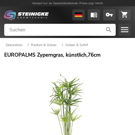
Verkauf nur an Gewerbetreibende. Preise zzgl. MwSt.
Dekoration
/
Ranken & Gräser
/
Gräser & Schilf
EUROPALMS Zyperngras, künstlich,76cm