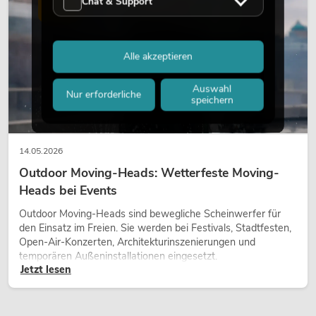
Chat & Support
wirken lassen.
LICHT
Alle akzeptieren
Auswahl
Nur erforderliche
speichern
14.05.2026
Outdoor Moving-Heads: Wetterfeste Moving-
Heads bei Events
Outdoor Moving-Heads sind bewegliche Scheinwerfer für
den Einsatz im Freien. Sie werden bei Festivals, Stadtfesten,
Open-Air-Konzerten, Architekturinszenierungen und
temporären Außeninstallationen eingesetzt.
Jetzt lesen