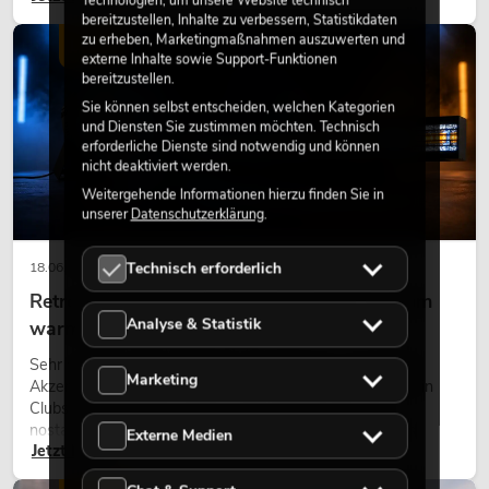
modernen Raumkonzept.
bereitzustellen, Inhalte zu verbessern, Statistikdaten
zu erheben, Marketingmaßnahmen auszuwerten und
LICHT
externe Inhalte sowie Support-Funktionen
bereitzustellen.
Sie können selbst entscheiden, welchen Kategorien
und Diensten Sie zustimmen möchten. Technisch
erforderliche Dienste sind notwendig und können
nicht deaktiviert werden.
Weitergehende Informationen hierzu finden Sie in
unserer
Datenschutzerklärung
.
Technisch erforderlich
18.06.2026
Retro-Licht im modernen Lichtdesign: Warum
Analyse & Statistik
warmes Licht wieder wirkt
Sehr warmes Licht, sichtbare Leuchtflächen und farbige
Marketing
Akzente prägen viele aktuelle Lichtdesigns auf Bühnen, in
Clubs und bei Events. Retro-Licht ist dabei kein rein
nostalgischer Effekt, sondern ein bewusst eingesetztes
Externe Medien
Jetzt lesen
Gestaltungsmittel: Es schafft Atmosphäre, gibt Szenen
Charakter und kann technische LED-Setups emotionaler