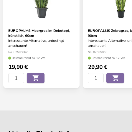
EUROPALMS Moorgras im Dekotopf,
EUROPALMS Zebragras, kü
künstlich, 60cm
90cm
interessante Alternative, unbedingt
interessante Alternative, u
anschauen!
anschauen!
No. 82505862
No. 82505863
Bestand reicht ca. 12 Wo.
Bestand reicht ca. 12 Wo.
19,90
€
29,90
€