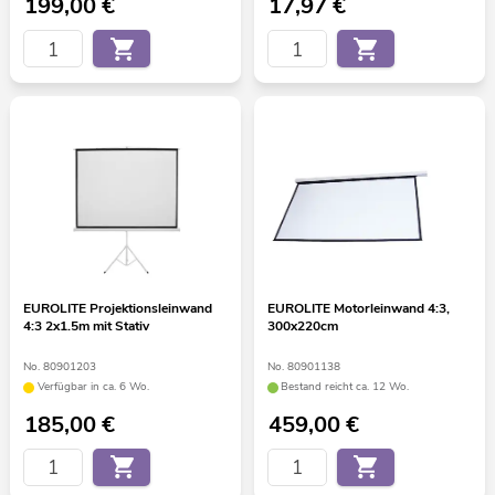
199,00
€
17,97
€
EUROLITE Projektionsleinwand
EUROLITE Motorleinwand 4:3,
4:3 2x1.5m mit Stativ
300x220cm
No. 80901203
No. 80901138
Verfügbar in ca. 6 Wo.
Bestand reicht ca. 12 Wo.
185,00
€
459,00
€