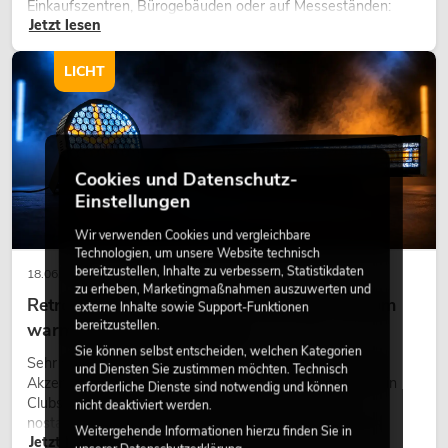
Einkaufszentren, Bürogebäuden oder auf Messeständen:
Jetzt lesen
eine hochwertige Begrünung gehört heute längst zum
modernen Raumkonzept.
LICHT
Cookies und Datenschutz-
Einstellungen
Wir verwenden Cookies und vergleichbare
Technologien, um unsere Website technisch
bereitzustellen, Inhalte zu verbessern, Statistikdaten
18.06.2026
zu erheben, Marketingmaßnahmen auszuwerten und
Retro-Licht im modernen Lichtdesign: Warum
externe Inhalte sowie Support-Funktionen
bereitzustellen.
warmes Licht wieder wirkt
Sie können selbst entscheiden, welchen Kategorien
Sehr warmes Licht, sichtbare Leuchtflächen und farbige
und Diensten Sie zustimmen möchten. Technisch
Akzente prägen viele aktuelle Lichtdesigns auf Bühnen, in
erforderliche Dienste sind notwendig und können
Clubs und bei Events. Retro-Licht ist dabei kein rein
nicht deaktiviert werden.
nostalgischer Effekt, sondern ein bewusst eingesetztes
Weitergehende Informationen hierzu finden Sie in
Jetzt lesen
Gestaltungsmittel: Es schafft Atmosphäre, gibt Szenen