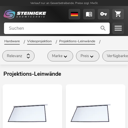
Verkauf nur an Gewerbetreibende. Preise zzgl. MwSt.
Hardware
/
Videoprojektion
/
Projektions-Leinwände
/
Relevanz
Marke
Preis
Verfügbarke
Projektions-Leinwände