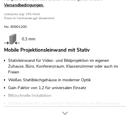
Versandbedingungen.
Listenpreis
zzgl. 19% MwSt.
Preise im Fachhandel ggf. abweichend.
No. 80901200
0,3 mm
Mobile Projektionsleinwand mit Stativ
Stativleinwand für Video- und Bildprojektion im eigenen
Zuhause, Büro, Konferenzraum, Klassenzimmer oder auch im
Freien
Weißes Stahlblechgehäuse in moderner Optik
Gain-Faktor von 1,2 für universalen Einsatz
Blitzschnelle Installation
Stabbeschwerte Leinwand zur Vermeidung von Bewegungen
und Wellenbildung
Mit umlaufendem schwarzem Rand
Absolut lichtundurchlässig durch schwarze Rückseite