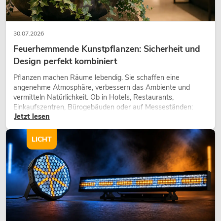
30.07.2026
Feuerhemmende Kunstpflanzen: Sicherheit und
Design perfekt kombiniert
Pflanzen machen Räume lebendig. Sie schaffen eine
angenehme Atmosphäre, verbessern das Ambiente und
vermitteln Natürlichkeit. Ob in Hotels, Restaurants,
Einkaufszentren, Bürogebäuden oder auf Messeständen:
Jetzt lesen
eine hochwertige Begrünung gehört heute längst zum
modernen Raumkonzept.
LICHT