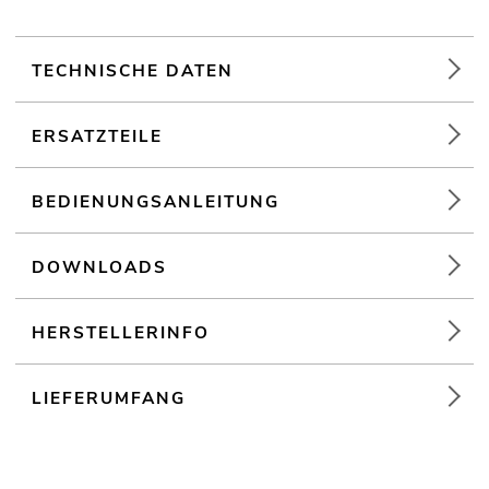
Stufenlose Höheneinstellung durch automatische Verriegelung
mit nur einer Hand möglich
Matte, weiße Leinwand für farbechte Projektionen
TECHNISCHE DATEN
Integrierter Tragegriff und Tuchsicherung
Leichtbauweise für einfachen Transport
ERSATZTEILE
Robustes und stabiles Dreibeingestell aus Stahlblech
Ständermontage Dreibein
BEDIENUNGSANLEITUNG
DOWNLOADS
HERSTELLERINFO
LIEFERUMFANG