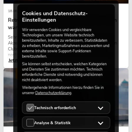
18.06.2026
Cookies und Datenschutz-
Einstellungen
Retro-Licht im modernen Lichtdesign: Warum
warmes Licht wieder wirkt
Wir verwenden Cookies und vergleichbare
Technologien, um unsere Website technisch
Sehr warmes Licht, sichtbare Leuchtflächen und farbige
bereitzustellen, Inhalte zu verbessern, Statistikdaten
Akzente prägen viele aktuelle Lichtdesigns auf Bühnen, in
zu erheben, Marketingmaßnahmen auszuwerten und
Clubs und bei Events. Retro-Licht ist dabei kein rein
externe Inhalte sowie Support-Funktionen
nostalgischer Effekt, sondern ein bewusst eingesetztes
bereitzustellen.
Jetzt lesen
Gestaltungsmittel: Es schafft Atmosphäre, gibt Szenen
Sie können selbst entscheiden, welchen Kategorien
Charakter und kann technische LED-Setups emotionaler
und Diensten Sie zustimmen möchten. Technisch
wirken lassen.
LICHT
erforderliche Dienste sind notwendig und können
nicht deaktiviert werden.
Weitergehende Informationen hierzu finden Sie in
unserer
Datenschutzerklärung
.
Technisch erforderlich
Analyse & Statistik