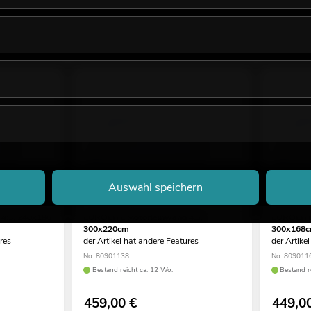
Auswahl speichern
4:3, 240x180
EUROLITE Motorleinwand 4:3,
EUROLITE
300x220cm
300x168
ures
der Artikel hat andere Features
der Artike
No. 80901138
No. 809011
Bestand reicht ca. 12 Wo.
Bestand r
459,00
€
449,0