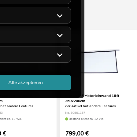
Alle akzeptieren
 Motorleinwand 16:9
EUROLITE Motorleinwand 16:9
cm
360x200cm
l hat andere Features
der Artikel hat andere Features
63
No. 80901167
eicht ca. 12 Wo.
Bestand reicht ca. 12 Wo.
0
€
799,00
€