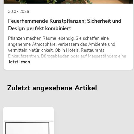
30.07.2026
Feuerhemmende Kunstpflanzen: Sicherheit und
Design perfekt kombiniert
Pflanzen machen Räume lebendig. Sie schaffen eine
angenehme Atmosphäre, verbessern das Ambiente und
vermitteln Natürlichkeit. Ob in Hotels, Restaurants,
Einkaufszentren, Bürogebäuden oder auf Messeständen: eine
Jetzt lesen
hochwertige Begrünung gehört heute längst zum modernen
Raumkonzept.
Zuletzt angesehene Artikel