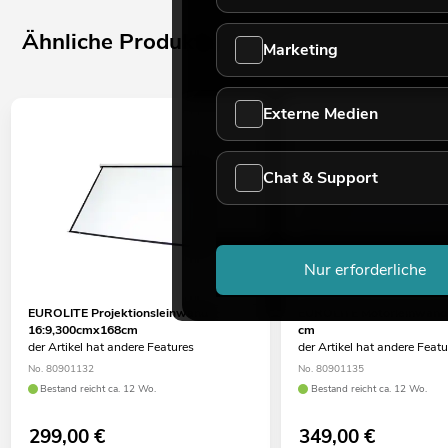
Ähnliche Produkte
Marketing
Externe Medien
Chat & Support
Nur erforderliche
EUROLITE Projektionsleinwand
EUROLITE Motorleinwand 
16:9,300cmx168cm
cm
der Artikel hat andere Features
der Artikel hat andere Feat
No. 80901132
No. 80901135
Bestand reicht ca. 12 Wo.
Bestand reicht ca. 12 Wo.
299,00
€
349,00
€