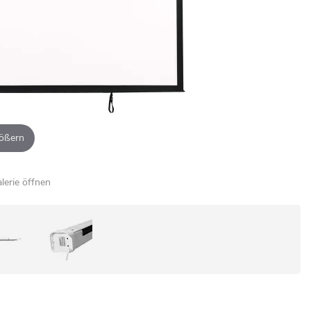
ößern
alerie öffnen