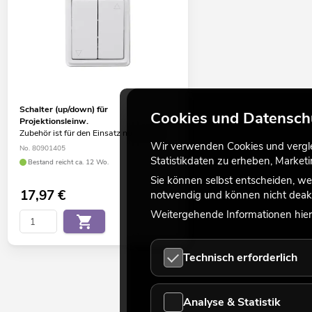
Schalter (up/down) für
Cookies und Datensch
Projektionsleinw.
Zubehör ist für den Einsatz notwendig
Wir verwenden Cookies und verglei
No. 80901405
Statistikdaten zu erheben, Marke
Bestand reicht ca. 12 Wo.
Sie können selbst entscheiden, we
17,97
€
notwendig und können nicht deakt
Weitergehende Informationen hierz
Technisch erforderlich
Analyse & Statistik