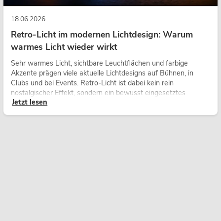
18.06.2026
Retro-Licht im modernen Lichtdesign: Warum
warmes Licht wieder wirkt
Sehr warmes Licht, sichtbare Leuchtflächen und farbige
Akzente prägen viele aktuelle Lichtdesigns auf Bühnen, in
Clubs und bei Events. Retro-Licht ist dabei kein rein
nostalgischer Effekt, sondern ein bewusst eingesetztes
Jetzt lesen
Gestaltungsmittel: Es schafft Atmosphäre, gibt Szenen
Charakter und kann technische LED-Setups emotionaler
wirken lassen.