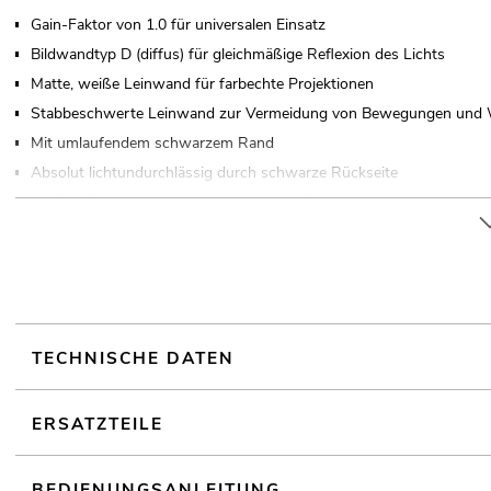
Gain-Faktor von 1.0 für universalen Einsatz
Bildwandtyp D (diffus) für gleichmäßige Reflexion des Lichts
Matte, weiße Leinwand für farbechte Projektionen
Stabbeschwerte Leinwand zur Vermeidung von Bewegungen und W
Mit umlaufendem schwarzem Rand
Absolut lichtundurchlässig durch schwarze Rückseite
Weißes Stahlblechgehäuse in moderner Optik
Antrieb über geräuscharmen Getriebemotor
Stufenlose Höheneinstellung mit automatischen Endstopp
XXL-Format
Wandmontage; Deckenmontage
Für Anwendungsgebiete wie zum Beispiel: Partykeller; Home enter
TECHNISCHE DATEN
ERSATZTEILE
BEDIENUNGSANLEITUNG