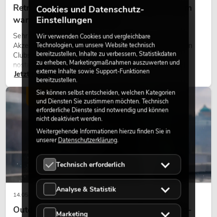
Retro-Licht im modernen Lichtdesign: Warum
Cookies und Datenschutz-
warmes Licht wieder wirkt
Einstellungen
Sehr warmes Licht, sichtbare Leuchtflächen und farbige
Wir verwenden Cookies und vergleichbare
Akzente prägen viele aktuelle Lichtdesigns auf Bühnen, in
Technologien, um unsere Website technisch
bereitzustellen, Inhalte zu verbessern, Statistikdaten
Clubs und bei Events. Retro-Licht ist dabei kein rein
zu erheben, Marketingmaßnahmen auszuwerten und
nostalgischer Effekt, sondern ein bewusst eingesetztes
externe Inhalte sowie Support-Funktionen
Jetzt lesen
Gestaltungsmittel: Es schafft Atmosphäre, gibt Szenen
bereitzustellen.
Charakter und kann technische LED-Setups emotionaler
Sie können selbst entscheiden, welchen Kategorien
wirken lassen.
LICHT
und Diensten Sie zustimmen möchten. Technisch
erforderliche Dienste sind notwendig und können
nicht deaktiviert werden.
Weitergehende Informationen hierzu finden Sie in
unserer
Datenschutzerklärung
.
Technisch erforderlich
Analyse & Statistik
14.05.2026
Outdoor Moving-Heads: Wetterfeste Moving-
Marketing