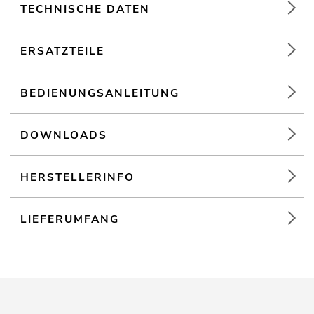
Matte, weiße Leinwand für farbechte Projektionen
TECHNISCHE DATEN
Integrierter Tragegriff und Tuchsicherung
Leichtbauweise für einfachen Transport
ERSATZTEILE
Robustes und stabiles Dreibeingestell aus Stahlblech
Ständermontage Dreibein
BEDIENUNGSANLEITUNG
DOWNLOADS
HERSTELLERINFO
LIEFERUMFANG