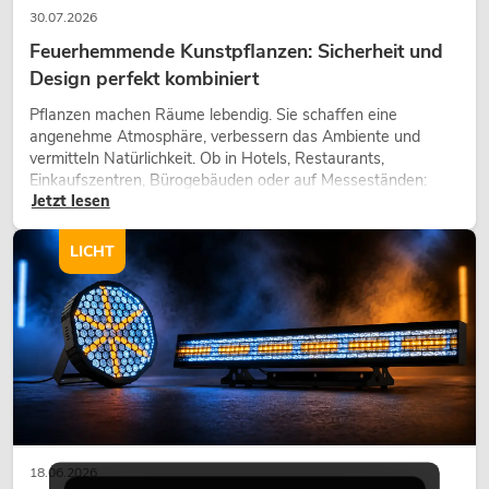
30.07.2026
Feuerhemmende Kunstpflanzen: Sicherheit und
Design perfekt kombiniert
Pflanzen machen Räume lebendig. Sie schaffen eine
angenehme Atmosphäre, verbessern das Ambiente und
vermitteln Natürlichkeit. Ob in Hotels, Restaurants,
Einkaufszentren, Bürogebäuden oder auf Messeständen:
Jetzt lesen
eine hochwertige Begrünung gehört heute längst zum
modernen Raumkonzept.
LICHT
18.06.2026