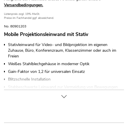
Versandbedingungen.
Listenpreis
zzgl. 19% MwSt.
Preise im Fachhandel ggf. abweichend.
No. 80901203
Mobile Projektionsleinwand mit Stativ
Stativleinwand für Video- und Bildprojektion im eigenen
Zuhause, Büro, Konferenzraum, Klassenzimmer oder auch im
Freien
Weißes Stahlblechgehäuse in moderner Optik
Gain-Faktor von 1,2 für universalen Einsatz
Blitzschnelle Installation
Stabbeschwerte Leinwand zur Vermeidung von Bewegungen
und Wellenbildung
Mit umlaufendem schwarzem Rand
Absolut lichtundurchlässig durch schwarze Rückseite
Stufenlose Höheneinstellung durch automatische Verriegelung
mit nur einer Hand möglich