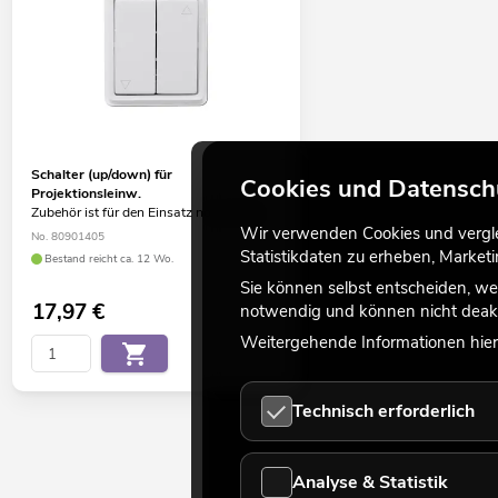
Schalter (up/down) für
Cookies und Datensch
Projektionsleinw.
Zubehör ist für den Einsatz notwendig
Wir verwenden Cookies und verglei
No. 80901405
Statistikdaten zu erheben, Marke
Bestand reicht ca. 12 Wo.
Sie können selbst entscheiden, we
17,97
€
notwendig und können nicht deakt
Weitergehende Informationen hierz
Technisch erforderlich
Analyse & Statistik