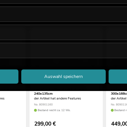
Auswahl speichern
4:3, 240x180
EUROLITE Motorleinwand 16:9
EUROLITE
240x135cm
300x168
ures
der Artikel hat andere Features
der Artike
No. 80901160
No. 809011
Bestand reicht ca. 12 Wo.
Bestand r
299,00
€
449,0