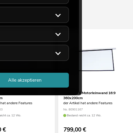
Alle akzeptieren
 Motorleinwand 16:9
EUROLITE Motorleinwand 16:9
cm
360x200cm
l hat andere Features
der Artikel hat andere Features
63
No. 80901167
eicht ca. 12 Wo.
Bestand reicht ca. 12 Wo.
0
€
799,00
€