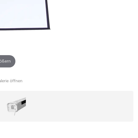
ößern
alerie öffnen