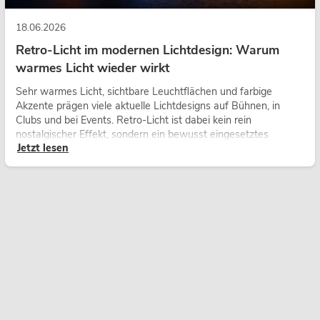
18.06.2026
Retro-Licht im modernen Lichtdesign: Warum
warmes Licht wieder wirkt
Sehr warmes Licht, sichtbare Leuchtflächen und farbige
Akzente prägen viele aktuelle Lichtdesigns auf Bühnen, in
Clubs und bei Events. Retro-Licht ist dabei kein rein
nostalgischer Effekt, sondern ein bewusst eingesetztes
Jetzt lesen
Gestaltungsmittel: Es schafft Atmosphäre, gibt Szenen
Charakter und kann technische LED-Setups emotionaler
wirken lassen.