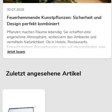
30.07.2026
Feuerhemmende Kunstpflanzen: Sicherheit und
Design perfekt kombiniert
Pflanzen machen Räume lebendig. Sie schaffen eine
angenehme Atmosphäre, verbessern das Ambiente und
vermitteln Natürlichkeit. Ob in Hotels, Restaurants,
Einkaufszentren, Bürogebäuden oder auf Messeständen: eine
Jetzt lesen
hochwertige Begrünung gehört heute längst zum modernen
Raumkonzept.
Zuletzt angesehene Artikel