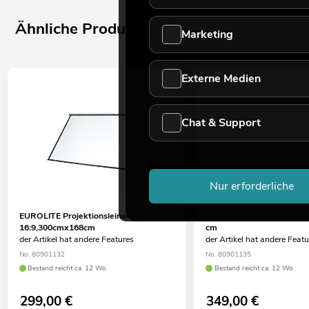
Ähnliche Produkte
Marketing
Externe Medien
Chat & Support
Nur erforderliche
EUROLITE Projektionsleinwand
EUROLITE Motorleinwand 
16:9,300cmx168cm
cm
der Artikel hat andere Features
der Artikel hat andere Feat
No. 80901132
No. 80901135
Bestand reicht ca. 12 Wo.
Bestand reicht ca. 12 Wo.
299,00
€
349,00
€