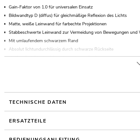
Gain-Faktor von 1.0 für universalen Einsatz
Bildwandtyp D (diffus) für gleichmäßige Reflexion des Lichts
Matte, weiße Leinwand für farbechte Projektionen
Stabbeschwerte Leinwand zur Vermeidung von Bewegungen und W
Mit umlaufendem schwarzem Rand
Absolut lichtundurchlässig durch schwarze Rückseite
Weißes Stahlblechgehäuse in moderner Optik
Antrieb über geräuscharmen Getriebemotor
Stufenlose Höheneinstellung mit automatischen Endstopp
XXL-Format
Wandmontage; Deckenmontage
Für Anwendungsgebiete wie zum Beispiel: Partykeller; Home enter
TECHNISCHE DATEN
ERSATZTEILE
BEDIENUNGSANLEITUNG