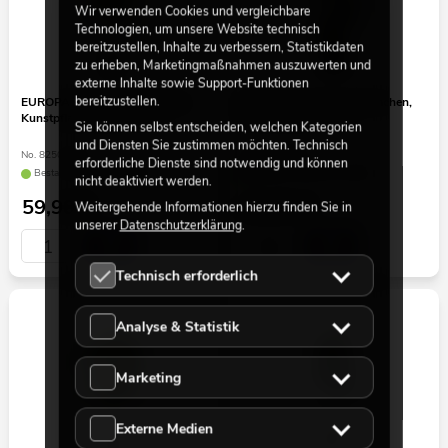
Wir verwenden Cookies und vergleichbare
Technologien, um unsere Website technisch
bereitzustellen, Inhalte zu verbessern, Statistikdaten
zu erheben, Marketingmaßnahmen auszuwerten und
externe Inhalte sowie Support-Funktionen
bereitzustellen.
EUROPALMS Goldregenbaum,
EUROPALMS Olivenbäumchen,
Kunstpflanze, gelb, 150cm
Kunstpflanze, 68 cm
Sie können selbst entscheiden, welchen Kategorien
und Diensten Sie zustimmen möchten. Technisch
No. 82507115
No. 82506421
erforderliche Dienste sind notwendig und können
Bestand reicht ca. 12 Wo.
Bestand reicht ca. 12 Wo.
nicht deaktiviert werden.
59,90
€
15,90
€
Weitergehende Informationen hierzu finden Sie in
unserer
Datenschutzerklärung
.
Technisch erforderlich
Analyse & Statistik
Marketing
Externe Medien