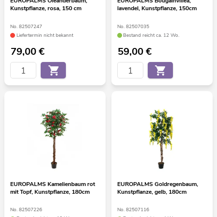
EUROPALMS Oleanderbaum,
EUROPALMS Bougainvillea,
Kunstpflanze, rosa, 150 cm
lavendel, Kunstpflanze, 150cm
No. 82507247
No. 82507035
Liefertermin nicht bekannt
Bestand reicht ca. 12 Wo.
79,00
€
59,00
€
EUROPALMS Kamelienbaum rot
EUROPALMS Goldregenbaum,
mit Topf, Kunstpflanze, 180cm
Kunstpflanze, gelb, 180cm
No. 82507226
No. 82507116