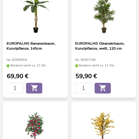
EUROPALMS Bananenbaum,
EUROPALMS Oleanderbaum,
Kunstpflanze, 145cm
Kunstpflanze, weiß, 120 cm
No. 82509504
No. 82507246
Bestand reicht ca. 12 Wo.
Bestand reicht ca. 12 Wo.
69,90
€
59,90
€