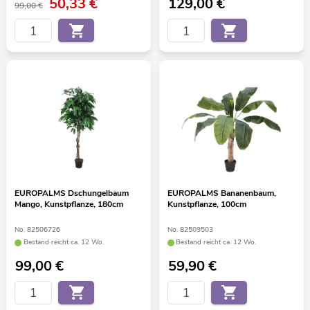
50,33
€
129,00
€
99,00 €
EUROPALMS Dschungelbaum
EUROPALMS Bananenbaum,
Mango, Kunstpflanze, 180cm
Kunstpflanze, 100cm
No. 82506726
No. 82509503
Bestand reicht ca. 12 Wo.
Bestand reicht ca. 12 Wo.
99,00
€
59,90
€