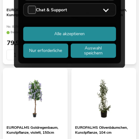
Chat & Support
EUROPALMS Bougainvillea,
EUROPALMS Goldregenbaum,
Kunstpflanze, gelb, 180cm
Kunstpflanze, violett, 180cm
No. 82507081
No. 82507136
Bestand reicht ca. 12 Wo.
Bestand reicht ca. 12 Wo.
Alle akzeptieren
79,90
€
89,90
€
Auswahl
Nur erforderliche
speichern
EUROPALMS Goldregenbaum,
EUROPALMS Olivenbäumchen,
Kunstpflanze, violett, 150cm
Kunstpflanze, 104 cm