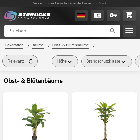
Verkauf nur an Gewerbetreibende. Preise zzgl. MwSt.
Dekoration
/
Bäume
/
Obst- & Blütenbäume
/
Relevanz
Höhe
Brandschutzklasse
Obst- & Blütenbäume