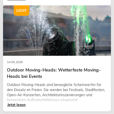
Charakter und kann technische LED-Setups emotionaler
wirken lassen.
LICHT
14.05.2026
Outdoor Moving-Heads: Wetterfeste Moving-
Heads bei Events
Outdoor Moving-Heads sind bewegliche Scheinwerfer für
den Einsatz im Freien. Sie werden bei Festivals, Stadtfesten,
Open-Air-Konzerten, Architekturinszenierungen und
temporären Außeninstallationen eingesetzt.
Jetzt lesen