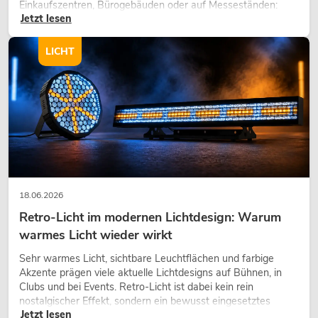
Einkaufszentren, Bürogebäuden oder auf Messeständen:
Jetzt lesen
eine hochwertige Begrünung gehört heute längst zum
modernen Raumkonzept.
LICHT
18.06.2026
Retro-Licht im modernen Lichtdesign: Warum
warmes Licht wieder wirkt
Sehr warmes Licht, sichtbare Leuchtflächen und farbige
Akzente prägen viele aktuelle Lichtdesigns auf Bühnen, in
Clubs und bei Events. Retro-Licht ist dabei kein rein
nostalgischer Effekt, sondern ein bewusst eingesetztes
Jetzt lesen
Gestaltungsmittel: Es schafft Atmosphäre, gibt Szenen