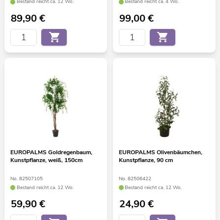
Bestand reicht ca. 12 Wo.
Bestand reicht ca. 4 Wo.
89,90
€
99,00
€
EUROPALMS Goldregenbaum,
EUROPALMS Olivenbäumchen,
Kunstpflanze, weiß, 150cm
Kunstpflanze, 90 cm
No. 82507105
No. 82506422
Bestand reicht ca. 12 Wo.
Bestand reicht ca. 12 Wo.
59,90
€
24,90
€