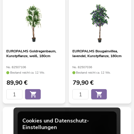
EUROPALMS Goldregenbaum,
EUROPALMS Bougainvillea,
Kunstpflanze, weiß, 180cm
lavendel, Kunstpflanze, 180cm
No. 82507106
No. 82507036
Bestand reicht ca. 12 Wo.
Bestand reicht ca. 12 Wo.
89,90
€
79,90
€
Cookies und Datenschutz-
Einstellungen