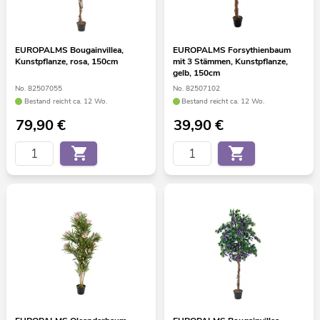
EUROPALMS Bougainvillea,
EUROPALMS Forsythienbaum
Kunstpflanze, rosa, 150cm
mit 3 Stämmen, Kunstpflanze,
gelb, 150cm
No. 82507055
No. 82507102
Bestand reicht ca. 12 Wo.
Bestand reicht ca. 12 Wo.
79,90
€
39,90
€