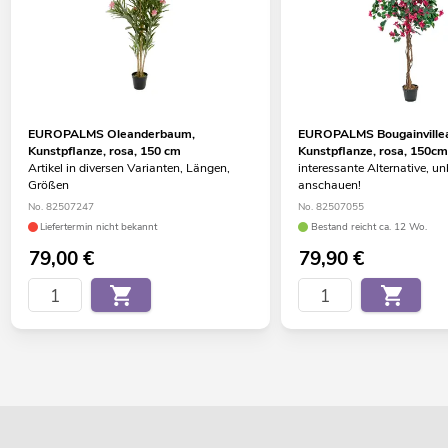
EUROPALMS Oleanderbaum,
EUROPALMS Bougainville
Kunstpflanze, rosa, 150 cm
Kunstpflanze, rosa, 150c
Artikel in diversen Varianten, Längen,
interessante Alternative, u
Größen
anschauen!
No. 82507247
No. 82507055
Liefertermin nicht bekannt
Bestand reicht ca. 12 Wo.
79,00
€
79,90
€