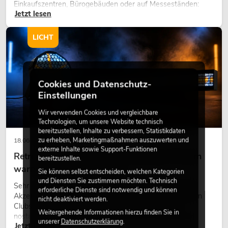
Einkaufszentren, Bürogebäuden oder auf Messeständen:
Jetzt lesen
eine hochwertige Begrünung gehört heute längst zum
modernen Raumkonzept.
LICHT
Cookies und Datenschutz-
Einstellungen
Wir verwenden Cookies und vergleichbare
Technologien, um unsere Website technisch
bereitzustellen, Inhalte zu verbessern, Statistikdaten
zu erheben, Marketingmaßnahmen auszuwerten und
18.06.2026
externe Inhalte sowie Support-Funktionen
Retro-Licht im modernen Lichtdesign: Warum
bereitzustellen.
warmes Licht wieder wirkt
Sie können selbst entscheiden, welchen Kategorien
und Diensten Sie zustimmen möchten. Technisch
Sehr warmes Licht, sichtbare Leuchtflächen und farbige
erforderliche Dienste sind notwendig und können
Akzente prägen viele aktuelle Lichtdesigns auf Bühnen, in
nicht deaktiviert werden.
Clubs und bei Events. Retro-Licht ist dabei kein rein
Weitergehende Informationen hierzu finden Sie in
nostalgischer Effekt, sondern ein bewusst eingesetztes
unserer
Datenschutzerklärung
.
Jetzt lesen
Gestaltungsmittel: Es schafft Atmosphäre, gibt Szenen