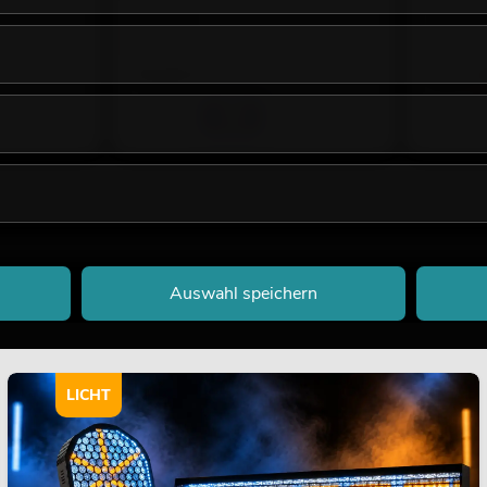
No. 82507247
No. 826001
Liefertermin nicht bekannt
Bestand r
79,00
€
74,90 €
Auswahl speichern
LICHT