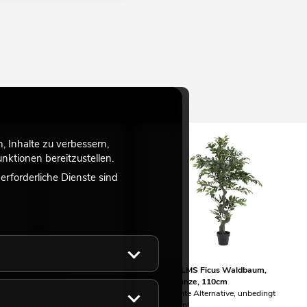
 Inhalte zu verbessern,
ktionen bereitzustellen.
rforderliche Dienste sind
S Pachirabaum,
EUROPALMS Ficus Waldbaum,
nze, 160cm
Kunstpflanze, 110cm
te Alternative, unbedingt
interessante Alternative, unbedingt
!
anschauen!