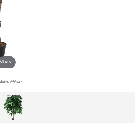
ößern
alerie öffnen