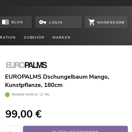
BLOG
WARENKORB
LOGIN
RATION
ZUBEHÖR
MARKEN
EUROPALMS Dschungelbaum Mango,
Kunstpflanze, 180cm
Bestand reicht ca. 12 Wo.
99,00
€