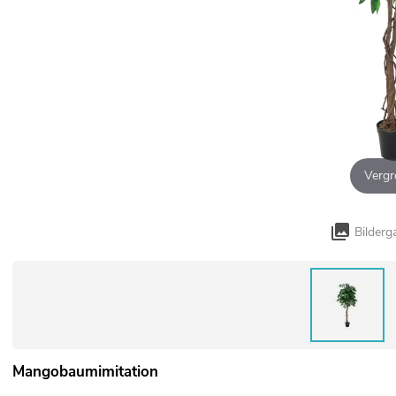
Vergr
Bilderg
Mangobaumimitation