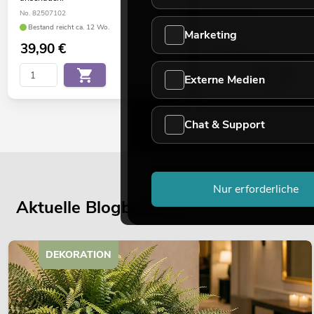
No. 82507102
No. 82507246
Bestand reicht ca. 12 Wo.
Bestand reicht ca. 12 Wo.
Marketing
39,90
€
59,90
€
Externe Medien
Chat & Support
Nur erforderliche
Aktuelle Blogbeiträge
DEKORATION