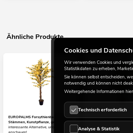
Ähnliche Produkte
Cookies und Datensch
Wir verwenden Cookies und verglei
Statistikdaten zu erheben, Marke
Sie können selbst entscheiden, we
notwendig und können nicht deakt
Weitergehende Informationen hierz
Technisch erforderlich
EUROPALMS Forsythienbaum mit 3
EUROPALMS Oleanderba
Stämmen, Kunstpflanze, gelb, 150cm
Kunstpflanze, weiß, 120 
interessante Alternative, unbedingt
interessante Alternative, u
Analyse & Statistik
anschauen!
anschauen!