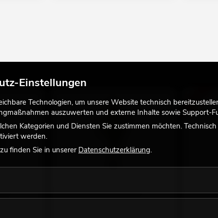
utz-Einstellungen
-11%
chbare Technologien, um unsere Website technisch bereitzustellen,
tingmaßnahmen auszuwerten und externe Inhalte sowie Support-Fun
lchen Kategorien und Diensten Sie zustimmen möchten. Technisch e
iviert werden.
u finden Sie in unserer
Datenschutzerklärung
.
um,
EUROPALMS Oleanderbaum,
EUROPALM
cm
Kunstpflanze, rosa, 150 cm
Kunstpfla
nbedingt
interessante Alternative, unbedingt
interessan
anschauen!
anschauen