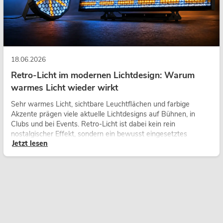
18.06.2026
Retro-Licht im modernen Lichtdesign: Warum
warmes Licht wieder wirkt
Sehr warmes Licht, sichtbare Leuchtflächen und farbige
Akzente prägen viele aktuelle Lichtdesigns auf Bühnen, in
Clubs und bei Events. Retro-Licht ist dabei kein rein
nostalgischer Effekt, sondern ein bewusst eingesetztes
Jetzt lesen
Gestaltungsmittel: Es schafft Atmosphäre, gibt Szenen
Charakter und kann technische LED-Setups emotionaler
wirken lassen.