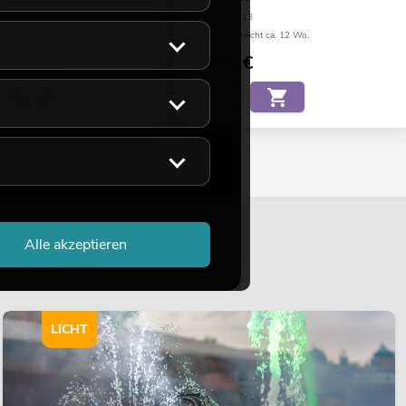
65
No. 82806313
eicht ca. 12 Wo.
Bestand reicht ca. 12 Wo.
66,38
€
99,00
€
Alle akzeptieren
LICHT