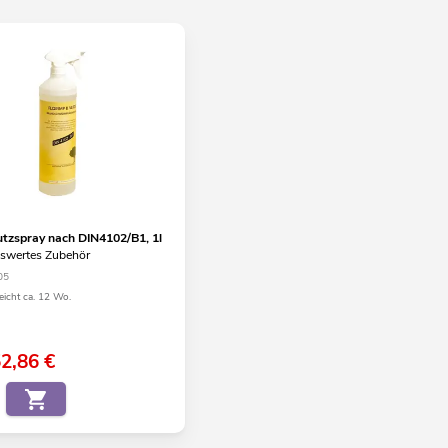
tzspray nach DIN4102/B1, 1l
swertes Zubehör
05
eicht ca. 12 Wo.
52,86
€