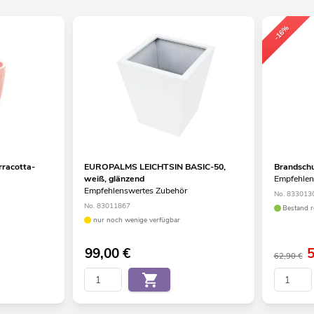
-16%
racotta-
EUROPALMS LEICHTSIN BASIC-50,
Brandschu
weiß, glänzend
Empfehlen
Empfehlenswertes Zubehör
No. 833013
No. 83011867
Bestand r
nur noch wenige verfügbar
99,00
€
62,90 €