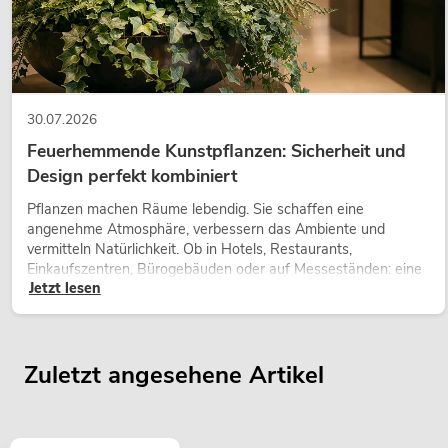
30.07.2026
Feuerhemmende Kunstpflanzen: Sicherheit und
Design perfekt kombiniert
Pflanzen machen Räume lebendig. Sie schaffen eine
angenehme Atmosphäre, verbessern das Ambiente und
vermitteln Natürlichkeit. Ob in Hotels, Restaurants,
Einkaufszentren, Bürogebäuden oder auf Messeständen: eine
Jetzt lesen
hochwertige Begrünung gehört heute längst zum modernen
Raumkonzept.
Zuletzt angesehene Artikel