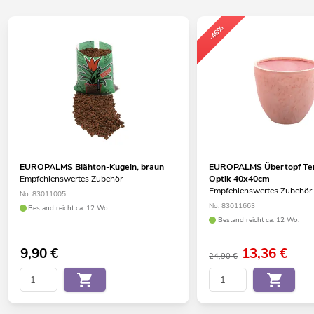
-46%
EUROPALMS Blähton-Kugeln, braun
EUROPALMS Übertopf Ter
Empfehlenswertes Zubehör
Optik 40x40cm
Empfehlenswertes Zubehör
No. 83011005
No. 83011663
Bestand reicht ca. 12 Wo.
Bestand reicht ca. 12 Wo.
9,90
€
13,36
€
24,90 €