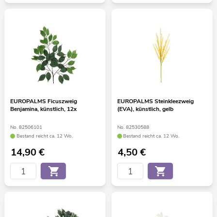
EUROPALMS Ficuszweig
EUROPALMS Steinkleezweig
Benjamina, künstlich, 12x
(EVA), künstlich, gelb
No. 82506101
No. 82530588
Bestand reicht ca. 12 Wo.
Bestand reicht ca. 12 Wo.
14,90
€
4,50
€