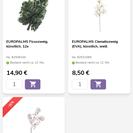
EUROPALMS Ficuszweig,
EUROPALMS Clematiszweig
künstlich, 12x
(EVA), künstlich, weiß
No. 82506100
No. 82531065
Bestand reicht ca. 12 Wo.
Bestand reicht ca. 12 Wo.
14,90
€
8,50
€
-16%