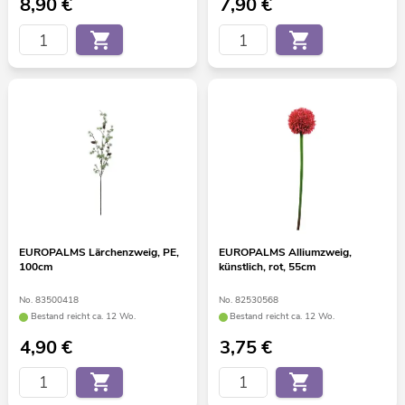
8,90
€
7,90
€
EUROPALMS Lärchenzweig, PE,
EUROPALMS Alliumzweig,
100cm
künstlich, rot, 55cm
No. 83500418
No. 82530568
Bestand reicht ca. 12 Wo.
Bestand reicht ca. 12 Wo.
4,90
€
3,75
€