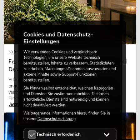
Cookies und Datenschutz-
Einstellungen
Wir verwenden Cookies und vergleichbare
30.07.2026
Technologien, um unsere Website technisch
Feuerhemmende Kunstpflanzen: Sicherheit und
bereitzustellen, Inhalte zu verbessern, Statistikdaten
Design perfekt kombiniert
zu erheben, Marketingmaßnahmen auszuwerten und
externe Inhalte sowie Support-Funktionen
Pflanzen machen Räume lebendig. Sie schaffen eine
bereitzustellen.
angenehme Atmosphäre, verbessern das Ambiente und
Sie können selbst entscheiden, welchen Kategorien
vermitteln Natürlichkeit. Ob in Hotels, Restaurants,
und Diensten Sie zustimmen möchten. Technisch
Einkaufszentren, Bürogebäuden oder auf Messeständen:
erforderliche Dienste sind notwendig und können
Jetzt lesen
eine hochwertige Begrünung gehört heute längst zum
nicht deaktiviert werden.
modernen Raumkonzept.
Weitergehende Informationen hierzu finden Sie in
LICHT
unserer
Datenschutzerklärung
.
Technisch erforderlich