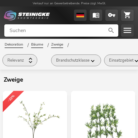
Verkauf nur an Gewerbetreibende. Preise zzgl. MwSt.
Dekoration
/
Bäume
/
Zweige
/
Relevanz
Brandschutzklasse
Einsatzgebiet
Zweige
-33%