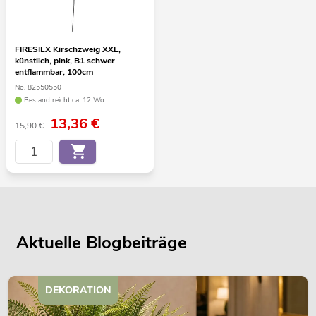
FIRESILX Kirschzweig XXL,
künstlich, pink, B1 schwer
entflammbar, 100cm
No. 82550550
Bestand reicht ca. 12 Wo.
13,36
€
15,90 €
Aktuelle Blogbeiträge
DEKORATION