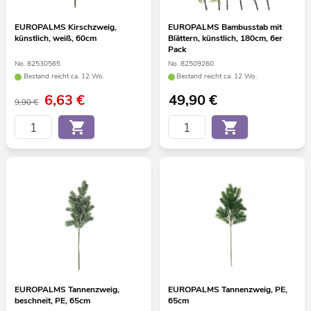
EUROPALMS Kirschzweig,
EUROPALMS Bambusstab mit
künstlich, weiß, 60cm
Blättern, künstlich, 180cm, 6er
Pack
No. 82530565
No. 82509260
Bestand reicht ca. 12 Wo.
Bestand reicht ca. 12 Wo.
6,63
€
49,90
€
9,90 €
EUROPALMS Tannenzweig,
EUROPALMS Tannenzweig, PE,
beschneit, PE, 65cm
65cm