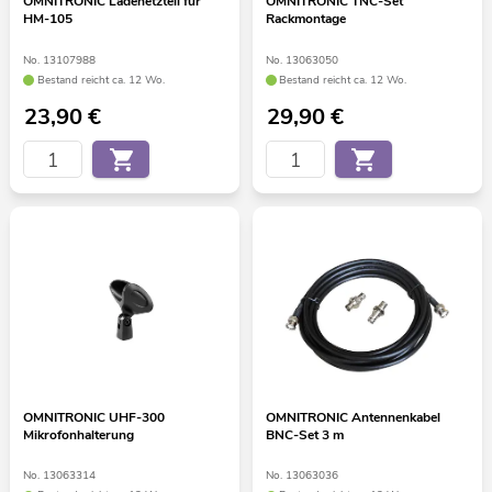
OMNITRONIC Ladenetzteil für
OMNITRONIC TNC-Set
HM-105
Rackmontage
No. 13107988
No. 13063050
Bestand reicht ca. 12 Wo.
Bestand reicht ca. 12 Wo.
23,90
€
29,90
€
OMNITRONIC UHF-300
OMNITRONIC Antennenkabel
Mikrofonhalterung
BNC-Set 3 m
No. 13063314
No. 13063036