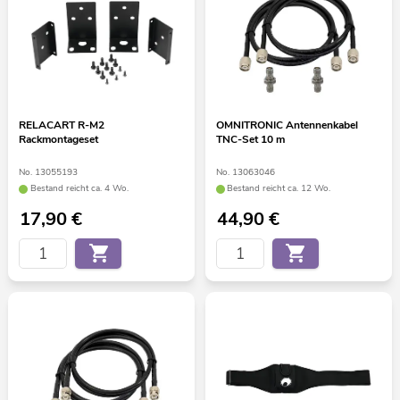
RELACART R-M2
OMNITRONIC Antennenkabel
Rackmontageset
TNC-Set 10 m
No. 13055193
No. 13063046
Bestand reicht ca. 4 Wo.
Bestand reicht ca. 12 Wo.
17,90
€
44,90
€