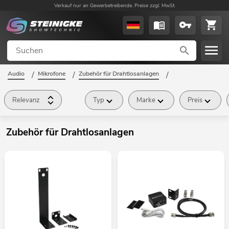
Verkauf nur an Gewerbetreibende. Preise zzgl. MwSt.
Audio
/
Mikrofone
/
Zubehör für Drahtlosanlagen
/
Relevanz
Typ
Marke
Preis
Zubehör für Drahtlosanlagen