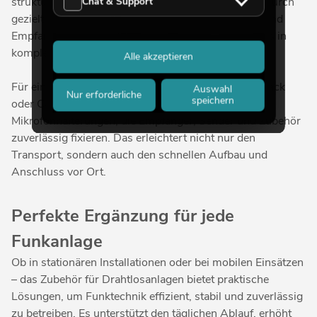
strukturieren und die Signalqualität zu optimieren. Durch
Chat & Support
gezielt platzierte Antennen lassen sich Reichweite und
Empfangssicherheit deutlich verbessern – besonders in
komplexen Bühnen- oder Mehrraumszenarien.
Alle akzeptieren
Für eine sichere und platzsparende Integration im Rack
Auswahl
Nur erforderliche
speichern
oder Case sorgen Rackmontage-Sets und
Mikrofonhalterungen, die Empfänger, Sender und Zubehör
zuverlässig fixieren. Das erleichtert nicht nur den
Transport, sondern auch den schnellen Aufbau und
Anschluss vor Ort.
Perfekte Ergänzung für jede
Funkanlage
Ob in stationären Installationen oder bei mobilen Einsätzen
– das Zubehör für Drahtlosanlagen bietet praktische
Lösungen, um Funktechnik effizient, stabil und zuverlässig
zu betreiben. Es unterstützt den täglichen Ablauf, erhöht