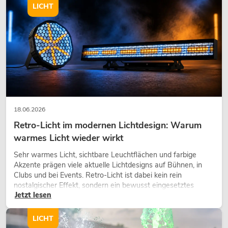
LICHT
18.06.2026
Retro-Licht im modernen Lichtdesign: Warum
warmes Licht wieder wirkt
Sehr warmes Licht, sichtbare Leuchtflächen und farbige
Akzente prägen viele aktuelle Lichtdesigns auf Bühnen, in
Clubs und bei Events. Retro-Licht ist dabei kein rein
nostalgischer Effekt, sondern ein bewusst eingesetztes
Jetzt lesen
Gestaltungsmittel: Es schafft Atmosphäre, gibt Szenen
Charakter und kann technische LED-Setups emotionaler
wirken lassen.
LICHT