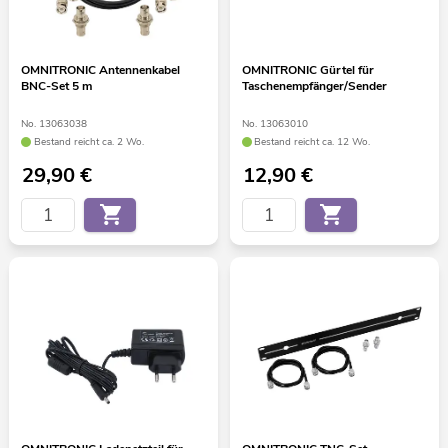
OMNITRONIC Antennenkabel
OMNITRONIC Gürtel für
BNC-Set 5 m
Taschenempfänger/Sender
No. 13063038
No. 13063010
Bestand reicht ca. 2 Wo.
Bestand reicht ca. 12 Wo.
29,90
€
12,90
€