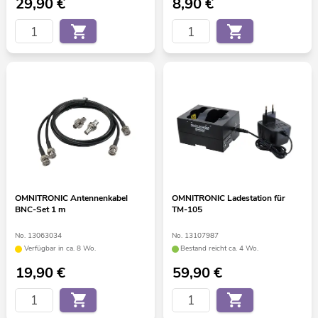
29,90
€
8,90
€
OMNITRONIC Antennenkabel
OMNITRONIC Ladestation für
BNC-Set 1 m
TM-105
No. 13063034
No. 13107987
Verfügbar in ca. 8 Wo.
Bestand reicht ca. 4 Wo.
19,90
€
59,90
€