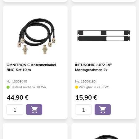
OMNITRONIC Antennenkabel
INTUSONIC JUP2 19"
BNC-Set 10 m
Montagerahmen 2x
No. 13063040
No. 12604180
Bestand reicht ca. 10 Wo.
Verfügbar in ca. 3 Wo.
44,90
€
15,90
€