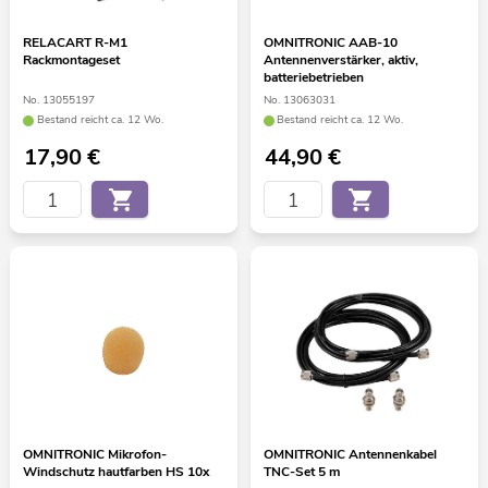
RELACART R-M1
OMNITRONIC AAB-10
Rackmontageset
Antennenverstärker, aktiv,
batteriebetrieben
No. 13055197
No. 13063031
Bestand reicht ca. 12 Wo.
Bestand reicht ca. 12 Wo.
17,90
€
44,90
€
OMNITRONIC Mikrofon-
OMNITRONIC Antennenkabel
Windschutz hautfarben HS 10x
TNC-Set 5 m