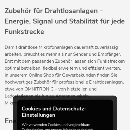
Zubehör für Drahtlosanlagen –
Energie, Signal und Stabilität für jede
Funkstrecke
Damit drahtlose Mikrofonanlagen dauerhaft zuverlässig
arbeiten, braucht es mehr als nur Sender und Empfänger.
Erst mit dem passenden Zubehör lassen sich Funkstrecken
optimal betreiben, flexibel erweitern und effizient warten.
In unserem Online Shop für Gewerbekunden finden Sie
hochwertiges Zubehör für professionelle Drahtlosanlagen,
etwa von OMNITRONIC – von Netzteilen und
Ladestationen bis hin zu Antennenkabeln,
Mikrofonhalterungen und Rackmontage-Sets.
Cookies und Datenschutz-
Einstellungen
Energiemanagement für
Wir verwenden Cookies und vergleichbare
Technologien, um unsere Website technisch