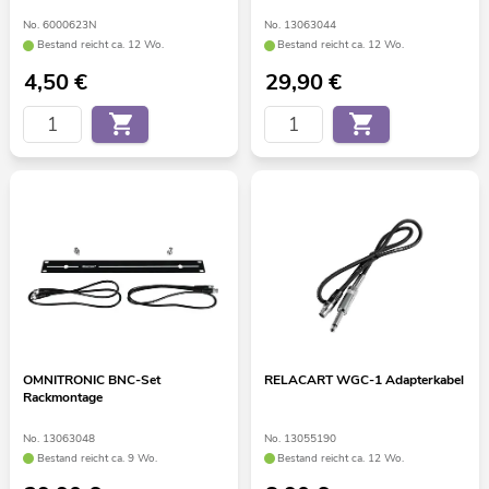
No. 6000623N
No. 13063044
Bestand reicht ca. 12 Wo.
Bestand reicht ca. 12 Wo.
4,50
€
29,90
€
OMNITRONIC BNC-Set
RELACART WGC-1 Adapterkabel
Rackmontage
No. 13063048
No. 13055190
Bestand reicht ca. 9 Wo.
Bestand reicht ca. 12 Wo.