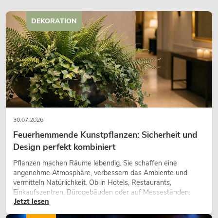
DEKORATION
30.07.2026
Feuerhemmende Kunstpflanzen: Sicherheit und
Design perfekt kombiniert
Pflanzen machen Räume lebendig. Sie schaffen eine
angenehme Atmosphäre, verbessern das Ambiente und
vermitteln Natürlichkeit. Ob in Hotels, Restaurants,
Einkaufszentren, Bürogebäuden oder auf Messeständen:
Jetzt lesen
eine hochwertige Begrünung gehört heute längst zum
modernen Raumkonzept.