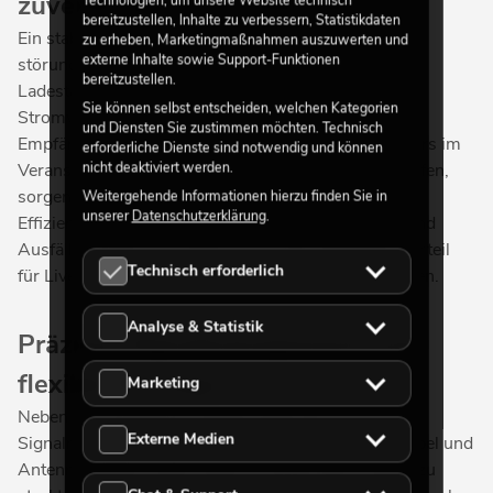
zuverlässigen Dauerbetrieb
bereitzustellen, Inhalte zu verbessern, Statistikdaten
Ein stabiles Energiemanagement ist die Basis für
zu erheben, Marketingmaßnahmen auszuwerten und
externe Inhalte sowie Support-Funktionen
störungsfreie Funkübertragung. Netzteile und
bereitzustellen.
Ladestationen gewährleisten eine konstante
Sie können selbst entscheiden, welchen Kategorien
Stromversorgung und ermöglichen es, Sender oder
und Diensten Sie zustimmen möchten. Technisch
Empfänger sicher und bequem aufzuladen. Besonders im
erforderliche Dienste sind notwendig und können
nicht deaktiviert werden.
Veranstaltungsbetrieb, wo viele Systeme parallel laufen,
sorgen intelligente Ladelösungen für Übersicht und
Weitergehende Informationen hierzu finden Sie in
unserer
Datenschutzerklärung
.
Effizienz. So bleiben Akkus jederzeit einsatzbereit und
Ausfälle werden vermieden – ein entscheidender Vorteil
Technisch erforderlich
für Live-Events, Moderationen oder Tourproduktionen.
Analyse & Statistik
Präzises Signalmanagement und
flexible Montage
Marketing
Neben der Energieversorgung spielt das
Externe Medien
Signalmanagement eine zentrale Rolle. Antennenkabel und
Antenna Splitter helfen dabei, Funkstrecken sauber zu