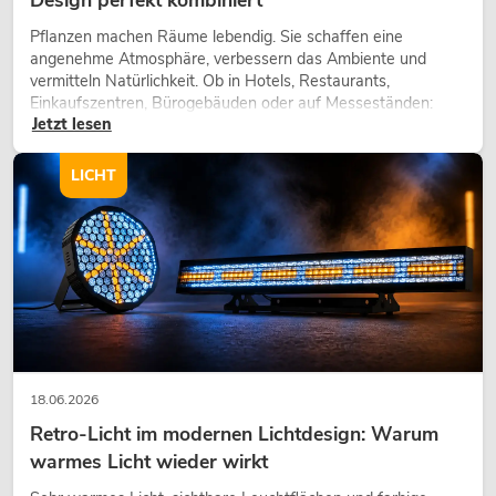
Pflanzen machen Räume lebendig. Sie schaffen eine
angenehme Atmosphäre, verbessern das Ambiente und
vermitteln Natürlichkeit. Ob in Hotels, Restaurants,
Einkaufszentren, Bürogebäuden oder auf Messeständen:
Jetzt lesen
eine hochwertige Begrünung gehört heute längst zum
modernen Raumkonzept.
LICHT
18.06.2026
Retro-Licht im modernen Lichtdesign: Warum
warmes Licht wieder wirkt