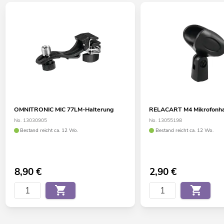
OMNITRONIC MIC 77LM-Halterung
RELACART M4 Mikrofonha
No. 13030905
No. 13055198
Bestand reicht ca. 12 Wo.
Bestand reicht ca. 12 Wo.
8,90
€
2,90
€