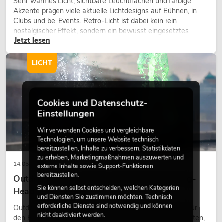
Sehr warmes Licht, sichtbare Leuchtflächen und farbige
Akzente prägen viele aktuelle Lichtdesigns auf Bühnen, in
Clubs und bei Events. Retro-Licht ist dabei kein rein
nostalgischer Effekt, sondern ein bewusst eingesetztes
Jetzt lesen
Gestaltungsmittel: Es schafft Atmosphäre, gibt Szenen
Charakter und kann technische LED-Setups emotionaler
wirken lassen.
LICHT
Cookies und Datenschutz-
Einstellungen
Wir verwenden Cookies und vergleichbare
Technologien, um unsere Website technisch
bereitzustellen, Inhalte zu verbessern, Statistikdaten
zu erheben, Marketingmaßnahmen auszuwerten und
14.05.2026
externe Inhalte sowie Support-Funktionen
bereitzustellen.
Outdoor Moving-Heads: Wetterfeste Moving-
Sie können selbst entscheiden, welchen Kategorien
Heads bei Events
und Diensten Sie zustimmen möchten. Technisch
erforderliche Dienste sind notwendig und können
Outdoor Moving-Heads sind bewegliche Scheinwerfer für
nicht deaktiviert werden.
den Einsatz im Freien. Sie werden bei Festivals, Stadtfesten,