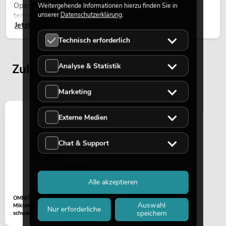
Open-Air-Konzerten, Architekturinszenierungen und
Weitergehende Informationen hierzu finden Sie in
unserer
Datenschutzerklärung
.
temporären Außeninstallationen eingesetzt.
Jetzt lesen
Technisch erforderlich
Zuletzt angesehene Artikel
Analyse & Statistik
Marketing
Externe Medien
Chat & Support
Alle akzeptieren
OMNITRONIC
Auswahl
Mikrokabelclip MK2,
Nur erforderliche
speichern
schwarz 5x