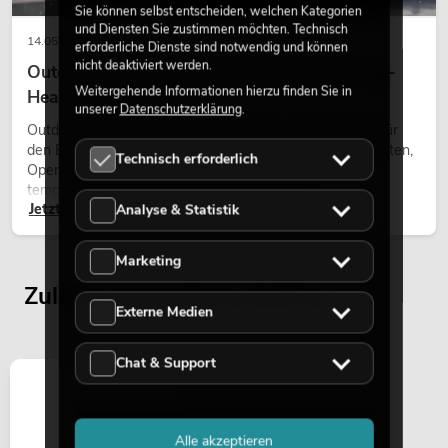
Sie können selbst entscheiden, welchen Kategorien
und Diensten Sie zustimmen möchten. Technisch
14.05.2026
erforderliche Dienste sind notwendig und können
nicht deaktiviert werden.
Outdoor Moving-Heads: Wetterfeste Moving-
Weitergehende Informationen hierzu finden Sie in
Heads bei Events
unserer
Datenschutzerklärung
.
Outdoor Moving-Heads sind bewegliche Scheinwerfer für
den Einsatz im Freien. Sie werden bei Festivals, Stadtfesten,
Technisch erforderlich
Open-Air-Konzerten, Architekturinszenierungen und
temporären Außeninstallationen eingesetzt.
Jetzt lesen
Analyse & Statistik
Marketing
Zuletzt angesehene Artikel
Externe Medien
Chat & Support
Alle akzeptieren