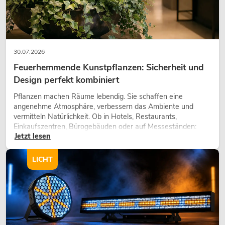
30.07.2026
Feuerhemmende Kunstpflanzen: Sicherheit und
Design perfekt kombiniert
Pflanzen machen Räume lebendig. Sie schaffen eine
angenehme Atmosphäre, verbessern das Ambiente und
vermitteln Natürlichkeit. Ob in Hotels, Restaurants,
Einkaufszentren, Bürogebäuden oder auf Messeständen:
Jetzt lesen
eine hochwertige Begrünung gehört heute längst zum
modernen Raumkonzept.
LICHT