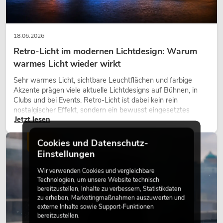
18.06.2026
Retro-Licht im modernen Lichtdesign: Warum
warmes Licht wieder wirkt
Sehr warmes Licht, sichtbare Leuchtflächen und farbige
Akzente prägen viele aktuelle Lichtdesigns auf Bühnen, in
Clubs und bei Events. Retro-Licht ist dabei kein rein
nostalgischer Effekt, sondern ein bewusst eingesetztes
Jetzt lesen
Gestaltungsmittel: Es schafft Atmosphäre, gibt Szenen
Charakter und kann technische LED-Setups emotionaler
wirken lassen.
Cookies und Datenschutz-
LICHT
Einstellungen
Wir verwenden Cookies und vergleichbare
Technologien, um unsere Website technisch
bereitzustellen, Inhalte zu verbessern, Statistikdaten
zu erheben, Marketingmaßnahmen auszuwerten und
externe Inhalte sowie Support-Funktionen
bereitzustellen.