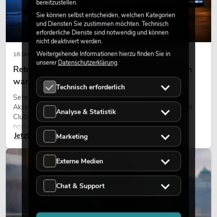
bereitzustellen.
Sie können selbst entscheiden, welchen Kategorien
und Diensten Sie zustimmen möchten. Technisch
erforderliche Dienste sind notwendig und können
nicht deaktiviert werden.
Weitergehende Informationen hierzu finden Sie in
18.06.2026
unserer
Datenschutzerklärung
.
Retro-Licht im modernen Lichtdesign: Warum
warmes Licht wieder wirkt
Technisch erforderlich
Sehr warmes Licht, sichtbare Leuchtflächen und farbige
Akzente prägen viele aktuelle Lichtdesigns auf Bühnen, in
Analyse & Statistik
Clubs und bei Events. Retro-Licht ist dabei kein rein
nostalgischer Effekt, sondern ein bewusst eingesetztes
Jetzt lesen
Gestaltungsmittel: Es schafft Atmosphäre, gibt Szenen
Marketing
Charakter und kann technische LED-Setups emotionaler
wirken lassen.
LICHT
Externe Medien
Chat & Support