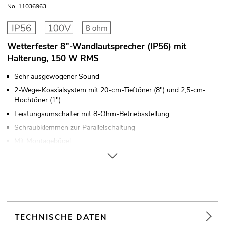
No. 11036963
Wetterfester 8"-Wandlautsprecher (IP56) mit
Halterung, 150 W RMS
Sehr ausgewogener Sound
2-Wege-Koaxialsystem mit 20-cm-Tieftöner (8") und 2,5-cm-
Hochtöner (1")
Leistungsumschalter mit 8-Ohm-Betriebsstellung
Schraubklemmen zur Parallelschaltung
Mit Montagebügel
Aluminiumgitter in grau mit Akustikschaumstoff
Für den Außenbereich geeignet IP56
Für Anwendungsgebiete wie zum Beispiel: Installation;
Sportzentren/Fitnessstudios; Mehrzweckhalle
TECHNISCHE DATEN