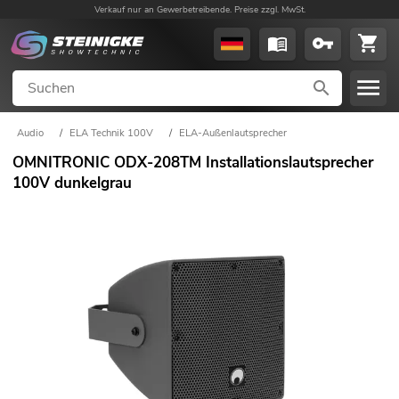
Verkauf nur an Gewerbetreibende. Preise zzgl. MwSt.
Audio
/
ELA Technik 100V
/
ELA-Außenlautsprecher
OMNITRONIC ODX-208TM Installationslautsprecher
100V dunkelgrau