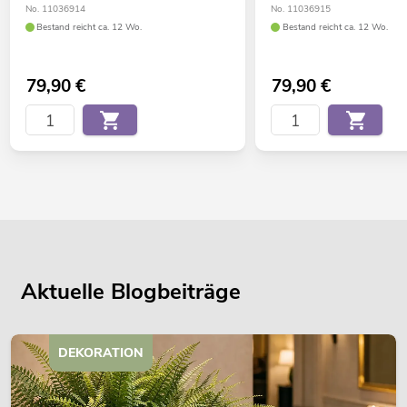
No. 11036914
No. 11036915
Bestand reicht ca. 12 Wo.
Bestand reicht ca. 12 Wo.
79,90
€
79,90
€
Aktuelle Blogbeiträge
DEKORATION