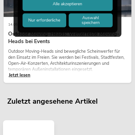
Alle akzeptieren
Auswahl
Nur erforderliche
speichern
14.05.2026
Outdoor Moving-Heads: Wetterfeste Moving-
Heads bei Events
Outdoor Moving-Heads sind bewegliche Scheinwerfer für
den Einsatz im Freien. Sie werden bei Festivals, Stadtfesten,
Open-Air-Konzerten, Architekturinszenierungen und
temporären Außeninstallationen eingesetzt.
Jetzt lesen
Zuletzt angesehene Artikel