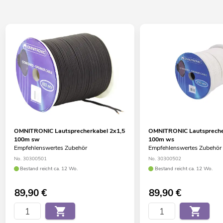
OMNITRONIC Lautsprecherkabel 2x1,5
OMNITRONIC Lautspreche
100m sw
100m ws
Empfehlenswertes Zubehör
Empfehlenswertes Zubehör
No. 30300501
No. 30300502
Bestand reicht ca. 12 Wo.
Bestand reicht ca. 12 Wo.
89,90
€
89,90
€