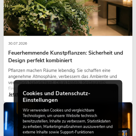
30.07.2026
Feuerhemmende Kunstpflanzen: Sicherheit und
Design perfekt kombiniert
Pflanzen machen Räume lebendig. Sie schaffen eine
angenehme Atmosphäre, verbessern das Ambiente und
vermitteln Natürlichkeit. Ob in Hotels, Restaurants,
Einkaufszentren, Bürogebäuden oder auf Messeständen:
Cookies und Datenschutz-
Jetzt lesen
eine hochwertige Begrünung gehört heute längst zum
Einstellungen
modernen Raumkonzept.
LICHT
Wir verwenden Cookies und vergleichbare
Technologien, um unsere Website technisch
bereitzustellen, Inhalte zu verbessern, Statistikdaten
zu erheben, Marketingmaßnahmen auszuwerten und
externe Inhalte sowie Support-Funktionen