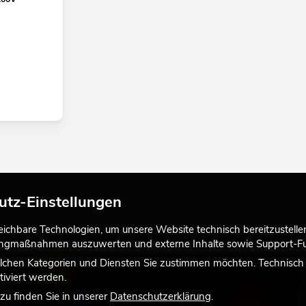
utz-Einstellungen
chbare Technologien, um unsere Website technisch bereitzustellen,
tingmaßnahmen auszuwerten und externe Inhalte sowie Support-Fun
lchen Kategorien und Diensten Sie zustimmen möchten. Technisch e
LICHT
iviert werden.
u finden Sie in unserer
Datenschutzerklärung
.