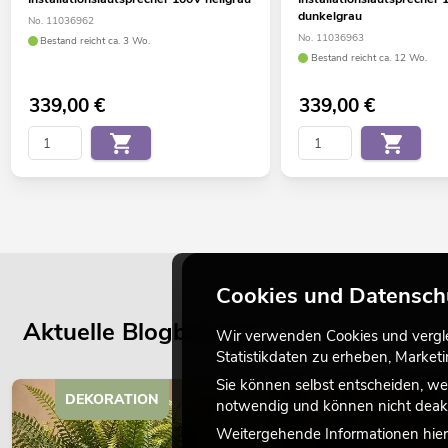
dunkelgrau
No. 11036962
No. 11036963
Bestand reicht ca. 3 Wo.
Bestand reicht ca. 12 Wo.
339,00
€
339,00
€
Cookies und Datensch
Aktuelle Blogbeiträge
Wir verwenden Cookies und verglei
Statistikdaten zu erheben, Marke
Sie können selbst entscheiden, we
DEKORATION
notwendig und können nicht deakt
Weitergehende Informationen hierz