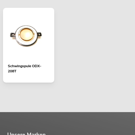
Schwingspule ODX-
208T
Unsere Marken