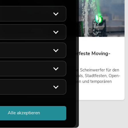
14.05.2026
Outdoor Moving-Heads: Wetterfeste Moving-
Heads bei Events
Outdoor Moving-Heads sind bewegliche Scheinwerfer für den
Einsatz im Freien. Sie werden bei Festivals, Stadtfesten, Open-
Air-Konzerten, Architekturinszenierungen und temporären
Außeninstallationen eingesetzt.
Jetzt lesen
Alle akzeptieren