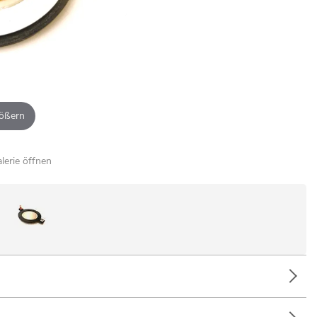
ößern
alerie öffnen