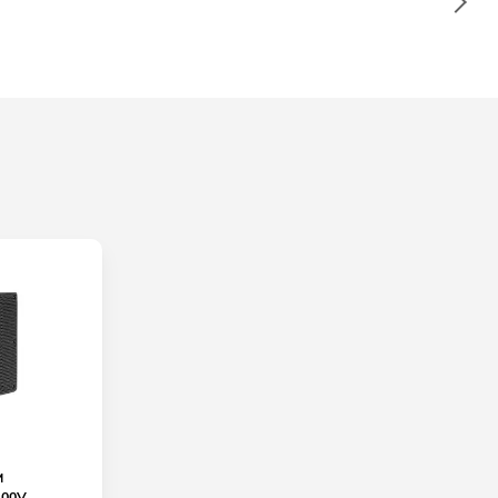
M
 100V