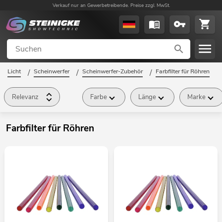
Verkauf nur an Gewerbetreibende. Preise zzgl. MwSt.
Licht
/
Scheinwerfer
/
Scheinwerfer-Zubehör
/
Farbfilter für Röhren
/
Relevanz
Farbe
Länge
Marke
Farbfilter für Röhren