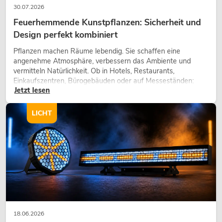
30.07.2026
Feuerhemmende Kunstpflanzen: Sicherheit und
Design perfekt kombiniert
Pflanzen machen Räume lebendig. Sie schaffen eine
angenehme Atmosphäre, verbessern das Ambiente und
vermitteln Natürlichkeit. Ob in Hotels, Restaurants,
Einkaufszentren, Bürogebäuden oder auf Messeständen:
Jetzt lesen
eine hochwertige Begrünung gehört heute längst zum
modernen Raumkonzept.
LICHT
18.06.2026