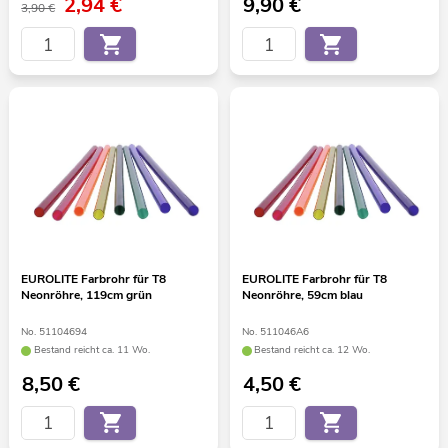
2,94
€
9,90
€
3,90 €
EUROLITE Farbrohr für T8
EUROLITE Farbrohr für T8
Neonröhre, 119cm grün
Neonröhre, 59cm blau
No. 51104694
No. 511046A6
Bestand reicht ca. 11 Wo.
Bestand reicht ca. 12 Wo.
8,50
€
4,50
€