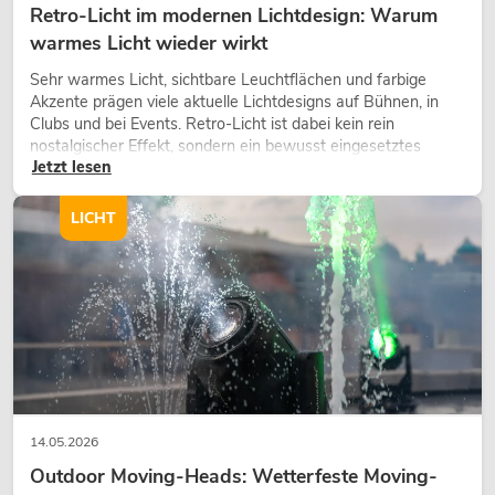
Retro-Licht im modernen Lichtdesign: Warum
warmes Licht wieder wirkt
Sehr warmes Licht, sichtbare Leuchtflächen und farbige
Akzente prägen viele aktuelle Lichtdesigns auf Bühnen, in
Clubs und bei Events. Retro-Licht ist dabei kein rein
nostalgischer Effekt, sondern ein bewusst eingesetztes
Jetzt lesen
Gestaltungsmittel: Es schafft Atmosphäre, gibt Szenen
Charakter und kann technische LED-Setups emotionaler
wirken lassen.
LICHT
14.05.2026
Outdoor Moving-Heads: Wetterfeste Moving-