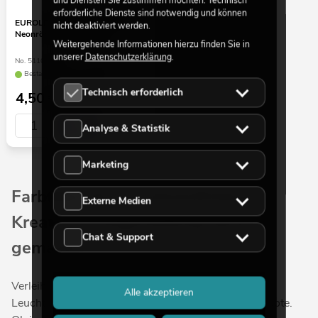
erforderliche Dienste sind notwendig und können
EUROLITE Farbrohr für T8
nicht deaktiviert werden.
Neonröhre, 59cm türkis
Weitergehende Informationen hierzu finden Sie in
unserer
Datenschutzerklärung
.
No. 511046A5
Bestand reicht ca. 12 Wo.
Technisch erforderlich
4,50
€
Analyse & Statistik
Marketing
Farbfilter für Leuchtstoffröhren –
Externe Medien
Kreative Lichtgestaltung leicht
Chat & Support
gemacht
Verleihen Sie Ihren Räumen mit den Farbfiltern für
Alle akzeptieren
Leuchtstoffröhren von EUROLITE eine individuelle Note.