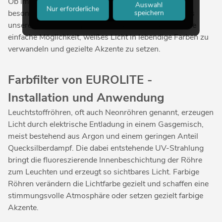
Ob im Schaufenster, im Club, im Museum oder bei
Auswahl
Nur erforderliche
besonderen Events: die hochwertigen Farbröhren aus
speichern
unserem Online-Shop für Gewerbekunden bieten eine
einfache Möglichkeit, weißes Licht in lebendige Farben zu
verwandeln und gezielte Akzente zu setzen.
Farbfilter von EUROLITE -
Installation und Anwendung
Leuchtstoffröhren, oft auch Neonröhren genannt, erzeugen
Licht durch elektrische Entladung in einem Gasgemisch,
meist bestehend aus Argon und einem geringen Anteil
Quecksilberdampf. Die dabei entstehende UV-Strahlung
bringt die fluoreszierende Innenbeschichtung der Röhre
zum Leuchten und erzeugt so sichtbares Licht. Farbige
Röhren verändern die Lichtfarbe gezielt und schaffen eine
stimmungsvolle Atmosphäre oder setzen gezielt farbige
Akzente.