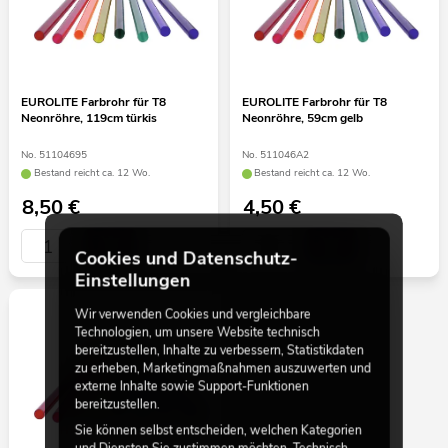
EUROLITE Farbrohr für T8
EUROLITE Farbrohr für T8
Neonröhre, 119cm türkis
Neonröhre, 59cm gelb
No. 51104695
No. 511046A2
Bestand reicht ca. 12 Wo.
Bestand reicht ca. 12 Wo.
8,50
€
4,50
€
Cookies und Datenschutz-
Einstellungen
Wir verwenden Cookies und vergleichbare
Technologien, um unsere Website technisch
bereitzustellen, Inhalte zu verbessern, Statistikdaten
zu erheben, Marketingmaßnahmen auszuwerten und
externe Inhalte sowie Support-Funktionen
bereitzustellen.
Sie können selbst entscheiden, welchen Kategorien
und Diensten Sie zustimmen möchten. Technisch