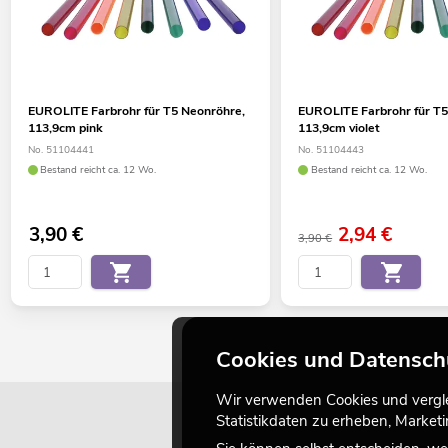
EUROLITE Farbrohr für T5 Neonröhre,
EUROLITE Farbrohr für T5
113,9cm pink
113,9cm violet
No. 51104441
No. 51104443
Bestand reicht ca. 12 Wo.
Bestand reicht ca. 12 Wo.
3,90
€
2,94
€
3,90 €
Cookies und Datensch
Wir verwenden Cookies und verglei
Statistikdaten zu erheben, Marke