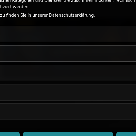
lchen Kategorien und Diensten Sie zustimmen möchten. Technisch e
iviert werden.
u finden Sie in unserer
Datenschutzerklärung
.
LICHT
18.06.2026
Retro-Licht im modernen Lichtdesign: Warum
warmes Licht wieder wirkt
Sehr warmes Licht, sichtbare Leuchtflächen und farbige
Akzente prägen viele aktuelle Lichtdesigns auf Bühnen, in
Clubs und bei Events. Retro-Licht ist dabei kein rein
nostalgischer Effekt, sondern ein bewusst eingesetztes