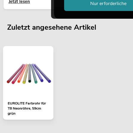
Jetzt lesen
hochwertige Begrünung gehört heute längst zum modernen
Nur erforderliche
Raumkonzept.
Zuletzt angesehene Artikel
EUROLITE Farbrohr für
T8 Neonröhre, 59cm
grün