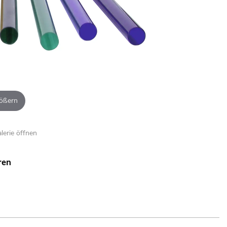
ößern
alerie öffnen
ren