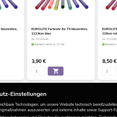
 Neonröhre,
EUROLITE Farbrohr für T5 Neonröhre,
EUROLITE 
113,9cm blau
119cm ro
No. 51104446
No. 511046
Bestand reicht ca. 12 Wo.
Bestand r
3,90
€
8,50
€
utz-Einstellungen
chbare Technologien, um unsere Website technisch bereitzustellen,
tingmaßnahmen auszuwerten und externe Inhalte sowie Support-Fun