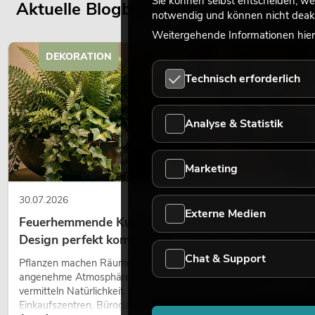
Sie können selbst entscheiden, we
Aktuelle Blogbeiträge
notwendig und können nicht deakt
Weitergehende Informationen hierz
DEKORATION
Technisch erforderlich
Analyse & Statistik
Marketing
30.07.2026
Externe Medien
Feuerhemmende Kunstpflanzen: Sicherheit und
Design perfekt kombiniert
Chat & Support
Pflanzen machen Räume lebendig. Sie schaffen eine
angenehme Atmosphäre, verbessern das Ambiente und
vermitteln Natürlichkeit. Ob in Hotels, Restaurants,
Einkaufszentren, Bürogebäuden oder auf Messeständen: eine