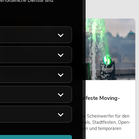
rforderliche Dienste sind
LICHT
14.05.2026
Outdoor Moving-Heads: Wetterfeste Moving-
Heads bei Events
Outdoor Moving-Heads sind bewegliche Scheinwerfer für den
Einsatz im Freien. Sie werden bei Festivals, Stadtfesten, Open-
Air-Konzerten, Architekturinszenierungen und temporären
Außeninstallationen eingesetzt.