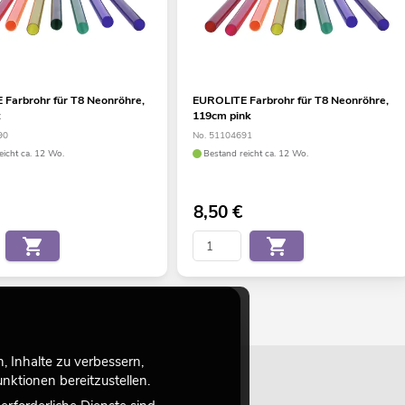
Farbrohr für T8 Neonröhre,
EUROLITE Farbrohr für T8 Neonröhre,
t
119cm pink
90
No. 51104691
eicht ca. 12 Wo.
Bestand reicht ca. 12 Wo.
8,50
€
 Inhalte zu verbessern,
ktionen bereitzustellen.