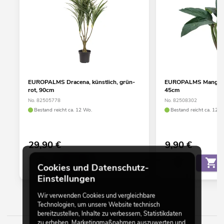
EUROPALMS Dracena, künstlich, grün-
EUROPALMS Mangoldb
rot, 90cm
45cm
No. 82505778
No. 82508302
Bestand reicht ca. 12 Wo.
Bestand reicht ca. 12 W
29,90
€
9,90
€
Cookies und Datenschutz-
Einstellungen
Wir verwenden Cookies und vergleichbare
Technologien, um unsere Website technisch
bereitzustellen, Inhalte zu verbessern, Statistikdaten
zu erheben, Marketingmaßnahmen auszuwerten und