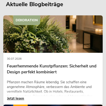
Aktuelle Blogbeiträge
DEKORATION
30.07.2026
Feuerhemmende Kunstpflanzen: Sicherheit und
Design perfekt kombiniert
Pflanzen machen Räume lebendig. Sie schaffen eine
angenehme Atmosphäre, verbessern das Ambiente und
vermitteln Natürlichkeit. Ob in Hotels, Restaurants,
Einkaufszentren, Bürogebäuden oder auf Messeständen:
Jetzt lesen
eine hochwertige Begrünung gehört heute längst zum
modernen Raumkonzept.