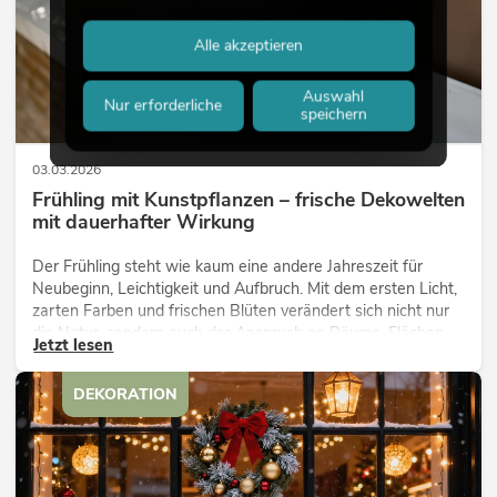
Alle akzeptieren
Auswahl
Nur erforderliche
speichern
03.03.2026
Frühling mit Kunstpflanzen – frische Dekowelten
mit dauerhafter Wirkung
Der Frühling steht wie kaum eine andere Jahreszeit für
Neubeginn, Leichtigkeit und Aufbruch. Mit dem ersten Licht,
zarten Farben und frischen Blüten verändert sich nicht nur
die Natur, sondern auch der Anspruch an Räume, Flächen
Jetzt lesen
und Inszenierungen.
DEKORATION