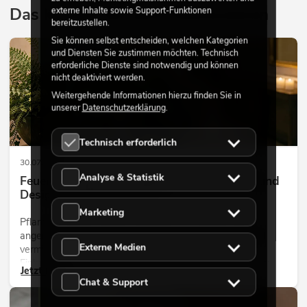
Das könnte Sie auch interessieren
externe Inhalte sowie Support-Funktionen
bereitzustellen.
Sie können selbst entscheiden, welchen Kategorien
DEKORATION
und Diensten Sie zustimmen möchten. Technisch
erforderliche Dienste sind notwendig und können
nicht deaktiviert werden.
Weitergehende Informationen hierzu finden Sie in
unserer
Datenschutzerklärung
.
Technisch erforderlich
30.07.2026
Analyse & Statistik
Feuerhemmende Kunstpflanzen: Sicherheit und
Design perfekt kombiniert
Marketing
Pflanzen machen Räume lebendig. Sie schaffen eine
angenehme Atmosphäre, verbessern das Ambiente und
Externe Medien
vermitteln Natürlichkeit. Ob in Hotels, Restaurants,
Einkaufszentren, Bürogebäuden oder auf Messeständen:
Jetzt lesen
eine hochwertige Begrünung gehört heute längst zum
Chat & Support
modernen Raumkonzept.
DEKORATION