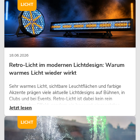
LICHT
18.06.2026
Retro-Licht im modernen Lichtdesign: Warum
warmes Licht wieder wirkt
Sehr warmes Licht, sichtbare Leuchtflächen und farbige
Akzente prägen viele aktuelle Lichtdesigns auf Bühnen, in
Clubs und bei Events. Retro-Licht ist dabei kein rein
nostalgischer Effekt, sondern ein bewusst eingesetztes
Jetzt lesen
Gestaltungsmittel: Es schafft Atmosphäre, gibt Szenen
Charakter und kann technische LED-Setups emotionaler
LICHT
wirken lassen.