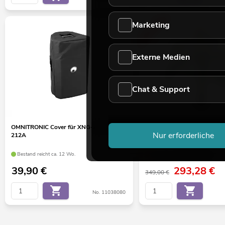
Marketing
-16%
Externe Medien
Chat & Support
OMNITRONIC Cover für XNG-212/XNG-
FIRESILX Helikonie, Kunstpfl
Nur erforderliche
212A
schwer entflammbar, 190cm
Bestand reicht ca. 12 Wo.
nur noch wenige verfügbar
39,90
€
293,28
€
349,00 €
No. 11038080