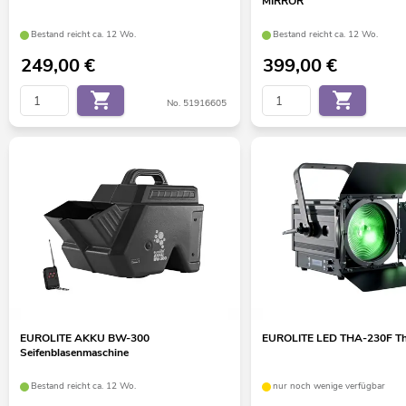
MIRROR
Bestand reicht ca. 12 Wo.
Bestand reicht ca. 12 Wo.
249,00
€
399,00
€
No. 51916605
EUROLITE AKKU BW-300
EUROLITE LED THA-230F Th
Seifenblasenmaschine
Bestand reicht ca. 12 Wo.
nur noch wenige verfügbar