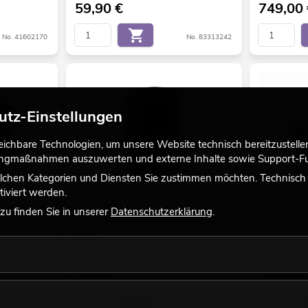
59,90
€
749,00
No. 41602170
No. 83313242
utz-Einstellungen
chbare Technologien, um unsere Website technisch bereitzustellen,
tingmaßnahmen auszuwerten und externe Inhalte sowie Support-Fun
lchen Kategorien und Diensten Sie zustimmen möchten. Technisch e
iviert werden.
u finden Sie in unserer
Datenschutzerklärung
.
für THA-120F
OMNITRONIC Cover für XNG-215/XNG-
ANTARI N-10
215A
Bestand reicht ca. 4 Wo.
Bestand reich
46,90
€
169,00
No. 41602150
No. 11038081