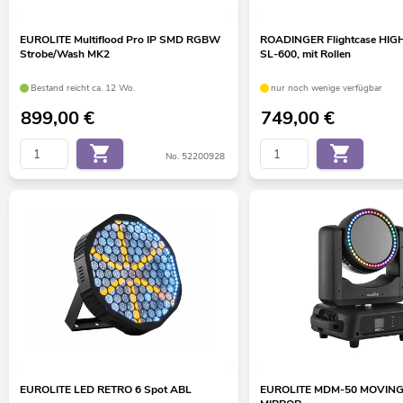
EUROLITE Multiflood Pro IP SMD RGBW
ROADINGER Flightcase HIG
Strobe/Wash MK2
SL-600, mit Rollen
Bestand reicht ca. 12 Wo.
nur noch wenige verfügbar
899,00
€
749,00
€
No. 52200928
EUROLITE LED RETRO 6 Spot ABL
EUROLITE MDM-50 MOVIN