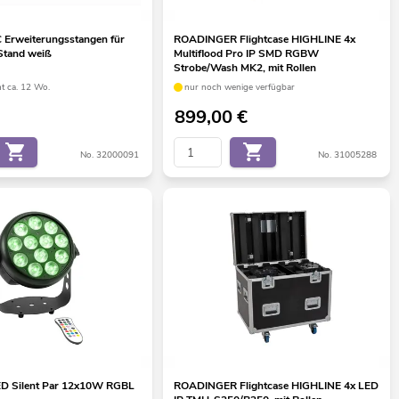
Erweiterungsstangen für
ROADINGER Flightcase HIGHLINE 4x
Stand weiß
Multiflood Pro IP SMD RGBW
Strobe/Wash MK2, mit Rollen
ht ca. 12 Wo.
nur noch wenige verfügbar
899,00
€
No. 32000091
No. 31005288
D Silent Par 12x10W RGBL
ROADINGER Flightcase HIGHLINE 4x LED