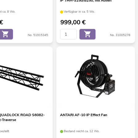
IP TMH-S250/B250, mit Rollen
t ca. 8 Wo.
Verfügbar in ca. 5 Wo.
€
999,00
€
No. 51915345
No. 31005278
QUADLOCK ROAD S6082-
ANTARI AF-10 IP Effect Fan
-Traverse
estellt
Bestand reicht ca. 12 Wo.