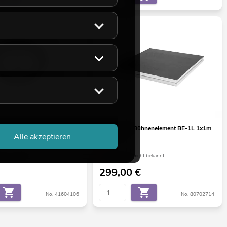
esnelscheibe für SUNSET IP
ALUTRUSS Bühnenelement BE-1L 1x1m
Alle akzeptieren
r
500kg/m²
ht ca. 12 Wo.
Liefertermin nicht bekannt
299,00
€
No. 41604106
No. 80702714