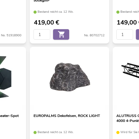
500kg/m²
Bestand reicht ca. 12 Wo.
Bestand reich
419,00
€
149,00
No. 51918900
No. 80702712
eater-Spot
EUROPALMS Dekofelsen, ROCK LIGHT
ALUTRUSS 
4000 4-Punkt
Bestand reicht ca. 12 Wo.
Wird für Sie b