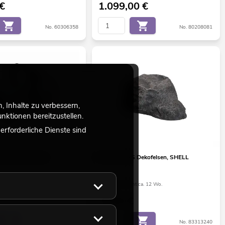
€
1.099,00
€
No. 60306358
No. 80208081
 Inhalte zu verbessern,
ktionen bereitzustellen.
rforderliche Dienste sind
0 Nebelmaschine
EUROPALMS Dekofelsen, SHELL
t ca. 4 Wo.
Bestand reicht ca. 12 Wo.
€
49,90
€
No. 51702901
No. 83313240