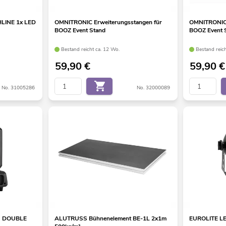
HLINE 1x LED
OMNITRONIC Erweiterungsstangen für
OMNITRONIC 
BOOZ Event Stand
BOOZ Event 
Bestand reicht ca. 12 Wo.
Bestand reic
59,90
€
59,90
€
No. 31005286
No. 32000089
G DOUBLE
ALUTRUSS Bühnenelement BE-1L 2x1m
EUROLITE LE