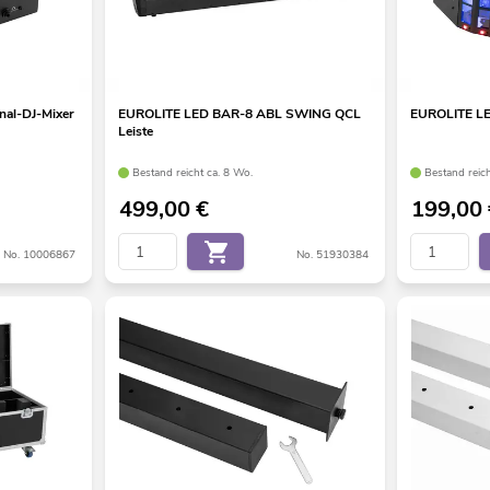
al-DJ-Mixer
EUROLITE LED BAR-8 ABL SWING QCL
EUROLITE LE
Leiste
Bestand reicht ca. 8 Wo.
Bestand reic
499,00
€
199,00
No. 10006867
No. 51930384