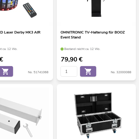
D Laser Derby MK3 AIR
OMNITRONIC TV-Halterung für BOOZ
Event Stand
ht ca. 12 Wo.
Bestand reicht ca. 12 Wo.
€
79,90
€
No. 51741068
No. 32000088