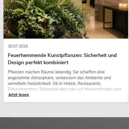
30.07.2026
Feuerhemmende Kunstpflanzen: Sicherheit und
Design perfekt kombiniert
Pflanzen machen Räume lebendig. Sie schaffen eine
angenehme Atmosphäre, verbessern das Ambiente und
vermitteln Natürlichkeit. Ob in Hotels, Restaurants,
Einkaufszentren, Bürogebäuden oder auf Messeständen: eine
Jetzt lesen
hochwertige Begrünung gehört heute längst zum modernen
Raumkonzept.