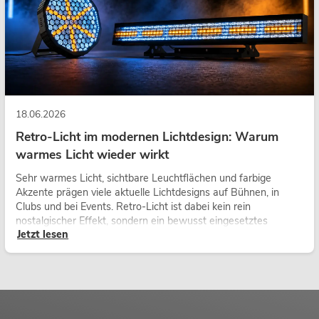
18.06.2026
Retro-Licht im modernen Lichtdesign: Warum
warmes Licht wieder wirkt
Sehr warmes Licht, sichtbare Leuchtflächen und farbige
Akzente prägen viele aktuelle Lichtdesigns auf Bühnen, in
Clubs und bei Events. Retro-Licht ist dabei kein rein
nostalgischer Effekt, sondern ein bewusst eingesetztes
Jetzt lesen
Gestaltungsmittel: Es schafft Atmosphäre, gibt Szenen
Charakter und kann technische LED-Setups emotionaler
wirken lassen.