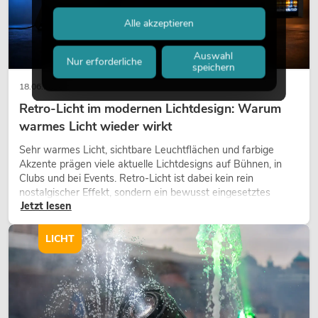
Alle akzeptieren
Auswahl
Nur erforderliche
speichern
18.06.2026
Retro-Licht im modernen Lichtdesign: Warum
warmes Licht wieder wirkt
Sehr warmes Licht, sichtbare Leuchtflächen und farbige
Akzente prägen viele aktuelle Lichtdesigns auf Bühnen, in
Clubs und bei Events. Retro-Licht ist dabei kein rein
nostalgischer Effekt, sondern ein bewusst eingesetztes
Jetzt lesen
Gestaltungsmittel: Es schafft Atmosphäre, gibt Szenen
Charakter und kann technische LED-Setups emotionaler
wirken lassen.
LICHT