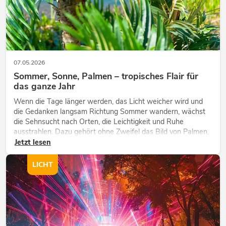
07.05.2026
Sommer, Sonne, Palmen – tropisches Flair für
das ganze Jahr
Wenn die Tage länger werden, das Licht weicher wird und
die Gedanken langsam Richtung Sommer wandern, wächst
die Sehnsucht nach Orten, die Leichtigkeit und Ruhe
ausstrahlen. Dazu gehört ohne Zweifel das Bild von Palmen,
die sich sanft im warmen Wind bewegen, begleitet von Licht,
Jetzt lesen
Weite und einem Gefü...
LICHT