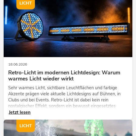
LICHT
18.06.2026
Retro-Licht im modernen Lichtdesign: Warum
warmes Licht wieder wirkt
Sehr warmes Licht, sichtbare Leuchtflächen und farbige
Akzente prägen viele aktuelle Lichtdesigns auf Bühnen, in
Clubs und bei Events. Retro-Licht ist dabei kein rein
nostalgischer Effekt, sondern ein bewusst eingesetztes
Gestaltungsmittel: Es schafft Atmosphäre, gibt Szenen
Jetzt lesen
Charakter und kann techn...
LICHT