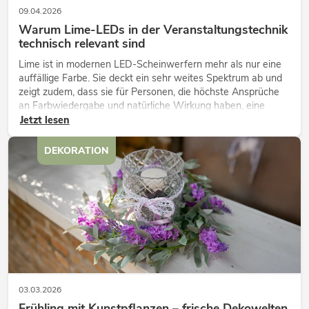
09.04.2026
Warum Lime-LEDs in der Veranstaltungstechnik
technisch relevant sind
Lime ist in modernen LED-Scheinwerfern mehr als nur eine
auffällige Farbe. Sie deckt ein sehr weites Spektrum ab und
zeigt zudem, dass sie für Personen, die höchste Ansprüche
an Farbwiedergabe und natürliche Wirkung haben, eine
technisch wichtige Ergänzung ist.
Jetzt lesen
DEKORATION
03.03.2026
Frühling mit Kunstpflanzen – frische Dekowelten