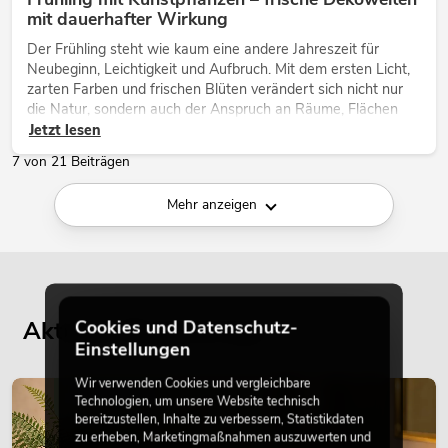
mit dauerhafter Wirkung
Der Frühling steht wie kaum eine andere Jahreszeit für
Neubeginn, Leichtigkeit und Aufbruch. Mit dem ersten Licht,
zarten Farben und frischen Blüten verändert sich nicht nur
die Natur, sondern auch der Anspruch an Räume, Flächen
und Inszenierungen.
Jetzt lesen
7 von 21 Beiträgen
Mehr anzeigen
Aktuelle Blogbeiträge
Cookies und Datenschutz-
Einstellungen
Wir verwenden Cookies und vergleichbare
DEKORATION
Technologien, um unsere Website technisch
bereitzustellen, Inhalte zu verbessern, Statistikdaten
zu erheben, Marketingmaßnahmen auszuwerten und