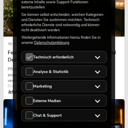
externe Inhalte sowie Support-Funktionen
bereitzustellen.
Sie können selbst entscheiden, welchen Kategorien
und Diensten Sie zustimmen möchten. Technisch
erforderliche Dienste sind notwendig und können
nicht deaktiviert werden.
Weitergehende Informationen hierzu finden Sie in
unserer
Datenschutzerklärung
.
30.07.2026
Feuerhemmende Kunstpflanzen: Sicherheit und
Technisch erforderlich
Design perfekt kombiniert
Pflanzen machen Räume lebendig. Sie schaffen eine
Analyse & Statistik
angenehme Atmosphäre, verbessern das Ambiente und
vermitteln Natürlichkeit. Ob in Hotels, Restaurants,
Marketing
Einkaufszentren, Bürogebäuden oder auf Messeständen:
Jetzt lesen
eine hochwertige Begrünung gehört heute längst zum
modernen Raumkonzept.
Externe Medien
LICHT
Chat & Support