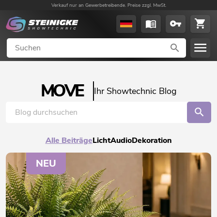
Verkauf nur an Gewerbetreibende. Preise zzgl. MwSt.
MOVE
Ihr Showtechnic Blog
Alle Beiträge
Licht
Audio
Dekoration
NEU