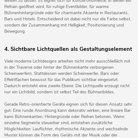
wirken zu lassen. Es eignet sich für Konzertmomente, in denen ein
Refrain geöffnet wird, für ruhige Eventbilder, für warme
Bühnenhintergründe oder für charmante Akzente in Restaurants,
Bars und Hotels. Entscheidend ist dabei nicht nur die Farbe selbst,
sondern der Zusammenhang mit Helligkeit, Positionierung und
Bewegung.
4. Sichtbare Lichtquellen als Gestaltungselement
Viele moderne Lichtdesigns arbeiten nicht mehr ausschließlich mit
in der Traverse oder hinter der Bühnenkante verborgenen
Scheinwerfern. Stattdessen werden Scheinwerfer, Bars oder
Effektflächen bewusst für das Publikum sichtbar eingesetzt.
Dadurch entsteht eine zweite Ebene: Die Lichtquelle erzeugt nicht
nur ein Lichtbild, sondern ist selbst Teil des Bühnenbildes.
Gerade Retro-orientierte Geräte eignen sich für diesen Ansatz sehr
gut: Eine runde Anordnung kann dekorativ wirken, eine lineare Bar
kann Bühnenkanten, Hintergründe oder Reihen betonen. Wenn
einzelne Segmente steuerbar sind, entstehen zusätzliche
Möglichkeiten: Lauflichter, rhythmische Akzente und wechselnde
Muster können die Form des Geräts mit der Musik oder der