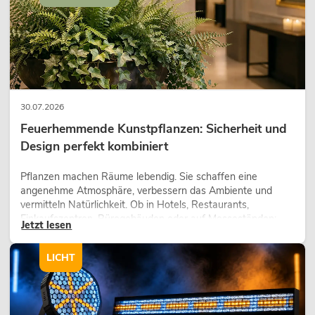
30.07.2026
Feuerhemmende Kunstpflanzen: Sicherheit und
Design perfekt kombiniert
Pflanzen machen Räume lebendig. Sie schaffen eine
angenehme Atmosphäre, verbessern das Ambiente und
vermitteln Natürlichkeit. Ob in Hotels, Restaurants,
Einkaufszentren, Bürogebäuden oder auf Messeständen:
Jetzt lesen
eine hochwertige Begrünung gehört heute längst zum
modernen Raumkonzept.
LICHT