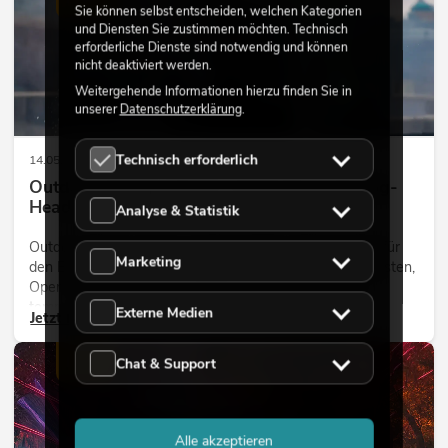
Sie können selbst entscheiden, welchen Kategorien
und Diensten Sie zustimmen möchten. Technisch
erforderliche Dienste sind notwendig und können
nicht deaktiviert werden.
Weitergehende Informationen hierzu finden Sie in
unserer
Datenschutzerklärung
.
Technisch erforderlich
14.05.2026
Outdoor Moving-Heads: Wetterfeste Moving-
Heads bei Events
Analyse & Statistik
Outdoor Moving-Heads sind bewegliche Scheinwerfer für
Marketing
den Einsatz im Freien. Sie werden bei Festivals, Stadtfesten,
Open-Air-Konzerten, Architekturinszenierungen und
temporären Außeninstallationen eingesetzt.
Externe Medien
Jetzt lesen
LICHT
Chat & Support
Alle akzeptieren