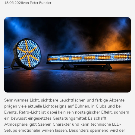
18.06.2026
von Peter Funzler
Sehr warmes Licht, sichtbare Leuchtflächen und farbige Akzente
prägen viele aktuelle Lichtdesigns auf Bühnen, in Clubs und bei
Events. Retro-Licht ist dabei kein rein nostalgischer Effekt, sondern
ein bewusst eingesetztes Gestaltungsmittel: Es schafft
Atmosphäre, gibt Szenen Charakter und kann technische LED-
Setups emotionaler wirken lassen. Besonders spannend wird der