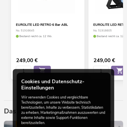
EUROLITE LED RETRO 6 Bar ABL
EUROLITE LED RETRO
No. 51916645
No. 51916605
Bestand reicht ca. 12 Wo.
Bestand reicht ca. 12 W
249,00
€
249,00
€
Cookies und Datenschutz-
Einstellungen
Wir verwenden Cookies und vergleichbare
Technologien, um unsere Website technisch
bereitzustellen, Inhalte zu verbessern, Statistikdaten
Das könnte Sie auch interessieren
zu erheben, Marketingmaßnahmen auszuwerten und
externe Inhalte sowie Support-Funktionen
bereitzustellen.
LICHT