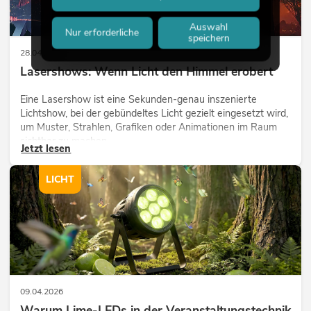
Auswahl
Nur erforderliche
speichern
28.04.2026
Lasershows: Wenn Licht den Himmel erobert
Eine Lasershow ist eine Sekunden-genau inszenierte
Lichtshow, bei der gebündeltes Licht gezielt eingesetzt wird,
um Muster, Strahlen, Grafiken oder Animationen im Raum
sichtbar zu machen.
Jetzt lesen
LICHT
09.04.2026
Warum Lime-LEDs in der Veranstaltungstechnik