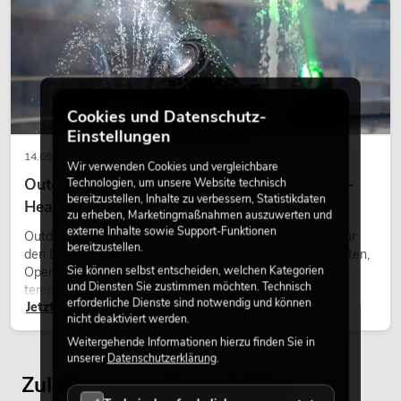
Cookies und Datenschutz-
Einstellungen
14.05.2026
Wir verwenden Cookies und vergleichbare
Outdoor Moving-Heads: Wetterfeste Moving-
Technologien, um unsere Website technisch
bereitzustellen, Inhalte zu verbessern, Statistikdaten
Heads bei Events
zu erheben, Marketingmaßnahmen auszuwerten und
externe Inhalte sowie Support-Funktionen
Outdoor Moving-Heads sind bewegliche Scheinwerfer für
bereitzustellen.
den Einsatz im Freien. Sie werden bei Festivals, Stadtfesten,
Sie können selbst entscheiden, welchen Kategorien
Open-Air-Konzerten, Architekturinszenierungen und
und Diensten Sie zustimmen möchten. Technisch
temporären Außeninstallationen eingesetzt.
erforderliche Dienste sind notwendig und können
Jetzt lesen
nicht deaktiviert werden.
Weitergehende Informationen hierzu finden Sie in
unserer
Datenschutzerklärung
.
Zuletzt angesehene Artikel