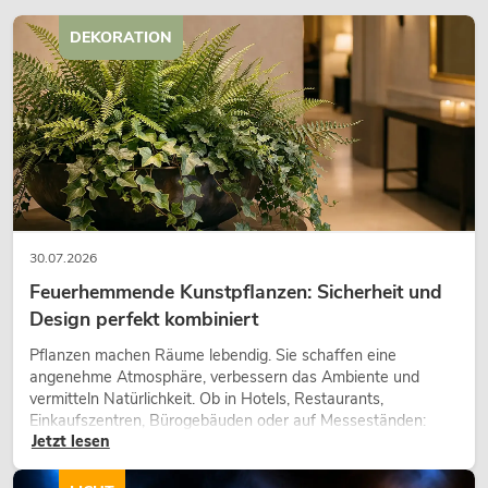
459,00
€
DEKORATION
30.07.2026
Feuerhemmende Kunstpflanzen: Sicherheit und
Design perfekt kombiniert
Pflanzen machen Räume lebendig. Sie schaffen eine
angenehme Atmosphäre, verbessern das Ambiente und
vermitteln Natürlichkeit. Ob in Hotels, Restaurants,
Einkaufszentren, Bürogebäuden oder auf Messeständen:
Jetzt lesen
eine hochwertige Begrünung gehört heute längst zum
modernen Raumkonzept.