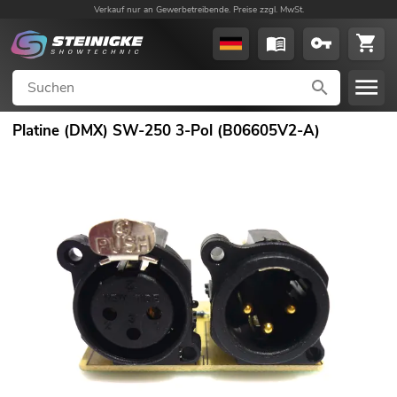
Verkauf nur an Gewerbetreibende. Preise zzgl. MwSt.
Platine (DMX) SW-250 3-Pol (B06605V2-A)