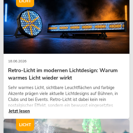
LICHT
18.06.2026
Retro-Licht im modernen Lichtdesign: Warum
warmes Licht wieder wirkt
Sehr warmes Licht, sichtbare Leuchtflächen und farbige
Akzente prägen viele aktuelle Lichtdesigns auf Bühnen, in
Clubs und bei Events. Retro-Licht ist dabei kein rein
nostalgischer Effekt, sondern ein bewusst eingesetztes
Jetzt lesen
Gestaltungsmittel: Es schafft Atmosphäre, gibt Szenen
Charakter und kann technische LED-Setups emotionaler
wirken lassen.
LICHT