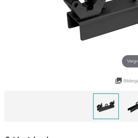
Vergr
Bilderg