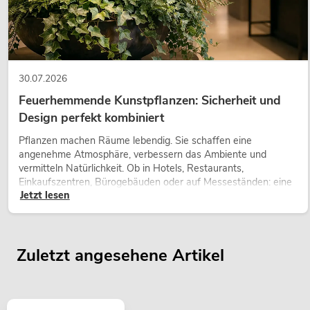
30.07.2026
Feuerhemmende Kunstpflanzen: Sicherheit und
Design perfekt kombiniert
Pflanzen machen Räume lebendig. Sie schaffen eine
angenehme Atmosphäre, verbessern das Ambiente und
vermitteln Natürlichkeit. Ob in Hotels, Restaurants,
Einkaufszentren, Bürogebäuden oder auf Messeständen: eine
Jetzt lesen
hochwertige Begrünung gehört heute längst zum modernen
Raumkonzept.
Zuletzt angesehene Artikel