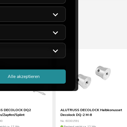
Alle akzeptieren
S DECOLOCK DQ2
ALUTRUSS DECOLOCK Halbkonusset
s/Zapfen/Splint
Decolock DQ-2 M-8
90
No. 60301591
eicht ca. 12 Wo.
Bestand reicht ca. 12 Wo.