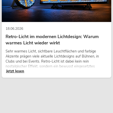
18.06.2026
Retro-Licht im modernen Lichtdesign: Warum
warmes Licht wieder wirkt
Sehr warmes Licht, sichtbare Leuchtflächen und farbige
Akzente prägen viele aktuelle Lichtdesigns auf Bühnen, in
Clubs und bei Events. Retro-Licht ist dabei kein rein
nostalgischer Effekt, sondern ein bewusst eingesetztes
Jetzt lesen
Gestaltungsmittel: Es schafft Atmosphäre, gibt Szenen
Charakter und kann technische LED-Setups emotionaler
wirken lassen.