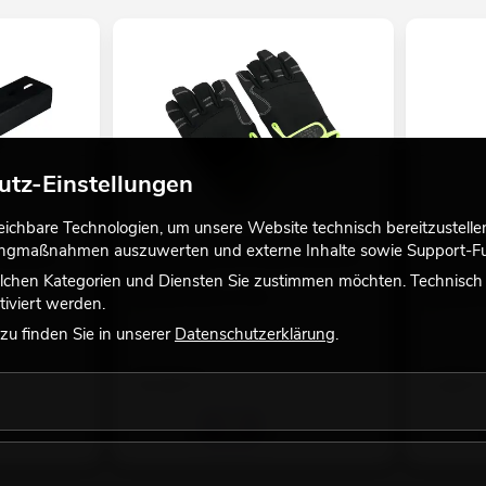
utz-Einstellungen
chbare Technologien, um unsere Website technisch bereitzustellen,
tingmaßnahmen auszuwerten und externe Inhalte sowie Support-Fun
nadapter
HASE Handschuh 3 Finger, Größe XL
Kabelbind
No. 78020403
No. 300060
lchen Kategorien und Diensten Sie zustimmen möchten. Technisch e
Bestand reicht ca. 12 Wo.
Bestand r
iviert werden.
u finden Sie in unserer
Datenschutzerklärung
.
15,90
€
1,90
€