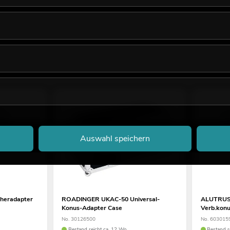
Auswahl speichern
heradapter
ROADINGER UKAC-50 Universal-
ALUTRUS
Konus-Adapter Case
Verb.konu
No. 30126500
No. 603015
Bestand reicht ca. 12 Wo.
Bestand r