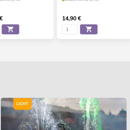
€
14,90
€
LICHT