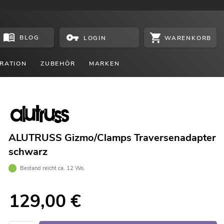
BLOG
WARENKORB
LOGIN
RATION
ZUBEHÖR
MARKEN
ALUTRUSS Gizmo/Clamps Traversenadapter
schwarz
Bestand reicht ca. 12 Wo.
129,00
€