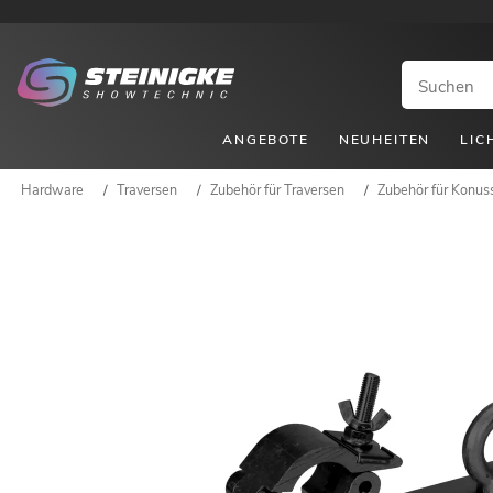
ANGEBOTE
NEUHEITEN
LIC
Hardware
/
Traversen
/
Zubehör für Traversen
/
Zubehör für Konus