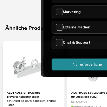
Marketing
Ähnliche Produkte
Externe Medien
Chat & Support
Nur erforderliche
ALUTRUSS GI-1/Clamps
ALUTRUSS Set Lautsprec
Traversenadapter silber
für Quicklock 6082
der Artikel ist 100% baugleich, andere
No. 20000730
Farbe
Bestand reicht ca. 12 Wo.