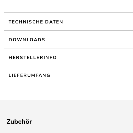
Schrauböse M20 mit Beilagscheibe und selbsichernder Mutter
LGA geprüft
TECHNISCHE DATEN
EUROLITE TPC-50S Klammer
Montageklammer für 50-mm-Rohr, Maximallast WLL 8
DOWNLOADS
HERSTELLERINFO
LIEFERUMFANG
Zubehör