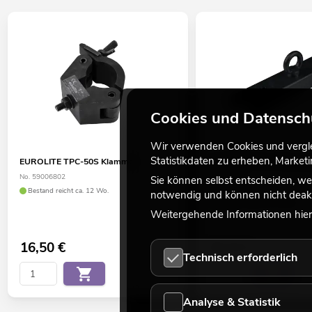
Cookies und Datensch
Wir verwenden Cookies und verglei
Statistikdaten zu erheben, Marke
EUROLITE TPC-50S Klammer
ALUTRUSS GI-1 Traverse
schwarz
No. 59006802
Sie können selbst entscheiden, we
No. 60320379
Bestand reicht ca. 12 Wo.
notwendig und können nicht deakt
Bestand reicht ca. 12 Wo.
Weitergehende Informationen hierz
16,50
€
99,00
€
Technisch erforderlich
Analyse & Statistik