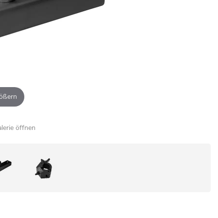
ößern
alerie öffnen