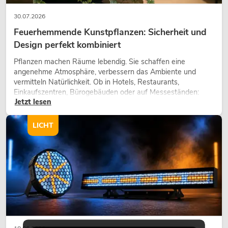
30.07.2026
Feuerhemmende Kunstpflanzen: Sicherheit und
Design perfekt kombiniert
Pflanzen machen Räume lebendig. Sie schaffen eine
angenehme Atmosphäre, verbessern das Ambiente und
vermitteln Natürlichkeit. Ob in Hotels, Restaurants,
Einkaufszentren, Bürogebäuden oder auf Messeständen:
Jetzt lesen
eine hochwertige Begrünung gehört heute längst zum
modernen Raumkonzept.
LICHT