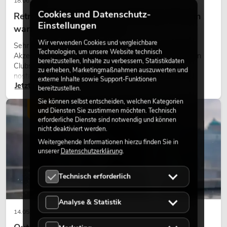
18.06.2026
Cookies und Datenschutz-
Retro-Licht im modernen Lichtdesign: Warum
Einstellungen
warmes Licht wieder wirkt
Wir verwenden Cookies und vergleichbare
Sehr warmes Licht, sichtbare Leuchtflächen und farbige
Technologien, um unsere Website technisch
Akzente prägen viele aktuelle Lichtdesigns auf Bühnen, in
bereitzustellen, Inhalte zu verbessern, Statistikdaten
Clubs und bei Events. Retro-Licht ist dabei kein rein
zu erheben, Marketingmaßnahmen auszuwerten und
nostalgischer Effekt, sondern ein bewusst eingesetztes
externe Inhalte sowie Support-Funktionen
Jetzt lesen
Gestaltungsmittel: Es schafft Atmosphäre, gibt Szenen
bereitzustellen.
Charakter und kann technische LED-Setups emotionaler
Sie können selbst entscheiden, welchen Kategorien
wirken lassen.
LICHT
und Diensten Sie zustimmen möchten. Technisch
erforderliche Dienste sind notwendig und können
nicht deaktiviert werden.
Weitergehende Informationen hierzu finden Sie in
unserer
Datenschutzerklärung
.
Technisch erforderlich
Analyse & Statistik
14.05.2026