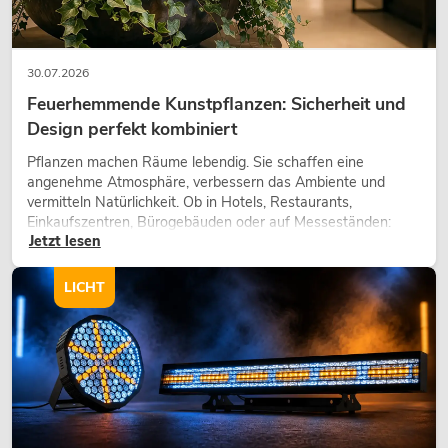
30.07.2026
Feuerhemmende Kunstpflanzen: Sicherheit und
Design perfekt kombiniert
Pflanzen machen Räume lebendig. Sie schaffen eine
angenehme Atmosphäre, verbessern das Ambiente und
vermitteln Natürlichkeit. Ob in Hotels, Restaurants,
Einkaufszentren, Bürogebäuden oder auf Messeständen:
Jetzt lesen
eine hochwertige Begrünung gehört heute längst zum
modernen Raumkonzept.
LICHT