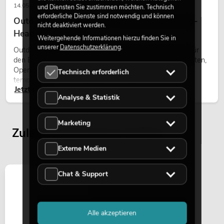
14.05.2026
und Diensten Sie zustimmen möchten. Technisch
erforderliche Dienste sind notwendig und können
Outdoor Moving-Heads: Wetterfeste Moving-
nicht deaktiviert werden.
Heads bei Events
Weitergehende Informationen hierzu finden Sie in
unserer
Datenschutzerklärung
.
Outdoor Moving-Heads sind bewegliche Scheinwerfer für
den Einsatz im Freien. Sie werden bei Festivals, Stadtfesten,
Open-Air-Konzerten, Architekturinszenierungen und
Technisch erforderlich
temporären Außeninstallationen eingesetzt.
Jetzt lesen
Analyse & Statistik
Marketing
Zuletzt angesehene Artikel
Externe Medien
Chat & Support
Alle akzeptieren