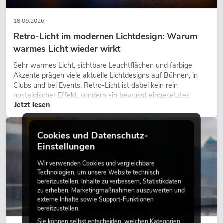
18.06.2026
Retro-Licht im modernen Lichtdesign: Warum
warmes Licht wieder wirkt
Sehr warmes Licht, sichtbare Leuchtflächen und farbige
Akzente prägen viele aktuelle Lichtdesigns auf Bühnen, in
Clubs und bei Events. Retro-Licht ist dabei kein rein
nostalgischer Effekt, sondern ein bewusst eingesetztes
Jetzt lesen
Gestaltungsmittel: Es schafft Atmosphäre, gibt Szenen
Charakter und kann technische LED-Setups emotionaler
wirken lassen.
LICHT
Cookies und Datenschutz-
Einstellungen
Wir verwenden Cookies und vergleichbare
Technologien, um unsere Website technisch
bereitzustellen, Inhalte zu verbessern, Statistikdaten
zu erheben, Marketingmaßnahmen auszuwerten und
externe Inhalte sowie Support-Funktionen
bereitzustellen.
Sie können selbst entscheiden, welchen Kategorien