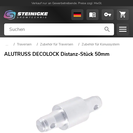
Verkauf nur an Gewerbetreibende. Preise zzgl. MwSt.
...
/
Traversen
/
Zubehör für Traversen
/
Zubehör für Konussystem
ALUTRUSS DECOLOCK Distanz-Stück 50mm