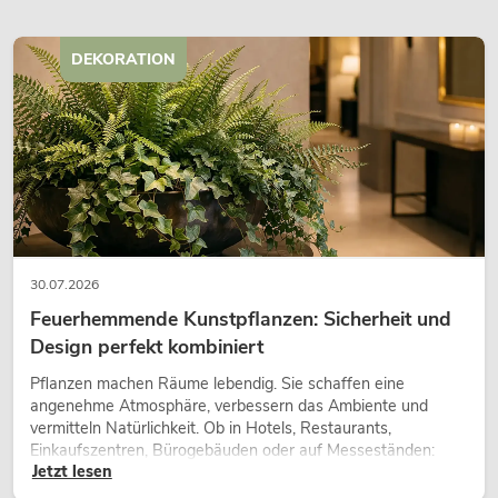
DEKORATION
30.07.2026
Feuerhemmende Kunstpflanzen: Sicherheit und
Design perfekt kombiniert
Pflanzen machen Räume lebendig. Sie schaffen eine
angenehme Atmosphäre, verbessern das Ambiente und
vermitteln Natürlichkeit. Ob in Hotels, Restaurants,
Einkaufszentren, Bürogebäuden oder auf Messeständen:
Jetzt lesen
eine hochwertige Begrünung gehört heute längst zum
modernen Raumkonzept.