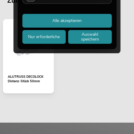
Zuletzt angesehene Artikel
Alle akzeptieren
Auswahl
Nur erforderliche
speichern
ALUTRUSS DECOLOCK
Distanz-Stück 50mm