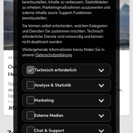
bereitzustellen, Inhalte zu verbessern, Statistikdaten
zu erheben, Marketingmaßnahmen auszuwerten und
externe Inhalte sowie Support-Funktionen
bereitzustellen.
Sie können selbst entscheiden, welchen Kategorien
und Diensten Sie zustimmen möchten. Technisch
erforderliche Dienste sind notwendig und können
nicht deaktiviert werden.
Weitergehende Informationen hierzu finden Sie in
unserer
Datenschutzerklärung
.
14.05.2026
Outdoor Moving-Heads: Wetterfeste Moving-
Technisch erforderlich
Heads bei Events
Outdoor Moving-Heads sind bewegliche Scheinwerfer für
Analyse & Statistik
den Einsatz im Freien. Sie werden bei Festivals, Stadtfesten,
Open-Air-Konzerten, Architekturinszenierungen und
Marketing
temporären Außeninstallationen eingesetzt.
Jetzt lesen
Externe Medien
Chat & Support