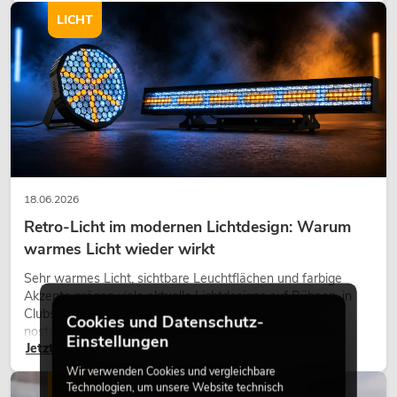
LICHT
18.06.2026
Retro-Licht im modernen Lichtdesign: Warum
warmes Licht wieder wirkt
Sehr warmes Licht, sichtbare Leuchtflächen und farbige
Akzente prägen viele aktuelle Lichtdesigns auf Bühnen, in
Clubs und bei Events. Retro-Licht ist dabei kein rein
Cookies und Datenschutz-
nostalgischer Effekt, sondern ein bewusst eingesetztes
Einstellungen
Jetzt lesen
Gestaltungsmittel: Es schafft Atmosphäre, gibt Szenen
Charakter und kann technische LED-Setups emotionaler
Wir verwenden Cookies und vergleichbare
wirken lassen.
Technologien, um unsere Website technisch
LICHT