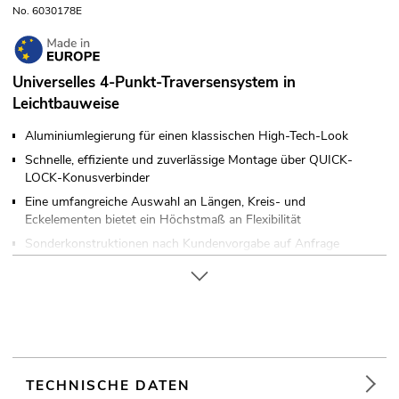
No. 6030178E
Universelles 4-Punkt-Traversensystem in
Leichtbauweise
Aluminiumlegierung für einen klassischen High-Tech-Look
Schnelle, effiziente und zuverlässige Montage über QUICK-
LOCK-Konusverbinder
Eine umfangreiche Auswahl an Längen, Kreis- und
Eckelementen bietet ein Höchstmaß an Flexibilität
Sonderkonstruktionen nach Kundenvorgabe auf Anfrage
Gurtrohr: 35 mm
Auf Wunsch in jeder RAL-Farbe erhältlich
In verschiedenen Ausführungen erhältlich
Made in Europe
Für Anwendungsgebiete wie zum Beispiel: Theater; Messe-
und Ladenbau; Installation; Bühne
TECHNISCHE DATEN