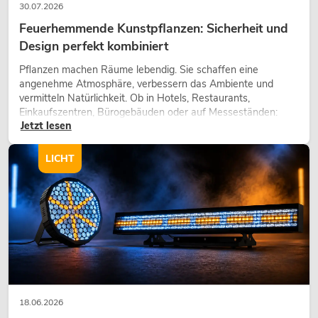
30.07.2026
Feuerhemmende Kunstpflanzen: Sicherheit und
Design perfekt kombiniert
Pflanzen machen Räume lebendig. Sie schaffen eine
angenehme Atmosphäre, verbessern das Ambiente und
vermitteln Natürlichkeit. Ob in Hotels, Restaurants,
Einkaufszentren, Bürogebäuden oder auf Messeständen:
Jetzt lesen
eine hochwertige Begrünung gehört heute längst zum
modernen Raumkonzept.
LICHT
18.06.2026