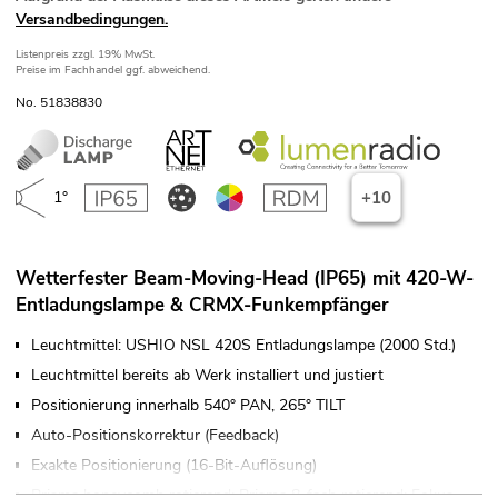
Versandbedingungen.
Listenpreis
zzgl. 19% MwSt.
Preise im Fachhandel ggf. abweichend.
No. 51838830
1°
+10
Wetterfester Beam-Moving-Head (IP65) mit 420-W-
Entladungslampe & CRMX-Funkempfänger
Leuchtmittel: USHIO NSL 420S Entladungslampe (2000 Std.)
Leuchtmittel bereits ab Werk installiert und justiert
Positionierung innerhalb 540° PAN, 265° TILT
Auto-Positionskorrektur (Feedback)
Exakte Positionierung (16-Bit-Auflösung)
Prisma honeycomb rotierend; Prisma 8-fach rotierend; Fokus