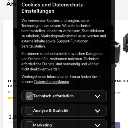
Ähnliche Produkte
Cookies und Datenschutz-
Einstellungen
Wir verwenden Cookies und vergleichbare
Technologien, um unsere Website technisch
bereitzustellen, Inhalte zu verbessern, Statistikdaten
zu erheben, Marketingmaßnahmen auszuwerten und
externe Inhalte sowie Support-Funktionen
bereitzustellen.
Sie können selbst entscheiden, welchen Kategorien
und Diensten Sie zustimmen möchten. Technisch
erforderliche Dienste sind notwendig und können
nicht deaktiviert werden.
Weitergehende Informationen hierzu finden Sie in
EUROLITE Set 4x LED TMH-X1 Moving-
EUROLITE Set 2x TMH XB
unserer
Datenschutzerklärung
.
Head Beam + Case
No. 20000702
No. 20000357
Bestand reicht ca. 12 Wo.
Technisch erforderlich
nur noch wenige verfügbar
Analyse & Statistik
1.849,00
€
1.999,00
€
Marketing