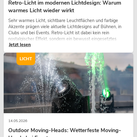
Retro-Licht im modernen Lichtdesign: Warum
warmes Licht wieder wirkt
Sehr warmes Licht, sichtbare Leuchtflächen und farbige
Akzente prägen viele aktuelle Lichtdesigns auf Bühnen, in
Clubs und bei Events. Retro-Licht ist dabei kein rein
nostalgischer Effekt, sondern ein bewusst eingesetztes
Jetzt lesen
Gestaltungsmittel: Es schafft Atmosphäre, gibt Szenen
Charakter und kann technische LED-Setups emotionaler
wirken lassen.
LICHT
14.05.2026
Outdoor Moving-Heads: Wetterfeste Moving-