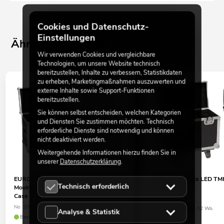
Cookies und Datenschutz-
Einstellungen
Ähnliche Produkte
Wir verwenden Cookies und vergleichbare
Technologien, um unsere Website technisch
bereitzustellen, Inhalte zu verbessern, Statistikdaten
zu erheben, Marketingmaßnahmen auszuwerten und
externe Inhalte sowie Support-Funktionen
bereitzustellen.
Sie können selbst entscheiden, welchen Kategorien
und Diensten Sie zustimmen möchten. Technisch
erforderliche Dienste sind notwendig und können
nicht deaktiviert werden.
Weitergehende Informationen hierzu finden Sie in
unserer
Datenschutzerklärung
.
EUROLITE Set 2x LED TMH-H90 Hybrid
EUROLITE Set 2x LED TM
Technisch erforderlich
Moving-Head Spot/Wash COB ws +
mit Rollen
Case
No. 20000928
No. 20000922
Bestand reicht ca. 12 Wo.
Analyse & Statistik
Bestand reicht ca. 12 Wo.