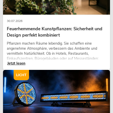
30.07.2026
Feuerhemmende Kunstpflanzen: Sicherheit und
Design perfekt kombiniert
Pflanzen machen Räume lebendig. Sie schaffen eine
angenehme Atmosphäre, verbessern das Ambiente und
vermitteln Natürlichkeit. Ob in Hotels, Restaurants,
Einkaufszentren, Bürogebäuden oder auf Messeständen:
Jetzt lesen
eine hochwertige Begrünung gehört heute längst zum
modernen Raumkonzept.
LICHT