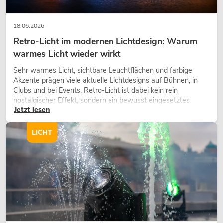
18.06.2026
Retro-Licht im modernen Lichtdesign: Warum
warmes Licht wieder wirkt
Sehr warmes Licht, sichtbare Leuchtflächen und farbige
Akzente prägen viele aktuelle Lichtdesigns auf Bühnen, in
Clubs und bei Events. Retro-Licht ist dabei kein rein
nostalgischer Effekt, sondern ein bewusst eingesetztes
Jetzt lesen
Gestaltungsmittel: Es schafft Atmosphäre, gibt Szenen
Charakter und kann technische LED-Setups emotionaler
wirken lassen.
LICHT