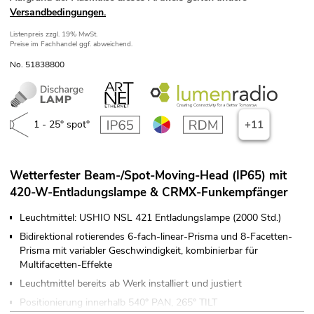
Versandbedingungen.
Listenpreis
zzgl. 19% MwSt.
Preise im Fachhandel ggf. abweichend.
No. 51838800
1 - 25° spot°
+11
Wetterfester Beam-/Spot-Moving-Head (IP65) mit
420-W-Entladungslampe & CRMX-Funkempfänger
Leuchtmittel: USHIO NSL 421 Entladungslampe (2000 Std.)
Bidirektional rotierendes 6-fach-linear-Prisma und 8-Facetten-
Prisma mit variabler Geschwindigkeit, kombinierbar für
Multifacetten-Effekte
Leuchtmittel bereits ab Werk installiert und justiert
Positionierung innerhalb 540° PAN, 265° TILT