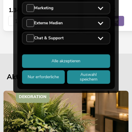
Marketing
1.349,00
€
1.329,00
€
Externe Medien
Chat & Support
Alle akzeptieren
Auswahl
Aktuelle Blogbeiträge
Nur erforderliche
speichern
DEKORATION