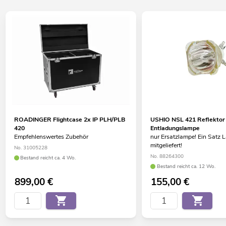
ROADINGER Flightcase 2x IP PLH/PLB
USHIO NSL 421 Reflektor
420
Entladungslampe
Empfehlenswertes Zubehör
nur Ersatzlampe! Ein Satz 
mitgeliefert!
No. 31005228
No. 88264300
Bestand reicht ca. 4 Wo.
Bestand reicht ca. 12 Wo.
899,00
€
155,00
€